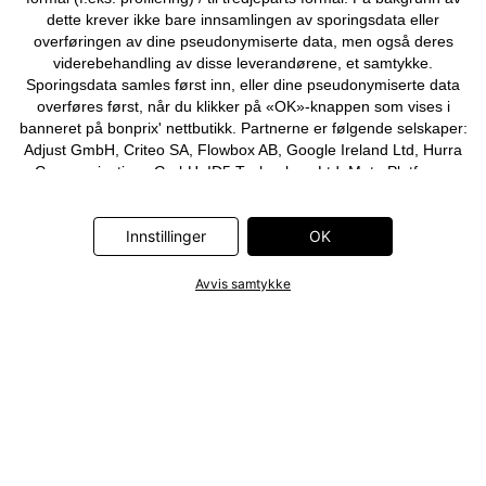
dette krever ikke bare innsamlingen av sporingsdata eller
overføringen av dine pseudonymiserte data, men også deres
viderebehandling av disse leverandørene, et samtykke.
Sporingsdata samles først inn, eller dine pseudonymiserte data
overføres først, når du klikker på «OK»-knappen som vises i
banneret på bonprix' nettbutikk. Partnerne er følgende selskaper:
Adjust GmbH, Criteo SA, Flowbox AB, Google Ireland Ltd, Hurra
Communications GmbH, ID5 Technology Ltd, Meta Platforms
Ireland Ltd, Microsoft Ireland Operations Ltd, Pinterest Europe
Ltd, RTB-House GmbH, Snap Group Ltd, TikTok Information
Innstillinger
OK
Technologies UK Ltd. Ytterligere informasjon om
databehandlingene utført av disse partnerne finner du i
personvernerklæringen
. Informasjonen er også tilgjengelig via en
Avvis samtykke
lenke i banneret.