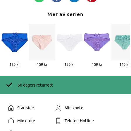
Mer av serien
129 kr
159 kr
159 kr
159 kr
149 kr
60 dagers returrett
Startside
Min konto
Min ordre
Telefon-Hotline