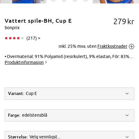
279
kr
Vattert spile-BH, Cup E
bonprix
(
217
) >
inkl. 25% mva. uten
Fraktkostnader
Trykk for å
forstørre
Overmaterial: 91% Polyamid (resirkulert), 9% elastan, Fôr: 83% polyamid, 17% elastan, Blonder: 88% polyamid, 12% elastan
Produktinformasjon
Variant:
Cup E
Farge:
edelstensblå
Størrelse:
Velg vennligst...