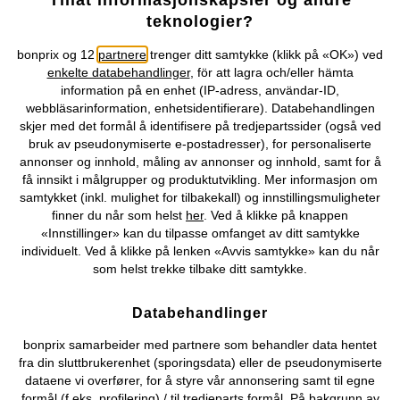
Tillat informasjonskapsler og andre
Selskapet
teknologier?
Topkategorier / Sesongvarer
bonprix og 12
partnere
trenger ditt samtykke (klikk på «OK») ved
enkelte databehandlinger
, för att lagra och/eller hämta
information på en enhet (IP-adress, användar-ID,
Du kan også finne oss på
webbläsarinformation, enhetsidentifierare). Databehandlingen
skjer med det formål å identifisere på tredjepartssider (også ved
bruk av pseudonymiserte e-postadresser), for personaliserte
annonser og innhold, måling av annonser og innhold, samt for å
få innsikt i målgrupper og produktutvikling. Mer informasjon om
Kjøpsvilkår
Personopplysninger
Cookie-innstillinger
samtykket (inkl. mulighet for tilbakekall) og innstillingsmuligheter
finner du når som helst
her
. Ved å klikke på knappen
Om Oss
Angre kjøp
«Innstillinger» kan du tilpasse omfanget av ditt samtykke
individuelt. Ved å klikke på lenken «Avvis samtykke» kan du når
©
2026 bonprix.
som helst trekke tilbake ditt samtykke.
Databehandlinger
bonprix samarbeider med partnere som behandler data hentet
fra din sluttbrukerenhet (sporingsdata) eller de pseudonymiserte
dataene vi overfører, for å styre vår annonsering samt til egne
formål (f.eks. profilering) / til tredjeparts formål. På bakgrunn av