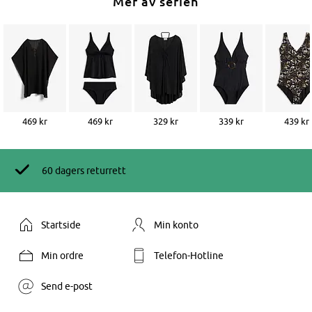
Mer av serien
469 kr
469 kr
329 kr
339 kr
439 kr
60 dagers returrett
Startside
Min konto
Min ordre
Telefon-Hotline
Send e-post