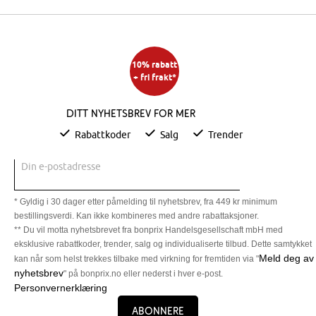
10% rabatt
+ fri frakt*
Ditt nyhetsbrev for mer
Rabattkoder
Salg
Trender
Din e-postadresse
* Gyldig i 30 dager etter påmelding til nyhetsbrev, fra 449 kr minimum
bestillingsverdi. Kan ikke kombineres med andre rabattaksjoner.
** Du vil motta nyhetsbrevet fra bonprix Handelsgesellschaft mbH med
eksklusive rabattkoder, trender, salg og individualiserte tilbud. Dette samtykket
Meld deg av
kan når som helst trekkes tilbake med virkning for fremtiden via "
nyhetsbrev
" på bonprix.no eller nederst i hver e-post.
Personvernerklæring
Abonnere