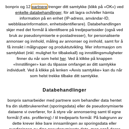
Topkategorier / Sesongvarer
bonprix og 12
partnere
trenger ditt samtykke (klikk på «OK») ved
enkelte databehandlinger
, för att lagra och/eller hämta
information på en enhet (IP-adress, användar-ID,
Du kan også finne oss på
webbläsarinformation, enhetsidentifierare). Databehandlingen
skjer med det formål å identifisere på tredjepartssider (også ved
bruk av pseudonymiserte e-postadresser), for personaliserte
annonser og innhold, måling av annonser og innhold, samt for å
få innsikt i målgrupper og produktutvikling. Mer informasjon om
Kjøpsvilkår
Personopplysninger
Cookie-innstillinger
samtykket (inkl. mulighet for tilbakekall) og innstillingsmuligheter
finner du når som helst
her
. Ved å klikke på knappen
Om Oss
Angre kjøp
«Innstillinger» kan du tilpasse omfanget av ditt samtykke
individuelt. Ved å klikke på lenken «Avvis samtykke» kan du når
©
2026 bonprix.
som helst trekke tilbake ditt samtykke.
Databehandlinger
bonprix samarbeider med partnere som behandler data hentet
fra din sluttbrukerenhet (sporingsdata) eller de pseudonymiserte
dataene vi overfører, for å styre vår annonsering samt til egne
formål (f.eks. profilering) / til tredjeparts formål. På bakgrunn av
dette krever ikke bare innsamlingen av sporingsdata eller