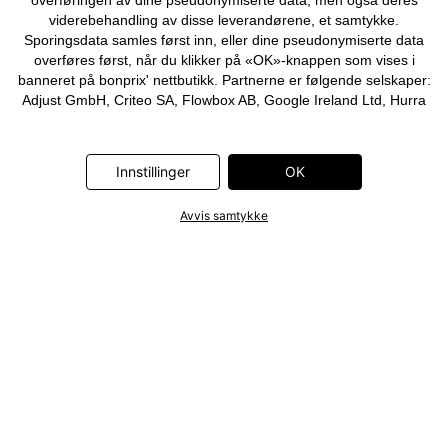
overføringen av dine pseudonymiserte data, men også deres
viderebehandling av disse leverandørene, et samtykke.
Sporingsdata samles først inn, eller dine pseudonymiserte data
overføres først, når du klikker på «OK»-knappen som vises i
banneret på bonprix' nettbutikk. Partnerne er følgende selskaper:
Adjust GmbH, Criteo SA, Flowbox AB, Google Ireland Ltd, Hurra
Communications GmbH, ID5 Technology Ltd, Meta Platforms
Ireland Ltd, Microsoft Ireland Operations Ltd, Pinterest Europe
Ltd, RTB-House GmbH, Snap Group Ltd, TikTok Information
Innstillinger
OK
Technologies UK Ltd. Ytterligere informasjon om
databehandlingene utført av disse partnerne finner du i
Avvis samtykke
personvernerklæringen
. Informasjonen er også tilgjengelig via en
lenke i banneret.