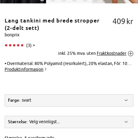
409
kr
Lang tankini med brede stropper
(2-delt sett)
bonprix
(
3
) >
Trykk for å
inkl. 25% mva. uten
Fraktkostnader
forstørre
Overmaterial: 80% Polyamid (resirkulert), 20% elastan, Fôr: 100% polyester
Produktinformasjon
Farge:
svart
Størrelse:
Velg vennligst...
Størrelse- & passform info