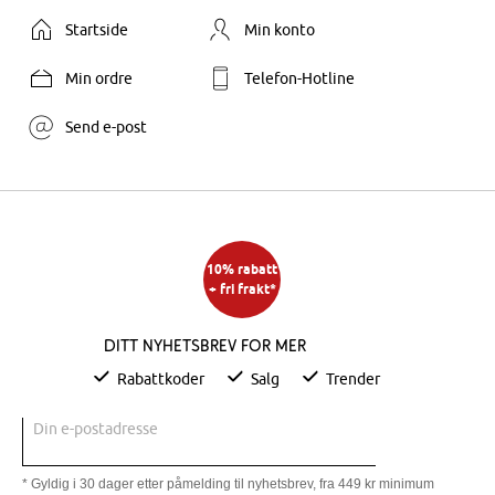
Startside
Min konto
Min ordre
Telefon-Hotline
Send e-post
10% rabatt
+ fri frakt*
Ditt nyhetsbrev for mer
Rabattkoder
Salg
Trender
Din e-postadresse
* Gyldig i 30 dager etter påmelding til nyhetsbrev, fra 449 kr minimum