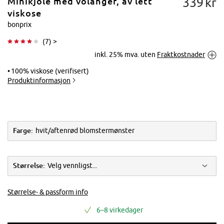
339
kr
Minikjole med volanger, av lett
viskose
bonprix
(
7
) >
Trykk for å
inkl. 25% mva. uten
Fraktkostnader
forstørre
100% viskose (verifisert)
Produktinformasjon
Farge:
hvit/aftenrød blomstermønster
Størrelse:
Velg vennligst...
Størrelse- & passform info
6–8 virkedager