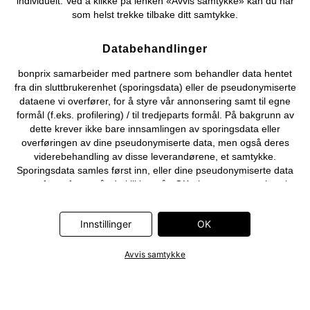
individuelt. Ved å klikke på lenken «Avvis samtykke» kan du når
som helst trekke tilbake ditt samtykke.
Databehandlinger
bonprix samarbeider med partnere som behandler data hentet
fra din sluttbrukerenhet (sporingsdata) eller de pseudonymiserte
dataene vi overfører, for å styre vår annonsering samt til egne
formål (f.eks. profilering) / til tredjeparts formål. På bakgrunn av
dette krever ikke bare innsamlingen av sporingsdata eller
overføringen av dine pseudonymiserte data, men også deres
viderebehandling av disse leverandørene, et samtykke.
Sporingsdata samles først inn, eller dine pseudonymiserte data
overføres først, når du klikker på «OK»-knappen som vises i
banneret på bonprix' nettbutikk. Partnerne er følgende selskaper:
Adjust GmbH, Criteo SA, Flowbox AB, Google Ireland Ltd, Hurra
Innstillinger
OK
Communications GmbH, ID5 Technology Ltd, Meta Platforms
Ireland Ltd, Microsoft Ireland Operations Ltd, Pinterest Europe
Ltd, RTB-House GmbH, Snap Group Ltd, TikTok Information
Avvis samtykke
Technologies UK Ltd. Ytterligere informasjon om
databehandlingene utført av disse partnerne finner du i
personvernerklæringen
. Informasjonen er også tilgjengelig via en
lenke i banneret.