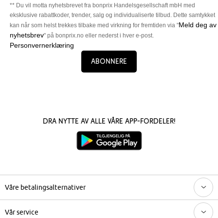
** Du vil motta nyhetsbrevet fra bonprix Handelsgesellschaft mbH med
eksklusive rabattkoder, trender, salg og individualiserte tilbud. Dette samtykket
Meld deg av
kan når som helst trekkes tilbake med virkning for fremtiden via "
nyhetsbrev
" på bonprix.no eller nederst i hver e-post.
Personvernerklæring
Abonnere
Dra nytte av alle våre app-fordeler!
Våre betalingsalternativer
Vår service