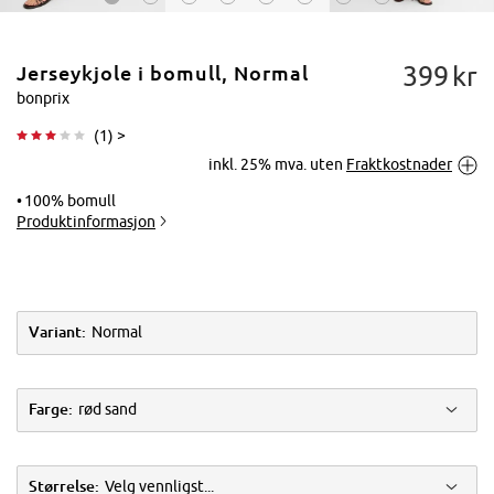
399
kr
Jerseykjole i bomull, Normal
bonprix
(
1
) >
inkl. 25% mva. uten
Fraktkostnader
Trykk for å
forstørre
100% bomull
Produktinformasjon
Variant:
Normal
Farge:
rød sand
Størrelse:
Velg vennligst...