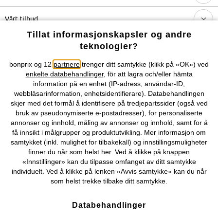
Vårt tilbud
Tillat informasjonskapsler og andre
Selskapet
teknologier?
bonprix og 12
partnere
trenger ditt samtykke (klikk på «OK») ved
Topkategorier / Sesongvarer
enkelte databehandlinger
, för att lagra och/eller hämta
information på en enhet (IP-adress, användar-ID,
webbläsarinformation, enhetsidentifierare). Databehandlingen
Du kan også finne oss på
skjer med det formål å identifisere på tredjepartssider (også ved
bruk av pseudonymiserte e-postadresser), for personaliserte
annonser og innhold, måling av annonser og innhold, samt for å
få innsikt i målgrupper og produktutvikling. Mer informasjon om
samtykket (inkl. mulighet for tilbakekall) og innstillingsmuligheter
Kjøpsvilkår
Personopplysninger
Cookie-innstillinger
finner du når som helst
her
. Ved å klikke på knappen
«Innstillinger» kan du tilpasse omfanget av ditt samtykke
Om Oss
Angre kjøp
individuelt. Ved å klikke på lenken «Avvis samtykke» kan du når
som helst trekke tilbake ditt samtykke.
©
2026 bonprix.
Databehandlinger