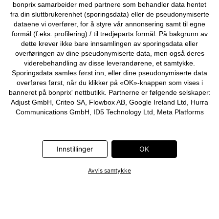
bonprix samarbeider med partnere som behandler data hentet
fra din sluttbrukerenhet (sporingsdata) eller de pseudonymiserte
dataene vi overfører, for å styre vår annonsering samt til egne
formål (f.eks. profilering) / til tredjeparts formål. På bakgrunn av
dette krever ikke bare innsamlingen av sporingsdata eller
overføringen av dine pseudonymiserte data, men også deres
viderebehandling av disse leverandørene, et samtykke.
Sporingsdata samles først inn, eller dine pseudonymiserte data
overføres først, når du klikker på «OK»-knappen som vises i
banneret på bonprix' nettbutikk. Partnerne er følgende selskaper:
Adjust GmbH, Criteo SA, Flowbox AB, Google Ireland Ltd, Hurra
Communications GmbH, ID5 Technology Ltd, Meta Platforms
Ireland Ltd, Microsoft Ireland Operations Ltd, Pinterest Europe
Ltd, RTB-House GmbH, Snap Group Ltd, TikTok Information
Technologies UK Ltd. Ytterligere informasjon om
Innstillinger
OK
databehandlingene utført av disse partnerne finner du i
personvernerklæringen
. Informasjonen er også tilgjengelig via en
lenke i banneret.
Avvis samtykke