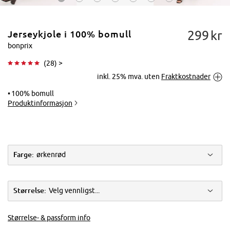
299
kr
Jerseykjole i 100% bomull
bonprix
(
28
) >
inkl. 25% mva. uten
Fraktkostnader
Trykk for å
forstørre
100% bomull
Produktinformasjon
Farge:
ørkenrød
Størrelse:
Velg vennligst...
Størrelse- & passform info