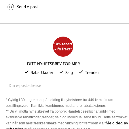
Send e-post
10% rabatt
+ fri frakt*
Ditt nyhetsbrev for mer
Rabattkoder
Salg
Trender
Din e-postadresse
* Gyldig i 30 dager etter påmelding til nyhetsbrev, fra 449 kr minimum
bestillingsverdi. Kan ikke kombineres med andre rabattaksjoner.
** Du vil motta nyhetsbrevet fra bonprix Handelsgesellschaft mbH med
eksklusive rabattkoder, trender, salg og individualiserte tilbud. Dette samtykket
Meld deg av
kan når som helst trekkes tilbake med virkning for fremtiden via "
nyhetsbrev