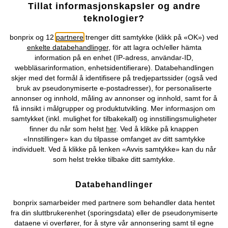
Tillat informasjonskapsler og andre
Selskapet
teknologier?
Topkategorier / Sesongvarer
bonprix og 12
partnere
trenger ditt samtykke (klikk på «OK») ved
enkelte databehandlinger
, för att lagra och/eller hämta
information på en enhet (IP-adress, användar-ID,
Du kan også finne oss på
webbläsarinformation, enhetsidentifierare). Databehandlingen
skjer med det formål å identifisere på tredjepartssider (også ved
bruk av pseudonymiserte e-postadresser), for personaliserte
annonser og innhold, måling av annonser og innhold, samt for å
få innsikt i målgrupper og produktutvikling. Mer informasjon om
Kjøpsvilkår
Personopplysninger
Cookie-innstillinger
samtykket (inkl. mulighet for tilbakekall) og innstillingsmuligheter
finner du når som helst
her
. Ved å klikke på knappen
«Innstillinger» kan du tilpasse omfanget av ditt samtykke
Om Oss
Angre kjøp
individuelt. Ved å klikke på lenken «Avvis samtykke» kan du når
som helst trekke tilbake ditt samtykke.
©
2026 bonprix.
Databehandlinger
bonprix samarbeider med partnere som behandler data hentet
fra din sluttbrukerenhet (sporingsdata) eller de pseudonymiserte
dataene vi overfører, for å styre vår annonsering samt til egne