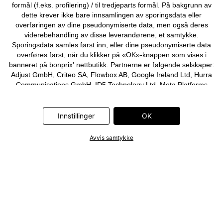
formål (f.eks. profilering) / til tredjeparts formål. På bakgrunn av
dette krever ikke bare innsamlingen av sporingsdata eller
overføringen av dine pseudonymiserte data, men også deres
viderebehandling av disse leverandørene, et samtykke.
Sporingsdata samles først inn, eller dine pseudonymiserte data
overføres først, når du klikker på «OK»-knappen som vises i
banneret på bonprix' nettbutikk. Partnerne er følgende selskaper:
Adjust GmbH, Criteo SA, Flowbox AB, Google Ireland Ltd, Hurra
Communications GmbH, ID5 Technology Ltd, Meta Platforms
Ireland Ltd, Microsoft Ireland Operations Ltd, Pinterest Europe
Ltd, RTB-House GmbH, Snap Group Ltd, TikTok Information
Technologies UK Ltd. Ytterligere informasjon om
Innstillinger
OK
databehandlingene utført av disse partnerne finner du i
personvernerklæringen
. Informasjonen er også tilgjengelig via en
Avvis samtykke
lenke i banneret.