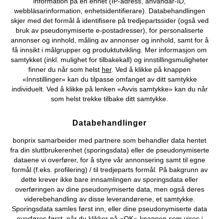
information på en enhet (IP-adress, användar-ID,
webbläsarinformation, enhetsidentifierare). Databehandlingen
skjer med det formål å identifisere på tredjepartssider (også ved
bruk av pseudonymiserte e-postadresser), for personaliserte
annonser og innhold, måling av annonser og innhold, samt for å
Kjøpsvilkår
Personopplysninger
Cookie-innstillinger
få innsikt i målgrupper og produktutvikling. Mer informasjon om
samtykket (inkl. mulighet for tilbakekall) og innstillingsmuligheter
Om Oss
Angre kjøp
finner du når som helst
her
. Ved å klikke på knappen
«Innstillinger» kan du tilpasse omfanget av ditt samtykke
©
2026 bonprix.
individuelt. Ved å klikke på lenken «Avvis samtykke» kan du når
som helst trekke tilbake ditt samtykke.
Databehandlinger
bonprix samarbeider med partnere som behandler data hentet
fra din sluttbrukerenhet (sporingsdata) eller de pseudonymiserte
dataene vi overfører, for å styre vår annonsering samt til egne
formål (f.eks. profilering) / til tredjeparts formål. På bakgrunn av
dette krever ikke bare innsamlingen av sporingsdata eller
overføringen av dine pseudonymiserte data, men også deres
viderebehandling av disse leverandørene, et samtykke.
Sporingsdata samles først inn, eller dine pseudonymiserte data
overføres først, når du klikker på «OK»-knappen som vises i