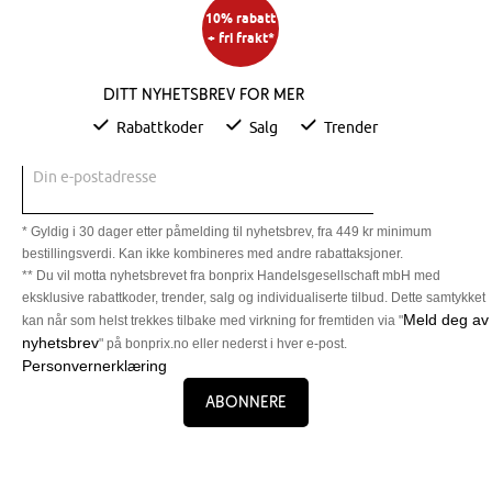
10% rabatt
+ fri frakt*
Ditt nyhetsbrev for mer
Rabattkoder
Salg
Trender
Din e-postadresse
* Gyldig i 30 dager etter påmelding til nyhetsbrev, fra 449 kr minimum
bestillingsverdi. Kan ikke kombineres med andre rabattaksjoner.
** Du vil motta nyhetsbrevet fra bonprix Handelsgesellschaft mbH med
eksklusive rabattkoder, trender, salg og individualiserte tilbud. Dette samtykket
Meld deg av
kan når som helst trekkes tilbake med virkning for fremtiden via "
nyhetsbrev
" på bonprix.no eller nederst i hver e-post.
Personvernerklæring
Abonnere