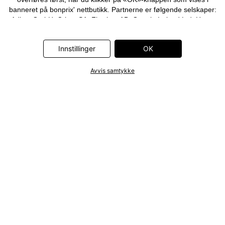
banneret på bonprix' nettbutikk. Partnerne er følgende selskaper:
Adjust GmbH, Criteo SA, Flowbox AB, Google Ireland Ltd, Hurra
Communications GmbH, ID5 Technology Ltd, Meta Platforms
Ireland Ltd, Microsoft Ireland Operations Ltd, Pinterest Europe
Innstillinger
OK
Ltd, RTB-House GmbH, Snap Group Ltd, TikTok Information
Technologies UK Ltd. Ytterligere informasjon om
databehandlingene utført av disse partnerne finner du i
Avvis samtykke
personvernerklæringen
. Informasjonen er også tilgjengelig via en
lenke i banneret.