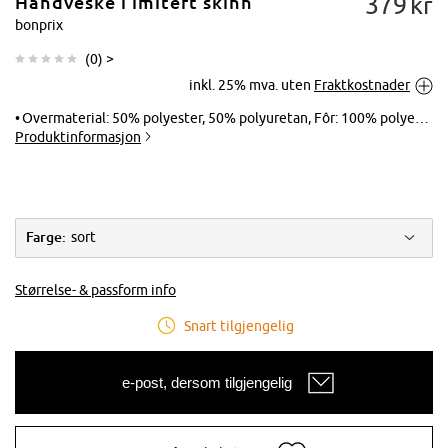
379
kr
Håndveske i imitert skinn
bonprix
(
0
) >
inkl. 25% mva. uten
Fraktkostnader
Trykk for å
forstørre
Overmaterial: 50% polyester, 50% polyuretan, Fôr: 100% polyester
Produktinformasjon
Farge:
sort
Størrelse- & passform info
Snart tilgjengelig
e-post, dersom tilgjengelig