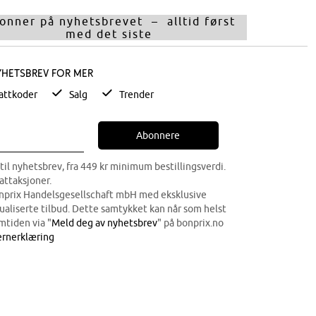
onner på nyhetsbrevet – alltid først
med det siste
yhetsbrev for mer
attkoder
Salg
Trender
Abonnere
til nyhetsbrev, fra 449 kr minimum bestillingsverdi.
attaksjoner.
onprix Handelsgesellschaft mbH med eksklusive
dualiserte tilbud. Dette samtykket kan når som helst
mtiden via "
Meld deg av nyhetsbrev
" på bonprix.no
rnerklæring