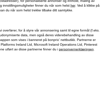
ostadresser), for personaliserte annonser og innhold, måling av
g innstillingsmuligheter finner du når som helst
her
. Ved å klikke på
an du når som helst trekke tilbake ditt samtykke.
verfører, for å styre vår annonsering samt til egne formål (f.eks.
 pseudonymiserte data, men også deres viderebehandling av disse
nappen som vises i banneret på bonprix' nettbutikk. Partnerne er
tforms Ireland Ltd, Microsoft Ireland Operations Ltd, Pinterest
 utført av disse partnerne finner du i
personvernerklæringen
.