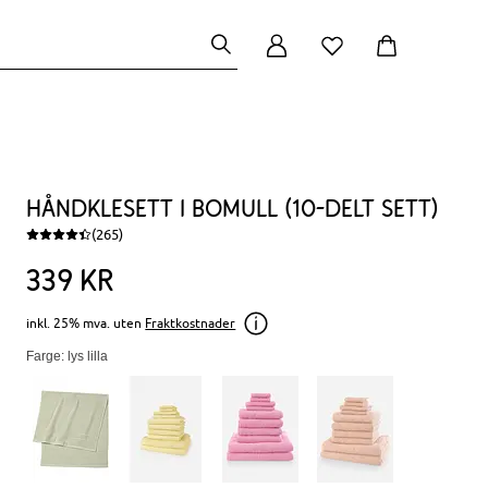
Håndklesett i bomull (10-delt sett)
(265)
339
kr
inkl. 25% mva. uten
Fraktkostnader
Farge: lys lilla