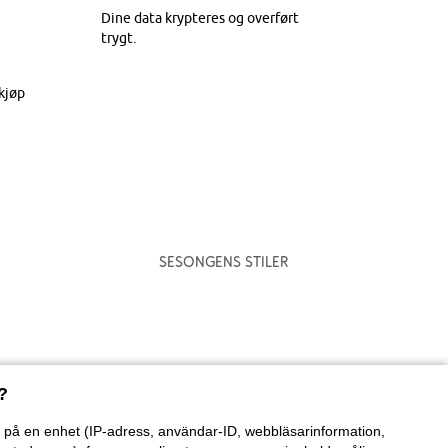
Dine data krypteres og overført
trygt.
kjøp
Sesongens stiler
?
on på en enhet (IP-adress, användar-ID, webbläsarinformation,