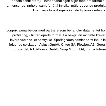
enhetsidentifierare). Databehandlingen skjer med det formål å 
annonser og innhold, samt for å få innsikt i målgrupper og produktu
knappen «Innstillinger» kan du tilpasse omfanget
bonprix samarbeider med partnere som behandler data hentet fra di
profilering) / til tredjeparts formål. På bakgrunn av dette kr
leverandørene, et samtykke. Sporingsdata samles først inn, elle
følgende selskaper: Adjust GmbH, Criteo SA, Flowbox AB, Google
Europe Ltd, RTB-House GmbH, Snap Group Ltd, TikTok Informati