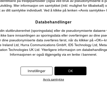
identifisere på tredjepartssider (også ved bruk av pseudonymiserte e-p
tvikling. Mer informasjon om samtykket (inkl. mulighet for tilbakekall) o
 av ditt samtykke individuelt. Ved å klikke på lenken «Avvis samtykke» k
Databehandlinger
n sluttbrukerenhet (sporingsdata) eller de pseudonymiserte dataene vi o
ever ikke bare innsamlingen av sporingsdata eller overføringen av dine
r dine pseudonymiserte data overføres først, når du klikker på «OK»-k
 Ireland Ltd, Hurra Communications GmbH, ID5 Technology Ltd, Meta Pla
on Technologies UK Ltd. Ytterligere informasjon om databehandlingene
Informasjonen er også tilgjengelig via en lenke i banneret.
Innstillinger
OK
Avvis samtykke