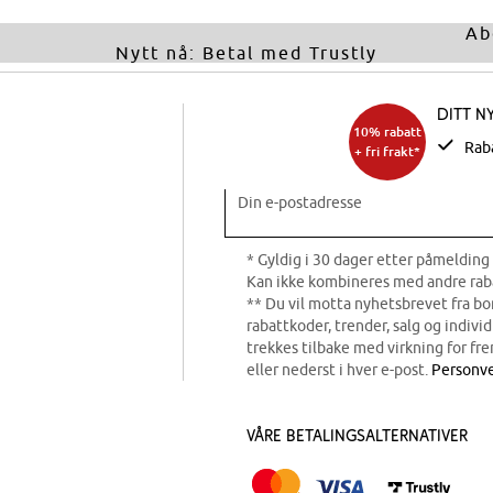
Ab
Nytt nå: Betal med Trustly
Ditt n
10% rabatt
Rab
+ fri frakt*
Din e-postadresse
* Gyldig i 30 dager etter påmelding 
Kan ikke kombineres med andre rab
** Du vil motta nyhetsbrevet fra b
rabattkoder, trender, salg og indivi
trekkes tilbake med virkning for fre
eller nederst i hver e-post.
Personve
Våre betalingsalternativer