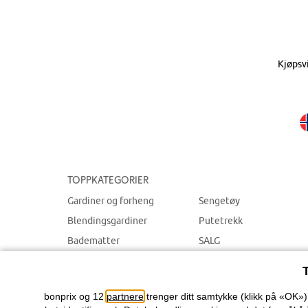
Kjøpsv
Toppkategorier
Gardiner og forheng
Sengetøy
Blendingsgardiner
Putetrekk
Badematter
SALG
Dekorasjon
Hjem tilbehør
bonprix og 12
partnere
trenger ditt samtykke (klikk på «OK»