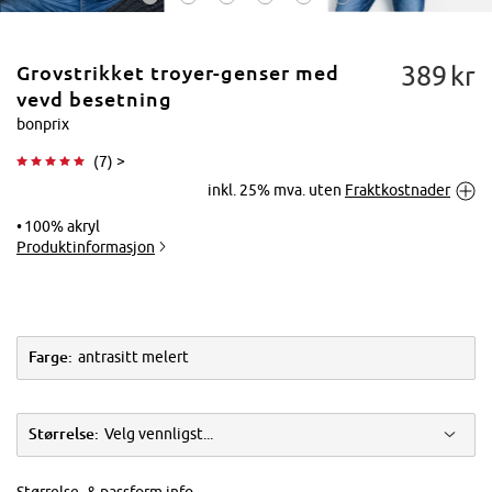
389
kr
Grovstrikket troyer-genser med
vevd besetning
bonprix
(
7
) >
Trykk for å
inkl. 25% mva. uten
Fraktkostnader
forstørre
100% akryl
Produktinformasjon
Farge:
antrasitt melert
Størrelse:
Velg vennligst...
Størrelse- & passform info