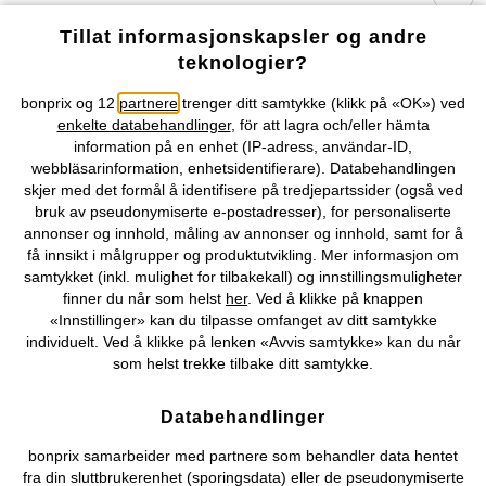
Tillat informasjonskapsler og andre
Selskapet
teknologier?
Topkategorier / Sesongvarer
bonprix og 12
partnere
trenger ditt samtykke (klikk på «OK») ved
enkelte databehandlinger
, för att lagra och/eller hämta
information på en enhet (IP-adress, användar-ID,
webbläsarinformation, enhetsidentifierare). Databehandlingen
Du kan også finne oss på
skjer med det formål å identifisere på tredjepartssider (også ved
bruk av pseudonymiserte e-postadresser), for personaliserte
annonser og innhold, måling av annonser og innhold, samt for å
få innsikt i målgrupper og produktutvikling. Mer informasjon om
samtykket (inkl. mulighet for tilbakekall) og innstillingsmuligheter
Kjøpsvilkår
Personopplysninger
Cookie-innstillinger
finner du når som helst
her
. Ved å klikke på knappen
«Innstillinger» kan du tilpasse omfanget av ditt samtykke
Om Oss
Angre kjøp
individuelt. Ved å klikke på lenken «Avvis samtykke» kan du når
som helst trekke tilbake ditt samtykke.
©
2026 bonprix.
Databehandlinger
bonprix samarbeider med partnere som behandler data hentet
fra din sluttbrukerenhet (sporingsdata) eller de pseudonymiserte