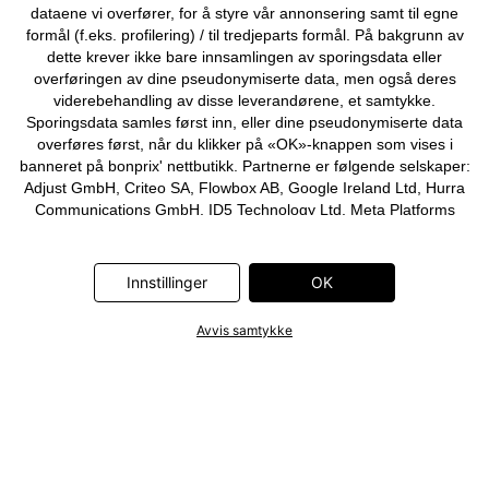
dataene vi overfører, for å styre vår annonsering samt til egne
formål (f.eks. profilering) / til tredjeparts formål. På bakgrunn av
dette krever ikke bare innsamlingen av sporingsdata eller
overføringen av dine pseudonymiserte data, men også deres
viderebehandling av disse leverandørene, et samtykke.
Sporingsdata samles først inn, eller dine pseudonymiserte data
overføres først, når du klikker på «OK»-knappen som vises i
banneret på bonprix' nettbutikk. Partnerne er følgende selskaper:
Adjust GmbH, Criteo SA, Flowbox AB, Google Ireland Ltd, Hurra
Communications GmbH, ID5 Technology Ltd, Meta Platforms
Ireland Ltd, Microsoft Ireland Operations Ltd, Pinterest Europe
Ltd, RTB-House GmbH, Snap Group Ltd, TikTok Information
Technologies UK Ltd. Ytterligere informasjon om
Innstillinger
OK
databehandlingene utført av disse partnerne finner du i
personvernerklæringen
. Informasjonen er også tilgjengelig via en
Avvis samtykke
lenke i banneret.