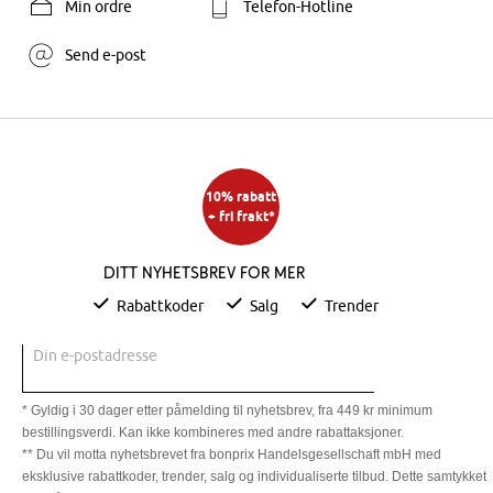
Min ordre
Telefon-Hotline
Send e-post
10% rabatt
+ fri frakt*
Ditt nyhetsbrev for mer
Rabattkoder
Salg
Trender
Din e-postadresse
* Gyldig i 30 dager etter påmelding til nyhetsbrev, fra 449 kr minimum
bestillingsverdi. Kan ikke kombineres med andre rabattaksjoner.
** Du vil motta nyhetsbrevet fra bonprix Handelsgesellschaft mbH med
eksklusive rabattkoder, trender, salg og individualiserte tilbud. Dette samtykket