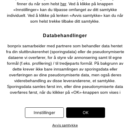
finner du når som helst
her
. Ved å klikke på knappen
©
2026 bonprix.
«Innstillinger» kan du tilpasse omfanget av ditt samtykke
individuelt. Ved å klikke på lenken «Avvis samtykke» kan du når
som helst trekke tilbake ditt samtykke.
Databehandlinger
bonprix samarbeider med partnere som behandler data hentet
fra din sluttbrukerenhet (sporingsdata) eller de pseudonymiserte
dataene vi overfører, for å styre vår annonsering samt til egne
formål (f.eks. profilering) / til tredjeparts formål. På bakgrunn av
dette krever ikke bare innsamlingen av sporingsdata eller
overføringen av dine pseudonymiserte data, men også deres
viderebehandling av disse leverandørene, et samtykke.
Sporingsdata samles først inn, eller dine pseudonymiserte data
overføres først, når du klikker på «OK»-knappen som vises i
banneret på bonprix' nettbutikk. Partnerne er følgende selskaper:
Adjust GmbH, Criteo SA, Flowbox AB, Google Ireland Ltd, Hurra
Communications GmbH, ID5 Technology Ltd, Meta Platforms
Innstillinger
OK
Ireland Ltd, Microsoft Ireland Operations Ltd, Pinterest Europe
Ltd, RTB-House GmbH, Snap Group Ltd, TikTok Information
Avvis samtykke
Technologies UK Ltd. Ytterligere informasjon om