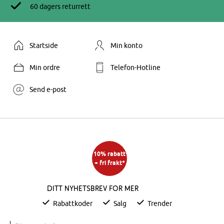
60 dagers returrett
Startside
Min konto
Min ordre
Telefon-Hotline
Send e-post
10% rabatt
+ fri frakt*
Ditt nyhetsbrev for mer
Rabattkoder
Salg
Trender