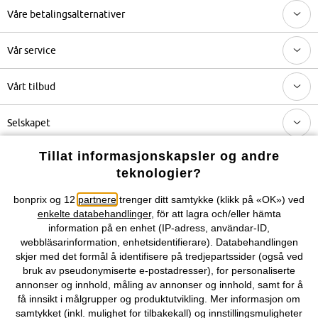
Våre betalingsalternativer
Vår service
Vårt tilbud
Selskapet
Tillat informasjonskapsler og andre
Topkategorier / Sesongvarer
teknologier?
bonprix og 12
partnere
trenger ditt samtykke (klikk på «OK») ved
Du kan også finne oss på
enkelte databehandlinger
, för att lagra och/eller hämta
information på en enhet (IP-adress, användar-ID,
webbläsarinformation, enhetsidentifierare). Databehandlingen
skjer med det formål å identifisere på tredjepartssider (også ved
bruk av pseudonymiserte e-postadresser), for personaliserte
Kjøpsvilkår
Personopplysninger
Cookie-innstillinger
annonser og innhold, måling av annonser og innhold, samt for å
få innsikt i målgrupper og produktutvikling. Mer informasjon om
Om Oss
Angre kjøp
samtykket (inkl. mulighet for tilbakekall) og innstillingsmuligheter