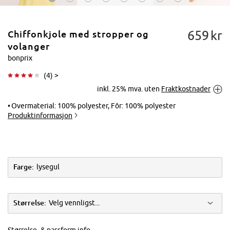
659
kr
Chiffonkjole med stropper og
volanger
bonprix
(
4
) >
Trykk for å
inkl. 25% mva. uten
Fraktkostnader
forstørre
Overmaterial: 100% polyester, Fôr: 100% polyester
Produktinformasjon
Farge:
lysegul
Størrelse:
Velg vennligst...
Størrelse- & passform info