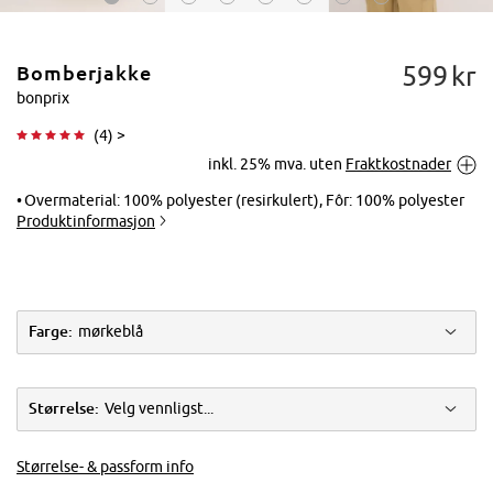
599
kr
Bomberjakke
bonprix
(
4
) >
inkl. 25% mva. uten
Fraktkostnader
Trykk for å
forstørre
Overmaterial: 100% polyester (resirkulert), Fôr: 100% polyester
Produktinformasjon
Farge:
mørkeblå
Størrelse:
Velg vennligst...
Størrelse- & passform info