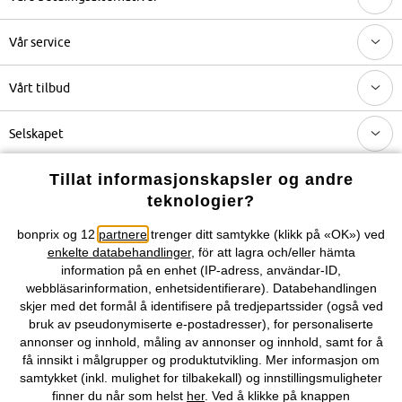
Vår service
Vårt tilbud
Selskapet
Tillat informasjonskapsler og andre
Topkategorier / Sesongvarer
teknologier?
bonprix og 12
partnere
trenger ditt samtykke (klikk på «OK») ved
Du kan også finne oss på
enkelte databehandlinger
, för att lagra och/eller hämta
information på en enhet (IP-adress, användar-ID,
webbläsarinformation, enhetsidentifierare). Databehandlingen
skjer med det formål å identifisere på tredjepartssider (også ved
bruk av pseudonymiserte e-postadresser), for personaliserte
Kjøpsvilkår
Personopplysninger
Cookie-innstillinger
annonser og innhold, måling av annonser og innhold, samt for å
få innsikt i målgrupper og produktutvikling. Mer informasjon om
Om Oss
Angre kjøp
samtykket (inkl. mulighet for tilbakekall) og innstillingsmuligheter
finner du når som helst
her
. Ved å klikke på knappen
©
2026 bonprix.