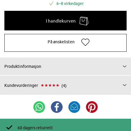
6–8 virkedager
I handlekurven
På ønskelisten
Produktinformasjon
Kundevurderinger
(4)
60 dagers returrett