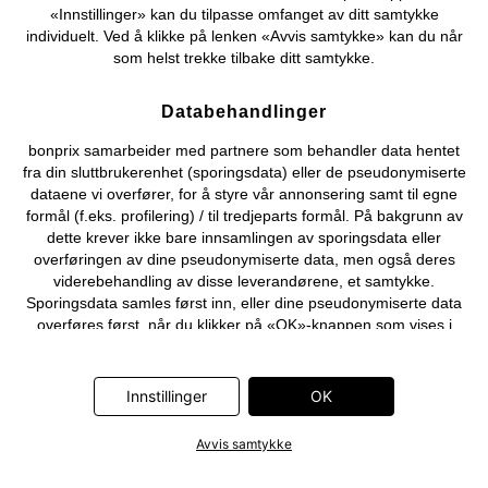
«Innstillinger» kan du tilpasse omfanget av ditt samtykke
individuelt. Ved å klikke på lenken «Avvis samtykke» kan du når
som helst trekke tilbake ditt samtykke.
Databehandlinger
bonprix samarbeider med partnere som behandler data hentet
fra din sluttbrukerenhet (sporingsdata) eller de pseudonymiserte
dataene vi overfører, for å styre vår annonsering samt til egne
formål (f.eks. profilering) / til tredjeparts formål. På bakgrunn av
dette krever ikke bare innsamlingen av sporingsdata eller
overføringen av dine pseudonymiserte data, men også deres
viderebehandling av disse leverandørene, et samtykke.
Sporingsdata samles først inn, eller dine pseudonymiserte data
overføres først, når du klikker på «OK»-knappen som vises i
banneret på bonprix' nettbutikk. Partnerne er følgende selskaper:
Adjust GmbH, Criteo SA, Flowbox AB, Google Ireland Ltd, Hurra
Communications GmbH, ID5 Technology Ltd, Meta Platforms
Innstillinger
OK
Ireland Ltd, Microsoft Ireland Operations Ltd, Pinterest Europe
Ltd, RTB-House GmbH, Snap Group Ltd, TikTok Information
Avvis samtykke
Technologies UK Ltd. Ytterligere informasjon om
databehandlingene utført av disse partnerne finner du i