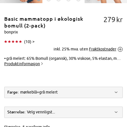
279
kr
Basic mammatopp i økologisk
bomull (2-pack)
bonprix
(
10
) >
Trykk for å
inkl. 25% mva. uten
Fraktkostnader
forstørre
grå melert: 65% Bomull (organisk), 30% viskose, 5% elastan, mørk blå: 95% Bomull (organisk), 5% elastan
Produktinformasjon
Farge:
mørkeblå+grå melert
Størrelse:
Velg vennligst...
Størrelse- & passform info