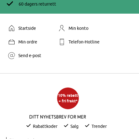
60 dagers returrett
Startside
Min konto
Min ordre
Telefon-Hotline
Send e-post
10% rabatt
+ fri frakt*
Ditt nyhetsbrev for mer
Rabattkoder
Salg
Trender