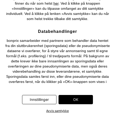
finner du når som helst
her
. Ved å klikke på knappen
©
2026 bonprix.
«Innstillinger» kan du tilpasse omfanget av ditt samtykke
individuelt. Ved å klikke på lenken «Avvis samtykke» kan du når
som helst trekke tilbake ditt samtykke.
Databehandlinger
bonprix samarbeider med partnere som behandler data hentet
fra din sluttbrukerenhet (sporingsdata) eller de pseudonymiserte
dataene vi overfører, for å styre vår annonsering samt til egne
formål (f.eks. profilering) / til tredjeparts formål. På bakgrunn av
dette krever ikke bare innsamlingen av sporingsdata eller
overføringen av dine pseudonymiserte data, men også deres
viderebehandling av disse leverandørene, et samtykke.
Sporingsdata samles først inn, eller dine pseudonymiserte data
overføres først, når du klikker på «OK»-knappen som vises i
banneret på bonprix' nettbutikk. Partnerne er følgende selskaper:
Adjust GmbH, Criteo SA, Flowbox AB, Google Ireland Ltd, Hurra
Communications GmbH, ID5 Technology Ltd, Meta Platforms
Innstillinger
OK
Ireland Ltd, Microsoft Ireland Operations Ltd, Pinterest Europe
Ltd, RTB-House GmbH, Snap Group Ltd, TikTok Information
Avvis samtykke
Technologies UK Ltd. Ytterligere informasjon om