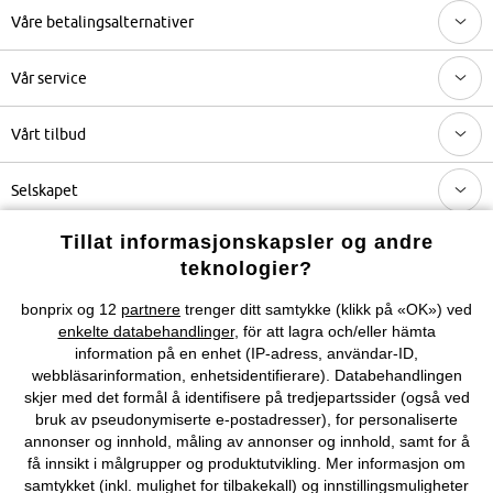
Våre betalingsalternativer
Vår service
Vårt tilbud
Selskapet
Tillat informasjonskapsler og andre
Topkategorier / Sesongvarer
teknologier?
bonprix og 12
partnere
trenger ditt samtykke (klikk på «OK») ved
Du kan også finne oss på
enkelte databehandlinger
, för att lagra och/eller hämta
information på en enhet (IP-adress, användar-ID,
webbläsarinformation, enhetsidentifierare). Databehandlingen
skjer med det formål å identifisere på tredjepartssider (også ved
bruk av pseudonymiserte e-postadresser), for personaliserte
Kjøpsvilkår
Personopplysninger
Cookie-innstillinger
annonser og innhold, måling av annonser og innhold, samt for å
få innsikt i målgrupper og produktutvikling. Mer informasjon om
Om Oss
Angre kjøp
samtykket (inkl. mulighet for tilbakekall) og innstillingsmuligheter