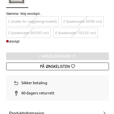
Størrelse:
Velg vennligst...
1 (matte for vegghengt toalett)
2 (badematte 50/90 cm)
3 (badematte 60/100 cm)
4 (badematte 70/110 cm)
utsolgt
I handlekurven
På ønskelisten
Sikker betaling
60 dagers returrett
Produktinformasjon