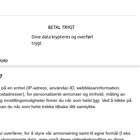
Betal trygt
Dine data krypteres og overført
trygt.
kjøp
?
on på en enhet (IP-adress, användar-ID, webbläsarinformation,
ostadresser), for personaliserte annonser og innhold, måling av
g innstillingsmuligheter finner du når som helst
her
. Ved å klikke på
an du når som helst trekke tilbake ditt samtykke.
verfører, for å styre vår annonsering samt til egne formål (f.eks.
 pseudonymiserte data, men også deres viderebehandling av disse