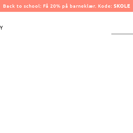
Back to school: Få 20% på barneklær. Kode:
SKOLE
y