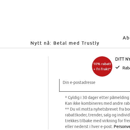
Ab
Nytt nå: Betal med Trustly
Ditt n
10% rabatt
Rab
+ fri frakt*
Din e-postadresse
* Gyldig i 30 dager etter påmelding 
Kan ikke kombineres med andre rab
** Du vil motta nyhetsbrevet fra b
rabattkoder, trender, salg og indivi
trekkes tilbake med virkning for fre
eller nederst i hver e-post.
Personve