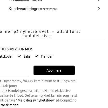
Kundevurderinger
(0)
onner på nyhetsbrevet – alltid først
med det siste
yhetsbrev for mer
attkoder
Salg
Trender
Abonnere
til nyhetsbrev, fra 449 kr minimum bestillingsverdi.
attaksjoner.
onprix Handelsgesellschaft mbH med eksklusive
dualiserte tilbud. Dette samtykket kan når som helst
mtiden via "
Meld deg av nyhetsbrev
" på bonprix.no
rnerklæring