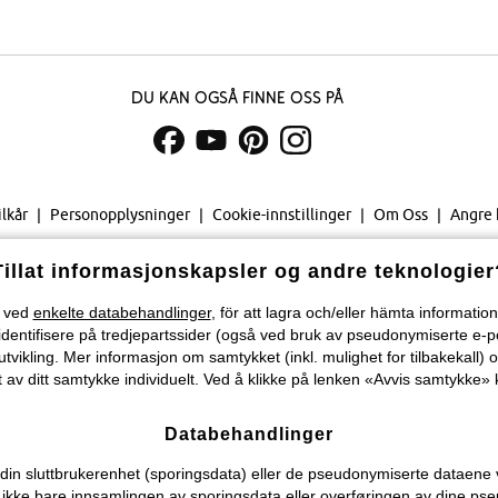
Du kan også finne oss på
ilkår
Personopplysninger
Cookie-innstillinger
Om Oss
Angre 
©
2026 bonprix.
Tillat informasjonskapsler og andre teknologier
Velg land...
) ved
enkelte databehandlinger
, för att lagra och/eller hämta informati
identifisere på tredjepartssider (også ved bruk av pseudonymiserte e-p
tvikling. Mer informasjon om samtykket (inkl. mulighet for tilbakekall) o
 av ditt samtykke individuelt. Ved å klikke på lenken «Avvis samtykke» k
Databehandlinger
n sluttbrukerenhet (sporingsdata) eller de pseudonymiserte dataene vi o
ever ikke bare innsamlingen av sporingsdata eller overføringen av dine