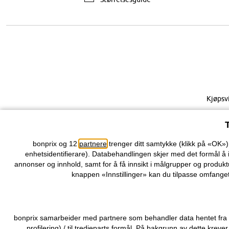
Kjøpsv
bonprix og 12
partnere
trenger ditt samtykke (klikk på «OK»
enhetsidentifierare). Databehandlingen skjer med det formål å 
annonser og innhold, samt for å få innsikt i målgrupper og produktu
knappen «Innstillinger» kan du tilpasse omfanget
bonprix samarbeider med partnere som behandler data hentet fra di
profilering) / til tredjeparts formål. På bakgrunn av dette kr