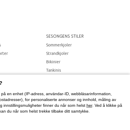
Sesongens stiler
s
Sommerkjoler
orter
Strandkjoler
Bikinier
Tankinis
Strandplagg
?
on på en enhet (IP-adress, användar-ID, webbläsarinformation,
ostadresser), for personaliserte annonser og innhold, måling av
g innstillingsmuligheter finner du når som helst
her
. Ved å klikke på
an du når som helst trekke tilbake ditt samtykke.