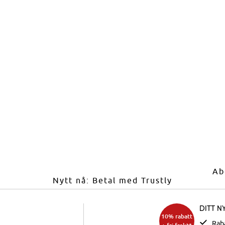
Ab
Nytt nå: Betal med Trustly
Ditt n
10% rabatt
Rab