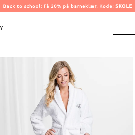
Back to school: Få 20% på barneklær. Kode:
SKOLE
y