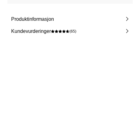
Produktinformasjon
Kundevurderinger
(65)