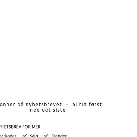
onner på nyhetsbrevet – alltid først
med det siste
yhetsbrev for mer
attkoder
Salg
Trender