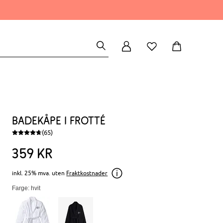
Badekåpe i frotté
(65)
359
kr
inkl. 25% mva. uten
Fraktkostnader
Farge: hvit