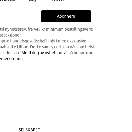
Abonnere
til nyhetsbrev, fra 449 kr minimum bestillingsverdi.
attaksjoner.
onprix Handelsgesellschaft mbH med eksklusive
dualiserte tilbud. Dette samtykket kan når som helst
mtiden via "
Meld deg av nyhetsbrev
" på bonprix.no
rnerklæring
Selskapet