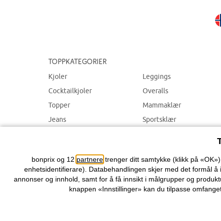
Toppkategorier
Kjoler
Leggings
Cocktailkjoler
Overalls
Topper
Mammaklær
Jeans
Sportsklær
Bukser
Badetøy
Smykker
bonprix og 12
partnere
trenger ditt samtykke (klikk på «OK»
enhetsidentifierare). Databehandlingen skjer med det formål å 
annonser og innhold, samt for å få innsikt i målgrupper og produktu
knappen «Innstillinger» kan du tilpasse omfanget