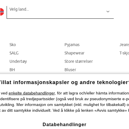
Velg land...
Sko
Pyjamas
Jean
SALG
Shapewear
T-skj
Undertøy
Store størrelser
BH
Bluser
Truser
Bukser
Tillat informasjonskapsler og andre teknologier
) ved
enkelte databehandlinger
, för att lagra och/eller hämta informati
identifisere på tredjepartssider (også ved bruk av pseudonymiserte e-p
tvikling. Mer informasjon om samtykket (inkl. mulighet for tilbakekall) o
 av ditt samtykke individuelt. Ved å klikke på lenken «Avvis samtykke» k
Databehandlinger