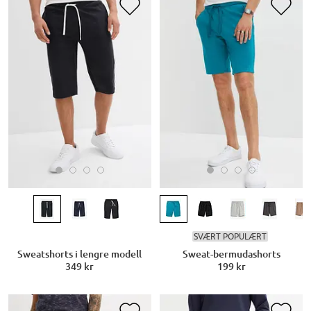
SVÆRT POPULÆRT
Sweatshorts i lengre modell
Sweat-bermudashorts
349 kr
199 kr