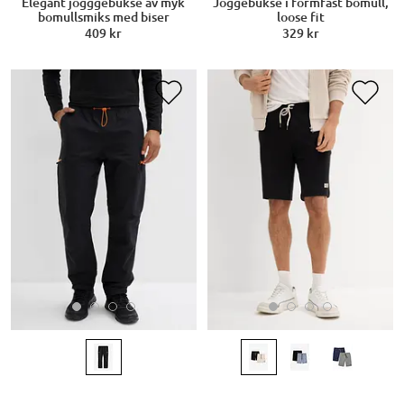
Elegant jogggebukse av myk
Joggebukse i formfast bomull,
bomullsmiks med biser
loose fit
409 kr
329 kr