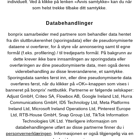
individuelt. Ved å klikke på lenken «Avvis samtykke» kan du når
som helst trekke tilbake ditt samtykke.
Databehandlinger
Kjøpsvilkår
Personopplysninger
Cookie-innstillinger
bonprix samarbeider med partnere som behandler data hentet
fra din sluttbrukerenhet (sporingsdata) eller de pseudonymiserte
Om Oss
Angre kjøp
dataene vi overfører, for å styre vår annonsering samt til egne
formål (f.eks. profilering) / til tredjeparts formål. På bakgrunn av
©
2026 bonprix.
dette krever ikke bare innsamlingen av sporingsdata eller
overføringen av dine pseudonymiserte data, men også deres
viderebehandling av disse leverandørene, et samtykke.
Sporingsdata samles først inn, eller dine pseudonymiserte data
overføres først, når du klikker på «OK»-knappen som vises i
banneret på bonprix' nettbutikk. Partnerne er følgende selskaper:
Adjust GmbH, Criteo SA, Flowbox AB, Google Ireland Ltd, Hurra
Communications GmbH, ID5 Technology Ltd, Meta Platforms
Ireland Ltd, Microsoft Ireland Operations Ltd, Pinterest Europe
Ltd, RTB-House GmbH, Snap Group Ltd, TikTok Information
Technologies UK Ltd. Ytterligere informasjon om
databehandlingene utført av disse partnerne finner du i
personvernerklæringen
. Informasjonen er også tilgjengelig via en