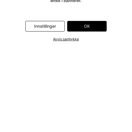
lenke i banneret.
Innstillinger
OK
Avvis samtykke