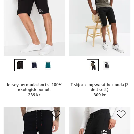
Jersey bermudashorts i 100%
T-skjorte og sweat-bermuda (2
økologisk bomull
delt sett)
239 kr
309 kr