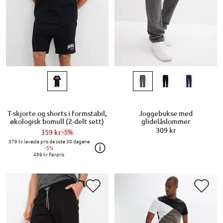
T-skjorte og shorts i formstabil,
Joggebukse med
økologisk bomull (2-delt sett)
glidelåslommer
309 kr
359 kr
-5%
379 kr
laveste pris de siste 30 dagene
-5%
469 kr
Førpris