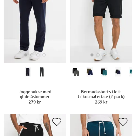
Joggebukse med
Bermudashorts i lett
glidelåslommer
trikotmateriale (2-pack)
279 kr
269 kr