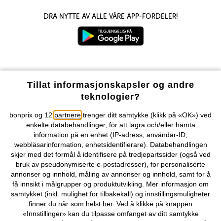
Dra nytte av alle våre app-fordeler!
Våre betalingsalternativer
Tillat informasjonskapsler og andre
teknologier?
Vår service
bonprix og 12
partnere
trenger ditt samtykke (klikk på «OK») ved
enkelte databehandlinger
, för att lagra och/eller hämta
Vårt tilbud
information på en enhet (IP-adress, användar-ID,
webbläsarinformation, enhetsidentifierare). Databehandlingen
skjer med det formål å identifisere på tredjepartssider (også ved
Selskapet
bruk av pseudonymiserte e-postadresser), for personaliserte
annonser og innhold, måling av annonser og innhold, samt for å
få innsikt i målgrupper og produktutvikling. Mer informasjon om
Topkategorier / Sesongvarer
samtykket (inkl. mulighet for tilbakekall) og innstillingsmuligheter
finner du når som helst
her
. Ved å klikke på knappen
«Innstillinger» kan du tilpasse omfanget av ditt samtykke
Du kan også finne oss på