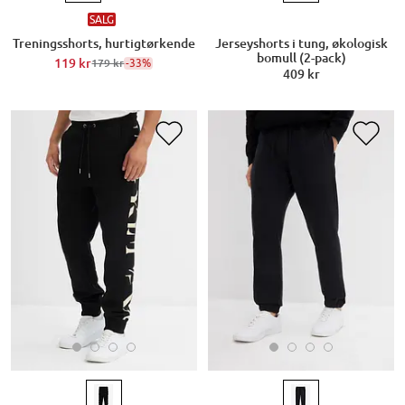
SALG
Treningsshorts, hurtigtørkende
Jerseyshorts i tung, økologisk
bomull (2-pack)
119 kr
-33%
179 kr
409 kr