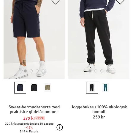
Sweat-bermudashorts med
Joggebukse i 100% økologisk
praktiske glidelåslommer
bomull
259 kr
279 kr
-15%
329 kr
laveste pris de siste 30 dagene
-15%
349 kr
Førpris