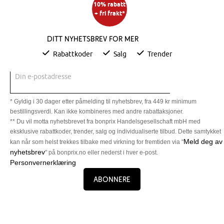
10% rabatt
+ fri frakt*
Ditt nyhetsbrev for mer
Rabattkoder
Salg
Trender
Din e-postadresse
* Gyldig i 30 dager etter påmelding til nyhetsbrev, fra 449 kr minimum
bestillingsverdi. Kan ikke kombineres med andre rabattaksjoner.
** Du vil motta nyhetsbrevet fra bonprix Handelsgesellschaft mbH med
eksklusive rabattkoder, trender, salg og individualiserte tilbud. Dette samtykket
Meld deg av
kan når som helst trekkes tilbake med virkning for fremtiden via "
nyhetsbrev
" på bonprix.no eller nederst i hver e-post.
Personvernerklæring
Abonnere