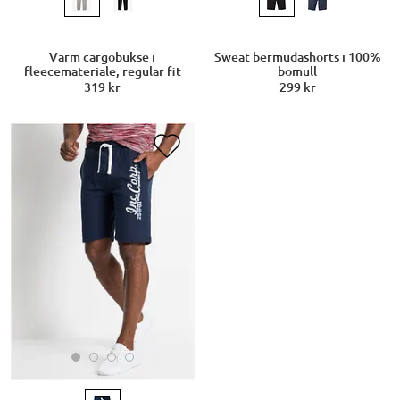
Varm cargobukse i
Sweat bermudashorts i 100%
fleecemateriale, regular fit
bomull
319 kr
299 kr