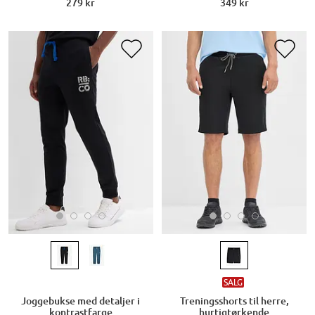
279 kr
349 kr
SALG
Joggebukse med detaljer i
Treningsshorts til herre,
kontrastfarge
hurtigtørkende