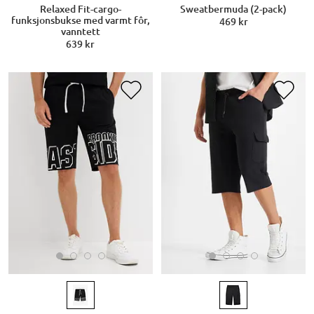
Relaxed Fit-cargo-
Sweatbermuda (2-pack)
funksjonsbukse med varmt fôr,
469 kr
vanntett
639 kr