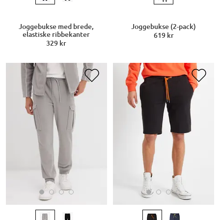
Joggebukse med brede,
Joggebukse (2-pack)
elastiske ribbekanter
619 kr
329 kr