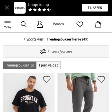
bonprix app
til appen
Meny
<
|
Sportsklær
Treningsbukser herre
(49)
Filtrere/sortere
Treningsbukser
Fjern valget