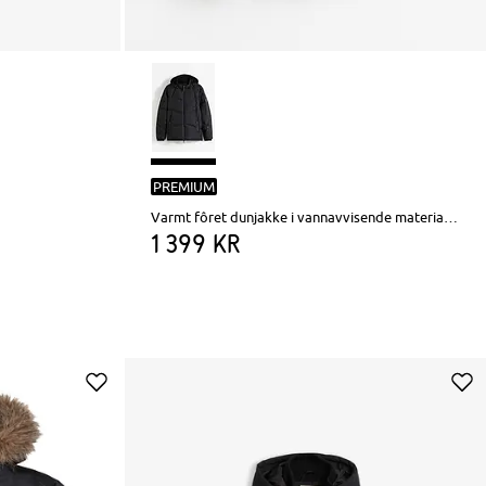
PREMIUM
Varmt fôret dunjakke i vannavvisende materiale med Bionic-finish
1 399 kr