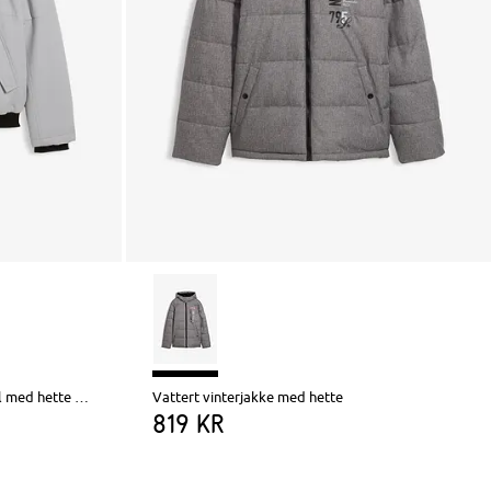
Vinterjakke i bomberjakke-modell med hette og sporty detaljer
Vattert vinterjakke med hette
819 kr