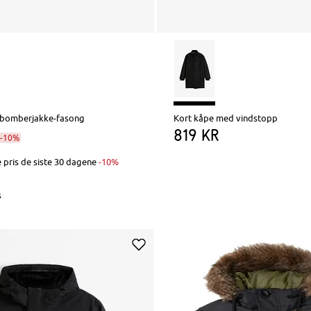
i bomberjakke-fasong
Kort kåpe med vindstopp
819 kr
-10%
 pris de siste 30 dagene
-10%
s