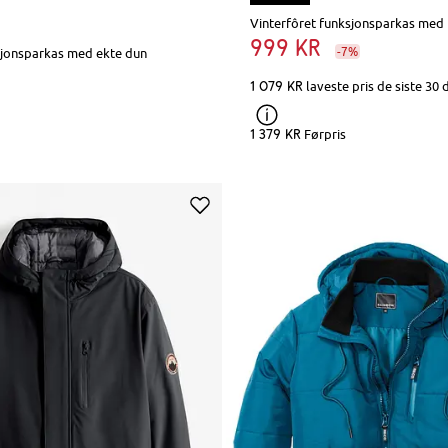
999 kr
-7%
sjonsparkas med ekte dun
1 079 kr
laveste pris de siste 30
1 379 kr
Førpris