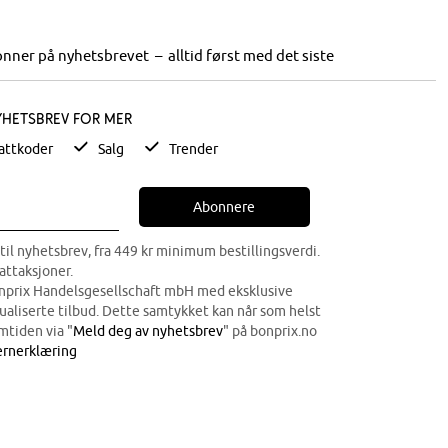
nner på nyhetsbrevet – alltid først med det siste
yhetsbrev for mer
attkoder
Salg
Trender
Abonnere
til nyhetsbrev, fra 449 kr minimum bestillingsverdi.
attaksjoner.
onprix Handelsgesellschaft mbH med eksklusive
dualiserte tilbud. Dette samtykket kan når som helst
mtiden via "
Meld deg av nyhetsbrev
" på bonprix.no
rnerklæring