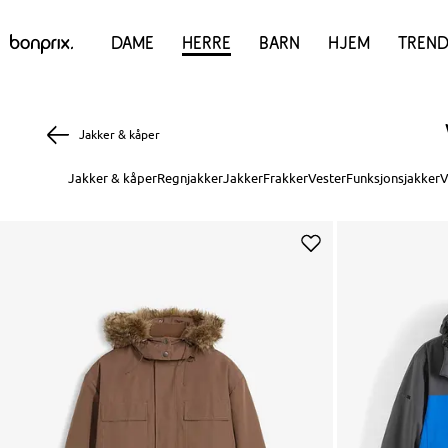
Dame
Herre
Barn
Hjem
Trend
Jakker & kåper
Jakker & kåper
Regnjakker
Jakker
Frakker
Vester
Funksjonsjakker
V