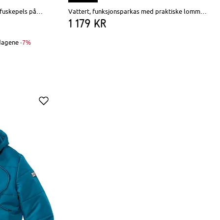
Vinterfôret funksjonsparkas med fuskepels på hetten og detaljer i imitert skinn
Vattert, funksjonsparkas med praktiske lommer, vannavvisende
1 179 kr
 dagene
-7%