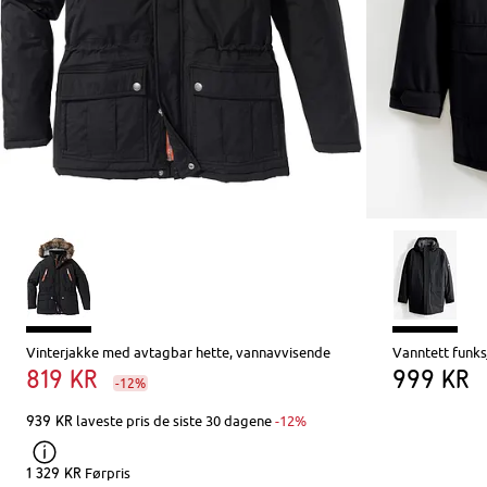
Vinterjakke med avtagbar hette, vannavvisende
Vanntett funk
819 kr
999 kr
-12%
939 kr
laveste pris de siste 30 dagene
-12%
1 329 kr
Førpris