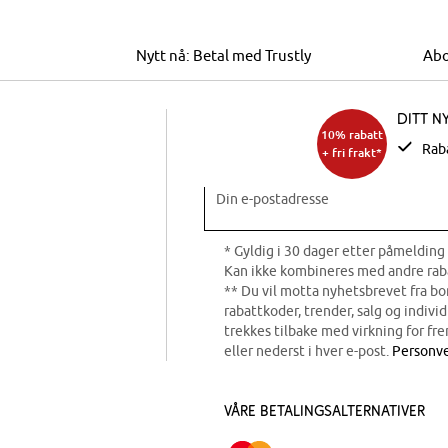
Nytt nå: Betal med Trustly
Abo
Ditt n
10% rabatt
Rab
+ fri frakt*
Din e-postadresse
* Gyldig i 30 dager etter påmelding 
Kan ikke kombineres med andre rab
** Du vil motta nyhetsbrevet fra b
rabattkoder, trender, salg og indivi
trekkes tilbake med virkning for fre
eller nederst i hver e-post.
Personve
Våre betalingsalternativer