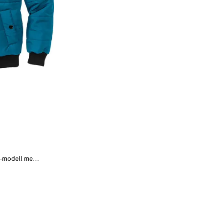
Vattert vinterjakke i bomberjakke-modell med hette