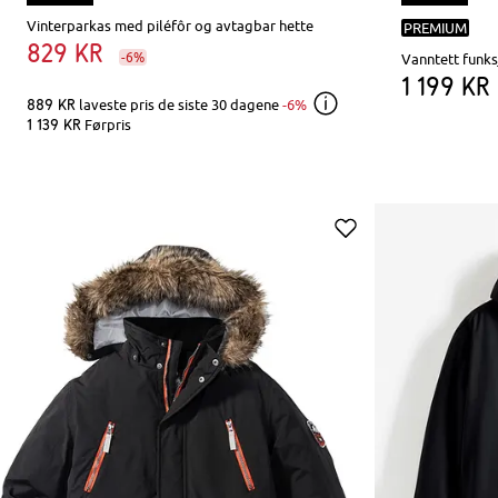
Vinterparkas med piléfôr og avtagbar hette
PREMIUM
829 kr
-6%
Vanntett funk
1 199 kr
889 kr
laveste pris de siste 30 dagene
-6%
1 139 kr
Førpris