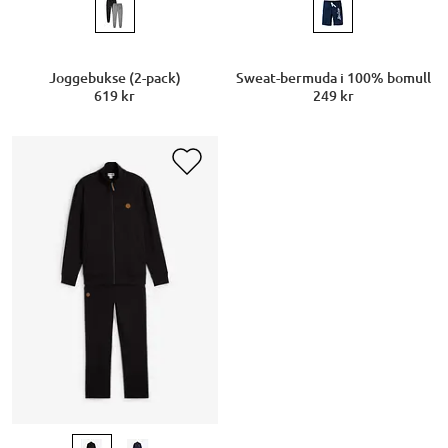
Joggebukse (2-pack)
Sweat-bermuda i 100% bomull
619 kr
249 kr