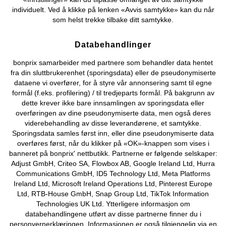
Du kan også finne oss på
individuelt. Ved å klikke på lenken «Avvis samtykke» kan du når
som helst trekke tilbake ditt samtykke.
Databehandlinger
Kjøpsvilkår
Personopplysninger
Cookie-innstillinger
bonprix samarbeider med partnere som behandler data hentet
fra din sluttbrukerenhet (sporingsdata) eller de pseudonymiserte
Om Oss
Angre kjøp
dataene vi overfører, for å styre vår annonsering samt til egne
formål (f.eks. profilering) / til tredjeparts formål. På bakgrunn av
©
2026 bonprix.
dette krever ikke bare innsamlingen av sporingsdata eller
overføringen av dine pseudonymiserte data, men også deres
viderebehandling av disse leverandørene, et samtykke.
Sporingsdata samles først inn, eller dine pseudonymiserte data
overføres først, når du klikker på «OK»-knappen som vises i
banneret på bonprix' nettbutikk. Partnerne er følgende selskaper:
Adjust GmbH, Criteo SA, Flowbox AB, Google Ireland Ltd, Hurra
Communications GmbH, ID5 Technology Ltd, Meta Platforms
Ireland Ltd, Microsoft Ireland Operations Ltd, Pinterest Europe
Ltd, RTB-House GmbH, Snap Group Ltd, TikTok Information
Technologies UK Ltd. Ytterligere informasjon om
databehandlingene utført av disse partnerne finner du i
personvernerklæringen
. Informasjonen er også tilgjengelig via en