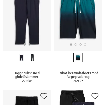
Joggebukse med
Trikot-bermudashorts med
glidelåslommer
fargegradering
279 kr
269 kr