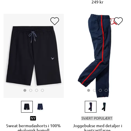
249 kr
NY
SVÆRT POPULÆRT
Sweat bermudashorts i 100%
Joggebukse med detaljer i
økologisk bomull
kontrastfarge