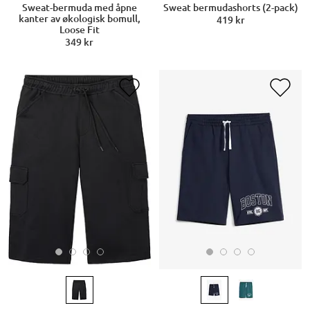
Sweat-bermuda med åpne
Sweat bermudashorts (2-pack)
kanter av økologisk bomull,
419 kr
Loose Fit
349 kr