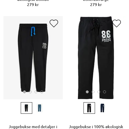
279 kr
279 kr
Joggebukse med detaljer i
Joggebukse i 100% økologisk