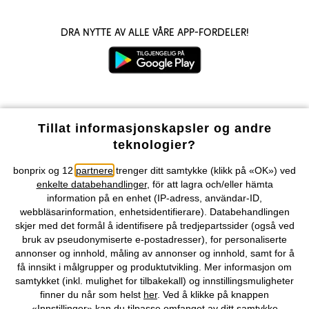
Dra nytte av alle våre app-fordeler!
Våre betalingsalternativer
Tillat informasjonskapsler og andre
teknologier?
Vår service
bonprix og 12
partnere
trenger ditt samtykke (klikk på «OK») ved
enkelte databehandlinger
, för att lagra och/eller hämta
Vårt tilbud
information på en enhet (IP-adress, användar-ID,
webbläsarinformation, enhetsidentifierare). Databehandlingen
skjer med det formål å identifisere på tredjepartssider (også ved
Selskapet
bruk av pseudonymiserte e-postadresser), for personaliserte
annonser og innhold, måling av annonser og innhold, samt for å
få innsikt i målgrupper og produktutvikling. Mer informasjon om
Topkategorier / Sesongvarer
samtykket (inkl. mulighet for tilbakekall) og innstillingsmuligheter
finner du når som helst
her
. Ved å klikke på knappen
«Innstillinger» kan du tilpasse omfanget av ditt samtykke