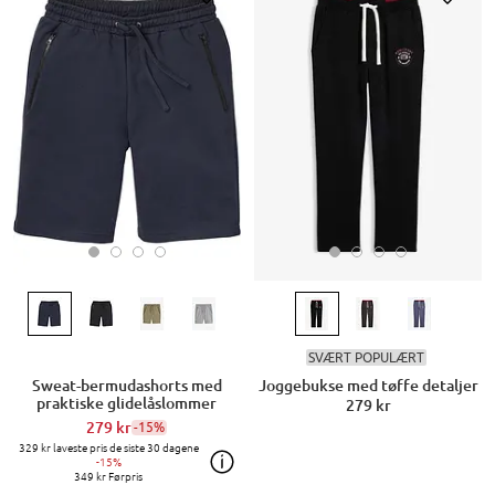
SVÆRT POPULÆRT
Sweat-bermudashorts med
Joggebukse med tøffe detaljer
praktiske glidelåslommer
279 kr
279 kr
-15%
329 kr
laveste pris de siste 30 dagene
-15%
349 kr
Førpris