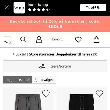
bonprix app
til appen
Back to school: Få 20% på barneklær. Kode:
SKOLE
Meny
<
|
Bukser
Store størrelser: Joggebukser til herre
(39)
Filtrere/sortere
Joggebukser
Fjern valget