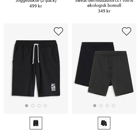
Joggebukse (2-pack)
Sweat-bermudashorts i 100%
økologisk bomull
499 kr
349 kr