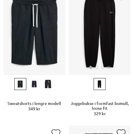
Joggebukse i formfast bomull,
Sweatshorts i lengre modell
loose fit
349 kr
329 kr