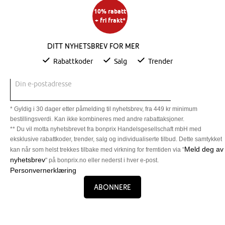
10% rabatt
+ fri frakt*
Ditt nyhetsbrev for mer
Rabattkoder
Salg
Trender
Din e-postadresse
* Gyldig i 30 dager etter påmelding til nyhetsbrev, fra 449 kr minimum
bestillingsverdi. Kan ikke kombineres med andre rabattaksjoner.
** Du vil motta nyhetsbrevet fra bonprix Handelsgesellschaft mbH med
eksklusive rabattkoder, trender, salg og individualiserte tilbud. Dette samtykket
Meld deg av
kan når som helst trekkes tilbake med virkning for fremtiden via "
nyhetsbrev
" på bonprix.no eller nederst i hver e-post.
Personvernerklæring
Abonnere