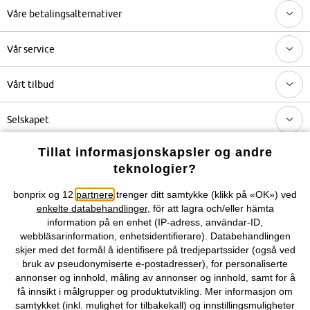
Våre betalingsalternativer
Vår service
Vårt tilbud
Selskapet
Tillat informasjonskapsler og andre
Topkategorier / Sesongvarer
teknologier?
bonprix og 12
partnere
trenger ditt samtykke (klikk på «OK») ved
Du kan også finne oss på
enkelte databehandlinger
, för att lagra och/eller hämta
information på en enhet (IP-adress, användar-ID,
webbläsarinformation, enhetsidentifierare). Databehandlingen
skjer med det formål å identifisere på tredjepartssider (også ved
bruk av pseudonymiserte e-postadresser), for personaliserte
Kjøpsvilkår
Personopplysninger
Cookie-innstillinger
annonser og innhold, måling av annonser og innhold, samt for å
få innsikt i målgrupper og produktutvikling. Mer informasjon om
Om Oss
Angre kjøp
samtykket (inkl. mulighet for tilbakekall) og innstillingsmuligheter