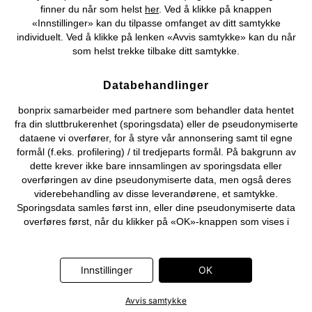
finner du når som helst
her
. Ved å klikke på knappen
©
2026 bonprix.
«Innstillinger» kan du tilpasse omfanget av ditt samtykke
individuelt. Ved å klikke på lenken «Avvis samtykke» kan du når
som helst trekke tilbake ditt samtykke.
Databehandlinger
bonprix samarbeider med partnere som behandler data hentet
fra din sluttbrukerenhet (sporingsdata) eller de pseudonymiserte
dataene vi overfører, for å styre vår annonsering samt til egne
formål (f.eks. profilering) / til tredjeparts formål. På bakgrunn av
dette krever ikke bare innsamlingen av sporingsdata eller
overføringen av dine pseudonymiserte data, men også deres
viderebehandling av disse leverandørene, et samtykke.
Sporingsdata samles først inn, eller dine pseudonymiserte data
overføres først, når du klikker på «OK»-knappen som vises i
banneret på bonprix' nettbutikk. Partnerne er følgende selskaper:
Adjust GmbH, Criteo SA, Flowbox AB, Google Ireland Ltd, Hurra
Communications GmbH, ID5 Technology Ltd, Meta Platforms
Innstillinger
OK
Ireland Ltd, Microsoft Ireland Operations Ltd, Pinterest Europe
Ltd, RTB-House GmbH, Snap Group Ltd, TikTok Information
Avvis samtykke
Technologies UK Ltd. Ytterligere informasjon om