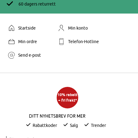
60 dagers returrett
Startside
Min konto
Min ordre
Telefon-Hotline
Send e-post
10% rabatt
+ fri frakt*
Ditt nyhetsbrev for mer
Rabattkoder
Salg
Trender