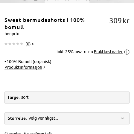
309
kr
Sweat bermudashorts i 100%
bomull
bonprix
(
0
) >
Trykk for å
inkl. 25% mva. uten
Fraktkostnader
forstørre
100% Bomull (organisk)
Produktinformasjon
Farge:
sort
Størrelse:
Velg vennligst...
Størrelse- & passform info