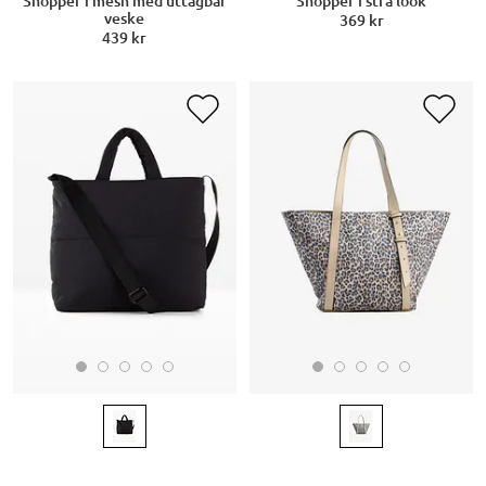
Shopper i mesh med uttagbar
Shopper i strå look
veske
369 kr
439 kr