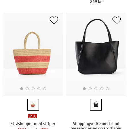
269 kr
SALG
Stråshopper med striper
Shoppingveske med rund
passepoilering og stort rom