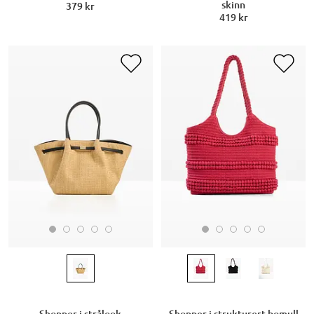
skinn
379 kr
419 kr