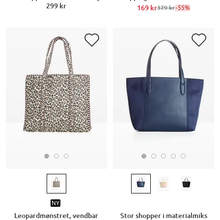
299 kr
169 kr
-55%
379 kr
NY
Leopardmønstret, vendbar
Stor shopper i materialmiks