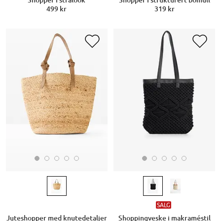
Shopper i strålook
Shopper i strukturert bomull
499 kr
319 kr
SALG
Juteshopper med knutedetaljer
Shoppingveske i makraméstil