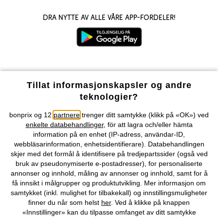
Dra nytte av alle våre app-fordeler!
Våre betalingsalternativer
Tillat informasjonskapsler og andre
teknologier?
Vår service
bonprix og 12
partnere
trenger ditt samtykke (klikk på «OK») ved
enkelte databehandlinger
, för att lagra och/eller hämta
Vårt tilbud
information på en enhet (IP-adress, användar-ID,
webbläsarinformation, enhetsidentifierare). Databehandlingen
skjer med det formål å identifisere på tredjepartssider (også ved
Selskapet
bruk av pseudonymiserte e-postadresser), for personaliserte
annonser og innhold, måling av annonser og innhold, samt for å
Topkategorier / Sesongvarer
få innsikt i målgrupper og produktutvikling. Mer informasjon om
samtykket (inkl. mulighet for tilbakekall) og innstillingsmuligheter
finner du når som helst
her
. Ved å klikke på knappen
«Innstillinger» kan du tilpasse omfanget av ditt samtykke
Du kan også finne oss på