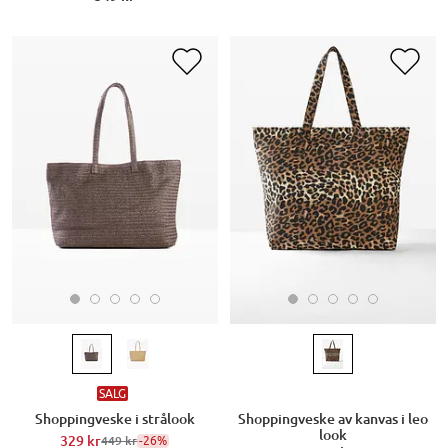
SALG
Shoppingveske i strålook
Shoppingveske av kanvas i leo
look
329 kr
-26%
449 kr