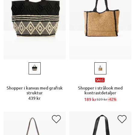
SALG
Shopper i kanvas med grafisk
Shopper i strålook med
struktur
kontrastdetaljer
439 kr
189 kr
-42%
329 kr