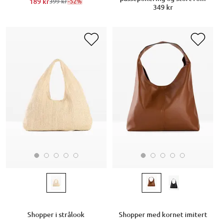
189 kr
-52%
399 kr
349 kr
Shopper i strålook
Shopper med kornet imitert