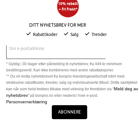
10% rabatt
+ fri frakt*
Ditt nyhetsbrev for mer
Rabattkoder
Salg
Trender
Din e-postadresse
* Gyldig i 30 dager etter påmelding til nyhetsbrev, fra 449 kr minimum
bestillingsverdi. Kan ikke kombineres med andre rabattaksjoner.
** Du vil motta nyhetsbrevet fra bonprix Handelsgesellschaft mbH med
eksklusive rabattkoder, trender, salg og individualiserte tilbud. Dette samtykket
Meld deg av
kan når som helst trekkes tilbake med virkning for fremtiden via "
nyhetsbrev
" på bonprix.no eller nederst i hver e-post.
Personvernerklæring
Abonnere