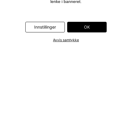
lenke i banneret.
Innstillinger
OK
Avvis samtykke