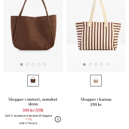
Shopper i imitert, semsket
Shopper i kanvas
skinn
299 kr
399 kr
-11%
449 kr
laveste pris de siste 30 dagene
-11%
449 kr
Førpris