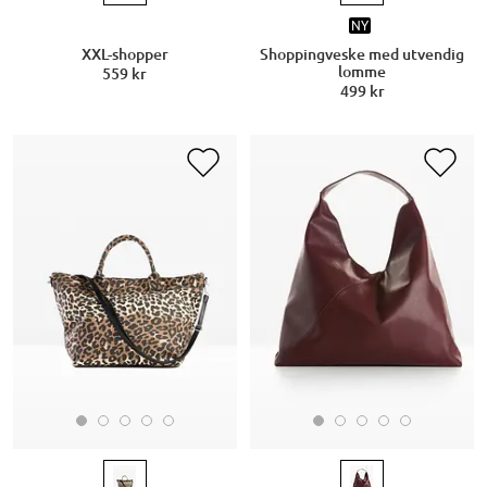
NY
XXL-shopper
Shoppingveske med utvendig
lomme
559 kr
499 kr