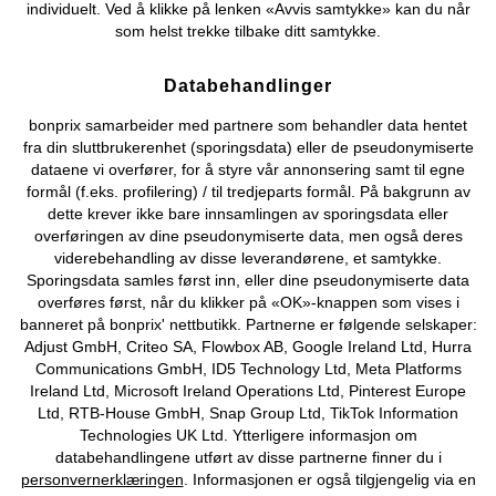
individuelt. Ved å klikke på lenken «Avvis samtykke» kan du når
som helst trekke tilbake ditt samtykke.
Databehandlinger
Kjøpsvilkår
Personopplysninger
Cookie-innstillinger
bonprix samarbeider med partnere som behandler data hentet
fra din sluttbrukerenhet (sporingsdata) eller de pseudonymiserte
Om Oss
Angre kjøp
dataene vi overfører, for å styre vår annonsering samt til egne
formål (f.eks. profilering) / til tredjeparts formål. På bakgrunn av
©
2026 bonprix.
dette krever ikke bare innsamlingen av sporingsdata eller
overføringen av dine pseudonymiserte data, men også deres
viderebehandling av disse leverandørene, et samtykke.
Sporingsdata samles først inn, eller dine pseudonymiserte data
overføres først, når du klikker på «OK»-knappen som vises i
banneret på bonprix' nettbutikk. Partnerne er følgende selskaper:
Adjust GmbH, Criteo SA, Flowbox AB, Google Ireland Ltd, Hurra
Communications GmbH, ID5 Technology Ltd, Meta Platforms
Ireland Ltd, Microsoft Ireland Operations Ltd, Pinterest Europe
Ltd, RTB-House GmbH, Snap Group Ltd, TikTok Information
Technologies UK Ltd. Ytterligere informasjon om
databehandlingene utført av disse partnerne finner du i
personvernerklæringen
. Informasjonen er også tilgjengelig via en