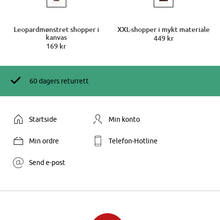
Leopardmønstret shopper i
XXL-shopper i mykt materiale
kanvas
449 kr
169 kr
60 dagers returrett
Startside
Min konto
Min ordre
Telefon-Hotline
Send e-post