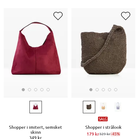
SALG
Shopper i imitert, semsket
Shopper i strålook
skinn
179 kr
-45%
329 kr
349 kr