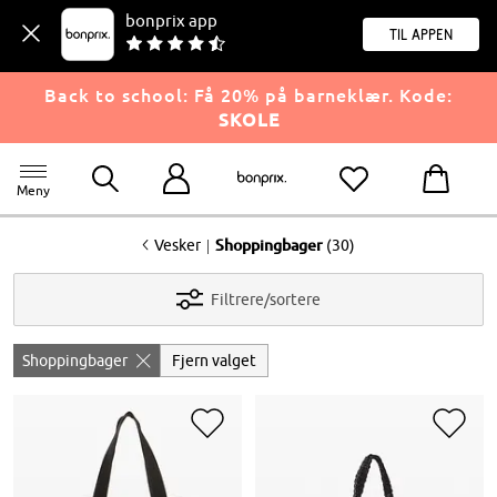
bonprix app
til appen
Back to school: Få 20% på barneklær. Kode:
SKOLE
Meny
<
|
Vesker
Shoppingbager
(30)
Filtrere/sortere
Shoppingbager
Fjern valget