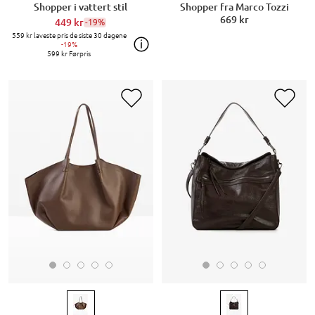
Shopper i vattert stil
Shopper fra Marco Tozzi
669 kr
449 kr
-19%
559 kr
laveste pris de siste 30 dagene
-19%
599 kr
Førpris