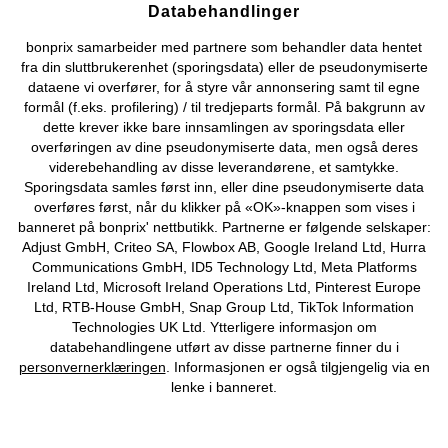
Databehandlinger
Kjøpsvilkår
Personopplysninger
Cookie-innstillinger
bonprix samarbeider med partnere som behandler data hentet
fra din sluttbrukerenhet (sporingsdata) eller de pseudonymiserte
Om Oss
Angre kjøp
dataene vi overfører, for å styre vår annonsering samt til egne
formål (f.eks. profilering) / til tredjeparts formål. På bakgrunn av
©
2026 bonprix.
dette krever ikke bare innsamlingen av sporingsdata eller
overføringen av dine pseudonymiserte data, men også deres
viderebehandling av disse leverandørene, et samtykke.
Sporingsdata samles først inn, eller dine pseudonymiserte data
overføres først, når du klikker på «OK»-knappen som vises i
banneret på bonprix' nettbutikk. Partnerne er følgende selskaper:
Adjust GmbH, Criteo SA, Flowbox AB, Google Ireland Ltd, Hurra
Communications GmbH, ID5 Technology Ltd, Meta Platforms
Ireland Ltd, Microsoft Ireland Operations Ltd, Pinterest Europe
Ltd, RTB-House GmbH, Snap Group Ltd, TikTok Information
Technologies UK Ltd. Ytterligere informasjon om
databehandlingene utført av disse partnerne finner du i
personvernerklæringen
. Informasjonen er også tilgjengelig via en
lenke i banneret.