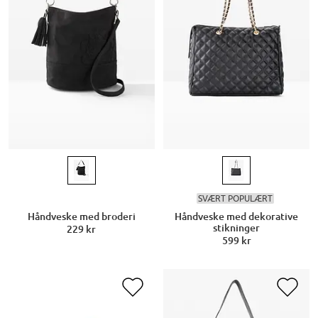
SVÆRT POPULÆRT
Håndveske med broderi
Håndveske med dekorative
stikninger
229 kr
599 kr