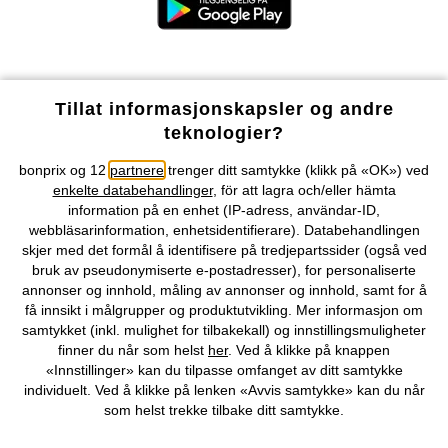
Våre betalingsalternativer
Tillat informasjonskapsler og andre
teknologier?
Vår service
bonprix og 12
partnere
trenger ditt samtykke (klikk på «OK») ved
enkelte databehandlinger
, för att lagra och/eller hämta
Vårt tilbud
information på en enhet (IP-adress, användar-ID,
webbläsarinformation, enhetsidentifierare). Databehandlingen
skjer med det formål å identifisere på tredjepartssider (også ved
Selskapet
bruk av pseudonymiserte e-postadresser), for personaliserte
annonser og innhold, måling av annonser og innhold, samt for å
Topkategorier / Sesongvarer
få innsikt i målgrupper og produktutvikling. Mer informasjon om
samtykket (inkl. mulighet for tilbakekall) og innstillingsmuligheter
finner du når som helst
her
. Ved å klikke på knappen
«Innstillinger» kan du tilpasse omfanget av ditt samtykke
Du kan også finne oss på
individuelt. Ved å klikke på lenken «Avvis samtykke» kan du når
som helst trekke tilbake ditt samtykke.