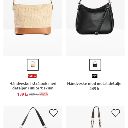
SALG
NY
Håndveske i strålook med
Håndveske med metalldetaljer
detaljer i imitert skinn
449 kr
189 kr
-42%
329 kr