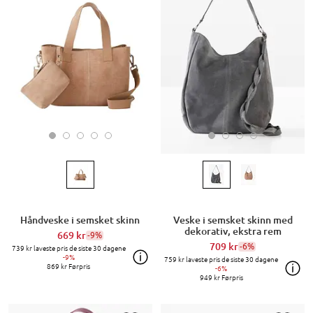
Håndveske i semsket skinn
Veske i semsket skinn med
dekorativ, ekstra rem
669 kr
-9%
709 kr
-6%
739 kr
laveste pris de siste 30 dagene
-9%
759 kr
laveste pris de siste 30 dagene
869 kr
Førpris
-6%
949 kr
Førpris