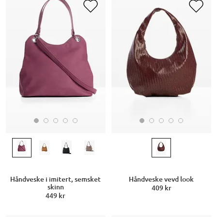
Håndveske i imitert, semsket
Håndveske vevd look
skinn
409 kr
449 kr