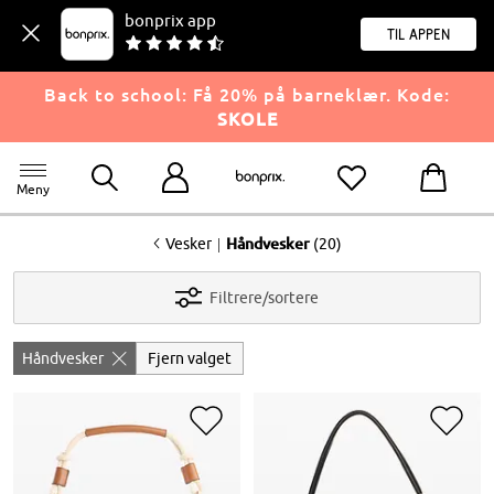
bonprix app
til appen
Back to school: Få 20% på barneklær. Kode:
SKOLE
Meny
<
|
Vesker
Håndvesker
(20)
Filtrere/sortere
Håndvesker
Fjern valget