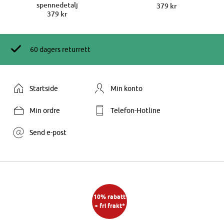
spennedetalj
379 kr
379 kr
60 dagers returrett
Startside
Min konto
Min ordre
Telefon-Hotline
Send e-post
10% rabatt
+ fri frakt*