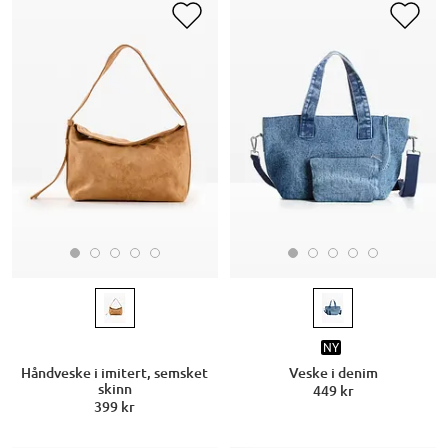
NY
Håndveske i imitert, semsket
Veske i denim
skinn
449 kr
399 kr