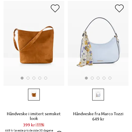
Håndveske i imitert semsket
Håndveske fra Marco Tozzi
look
649 kr
399 kr
-11%
449 kr
laveste pris de siste 30 dagene