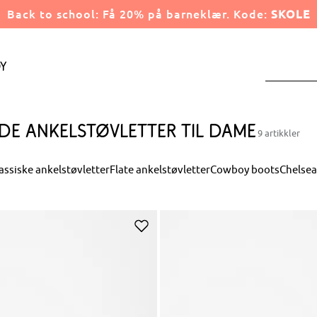
Back to school: Få 20% på barneklær. Kode:
SKOLE
y
de ankelstøvletter til dame
9 artikkler
assiske ankelstøvletter
Flate ankelstøvletter
Cowboy boots
Chelsea