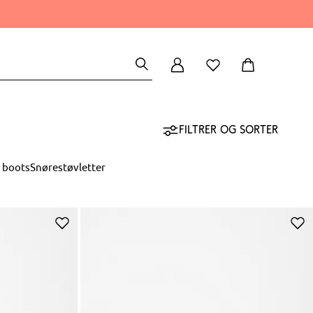
Filtrer og sorter
 boots
Snørestøvletter