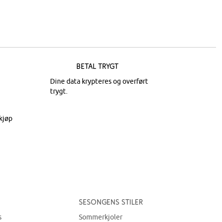
Betal trygt
Dine data krypteres og overført
trygt.
kjøp
Sesongens stiler
s
Sommerkjoler