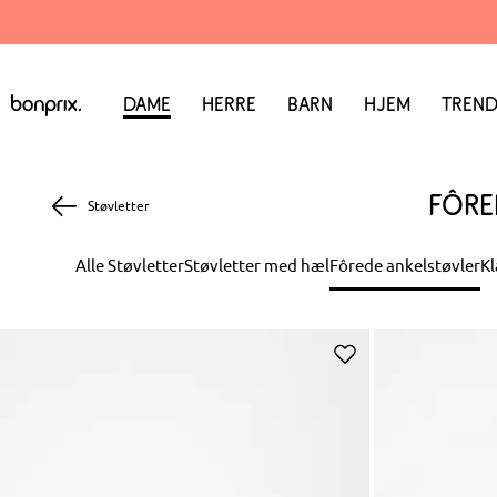
Dame
Herre
Barn
Hjem
Trend
Fôre
Støvletter
Alle Støvletter
Støvletter med hæl
Fôrede ankelstøvler
Kl