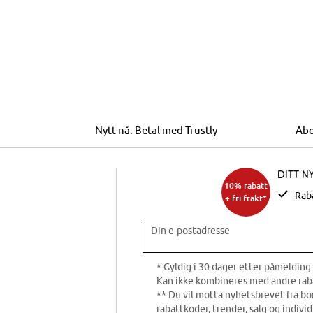
Nytt nå: Betal med Trustly
Abo
Ditt n
10% rabatt
Rab
+ fri frakt*
Din e-postadresse
* Gyldig i 30 dager etter påmelding 
Kan ikke kombineres med andre rab
** Du vil motta nyhetsbrevet fra b
rabattkoder, trender, salg og indivi