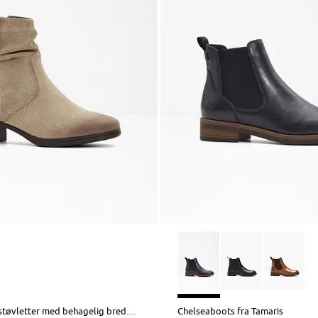
Cowboy-ankelstøvletter med behagelig bredde fra Jana
Chelseaboots fra Tamaris