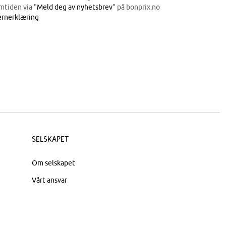
mtiden via "
Meld deg av nyhetsbrev
" på bonprix.no
rnerklæring
Selskapet
Om selskapet
Vårt ansvar