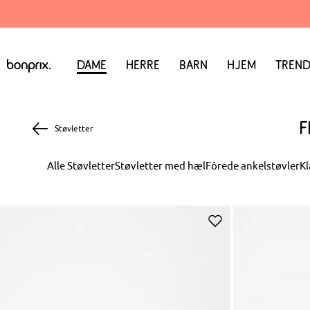
Dame
Herre
Barn
Hjem
Trend
F
Støvletter
Alle Støvletter
Støvletter med hæl
Fôrede ankelstøvler
Kl