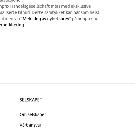
attaksjoner.
onprix Handelsgesellschaft mbH med eksklusive
dualiserte tilbud. Dette samtykket kan når som helst
mtiden via "
Meld deg av nyhetsbrev
" på bonprix.no
rnerklæring
Selskapet
Om selskapet
Vårt ansvar