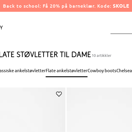
Back to school: Få 20% på barneklær. Kode:
SKOLE
y
late støvletter til dame
10 artikkler
assiske ankelstøvletter
Flate ankelstøvletter
Cowboy boots
Chelsea