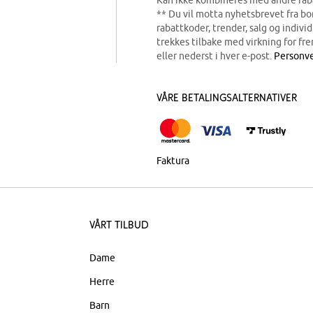
Kan ikke kombineres med andre rab
** Du vil motta nyhetsbrevet fra b
rabattkoder, trender, salg og indivi
trekkes tilbake med virkning for fre
eller nederst i hver e-post.
Personve
Våre betalingsalternativer
Faktura
Vårt tilbud
Dame
Herre
Barn