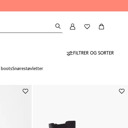
Filtrer og sorter
 boots
Snørestøvletter