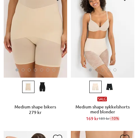
SALG
Medium shape bikers
Medium shape sykkelshorts
med blonder
279 kr
169 kr
-10%
189 kr