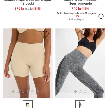
(2-pack)
figurformende
129 kr
-31%
309 kr
-11%
189 kr
349 kr
laveste pris de siste 30 dagene
-11%
349 kr
Førpris