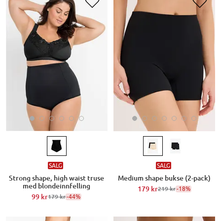
SALG
SALG
Strong shape, high waist truse
Medium shape bukse (2-pack)
med blondeinnfelling
179 kr
-18%
219 kr
99 kr
-44%
179 kr