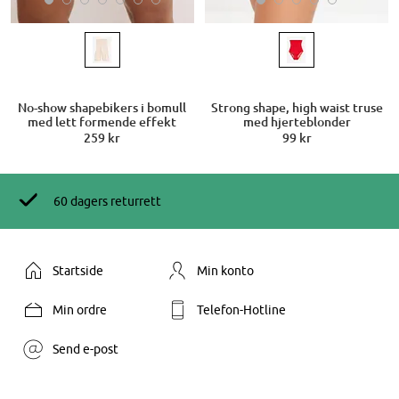
No-show shapebikers i bomull
Strong shape, high waist truse
med lett formende effekt
med hjerteblonder
259 kr
99 kr
60 dagers returrett
Startside
Min konto
Min ordre
Telefon-Hotline
Send e-post