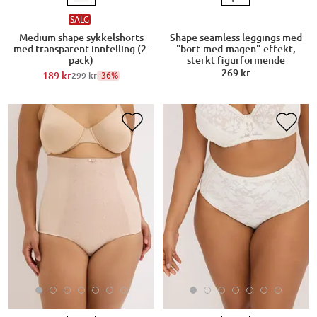
SALG
Medium shape sykkelshorts
Shape seamless leggings med
med transparent innfelling (2-
"bort-med-magen"-effekt,
pack)
sterkt figurformende
269 kr
189 kr
-36%
299 kr