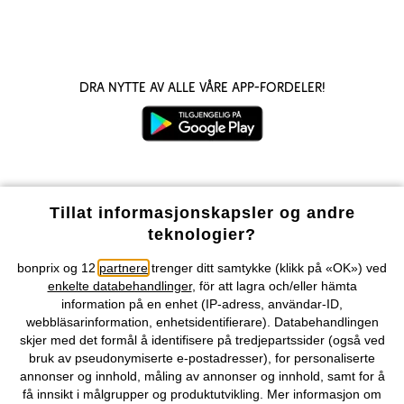
Dra nytte av alle våre app-fordeler!
Våre betalingsalternativer
Tillat informasjonskapsler og andre
teknologier?
Vår service
bonprix og 12
partnere
trenger ditt samtykke (klikk på «OK») ved
enkelte databehandlinger
, för att lagra och/eller hämta
Vårt tilbud
information på en enhet (IP-adress, användar-ID,
webbläsarinformation, enhetsidentifierare). Databehandlingen
skjer med det formål å identifisere på tredjepartssider (også ved
Selskapet
bruk av pseudonymiserte e-postadresser), for personaliserte
annonser og innhold, måling av annonser og innhold, samt for å
Topkategorier / Sesongvarer
få innsikt i målgrupper og produktutvikling. Mer informasjon om