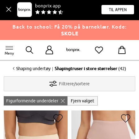
bonprix app
til appen
Back to school: Få 20% på barneklær. Kode:
SKOLE
Meny
<
|
Shaping undertøy
Shapingtruser i store størrelser
(42)
Filtrere/sortere
Figurformende underdeler
Fjern valget