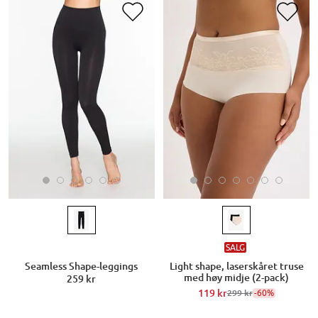
SALG
Seamless Shape-leggings
Light shape, laserskåret truse
med høy midje (2-pack)
259 kr
119 kr
-60%
299 kr