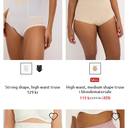
SALG
Strong shape, high waist truse
High waist, medium shape truse
i blondemateriale
129 kr
119 kr
-45%
219 kr