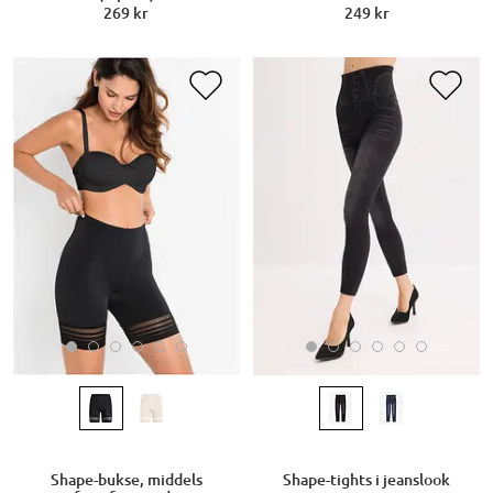
269 kr
249 kr
Shape-bukse, middels
Shape-tights i jeanslook