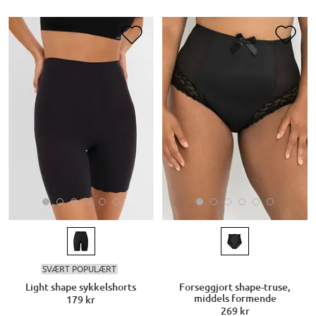
SVÆRT POPULÆRT
Light shape sykkelshorts
Forseggjort shape-truse,
middels formende
179 kr
269 kr