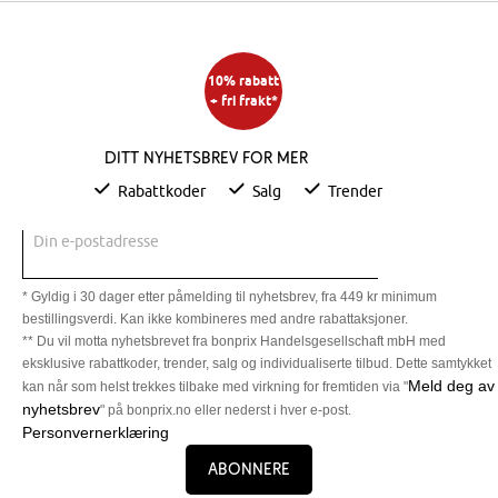
10% rabatt
+ fri frakt*
Ditt nyhetsbrev for mer
Rabattkoder
Salg
Trender
Din e-postadresse
* Gyldig i 30 dager etter påmelding til nyhetsbrev, fra 449 kr minimum
bestillingsverdi. Kan ikke kombineres med andre rabattaksjoner.
** Du vil motta nyhetsbrevet fra bonprix Handelsgesellschaft mbH med
eksklusive rabattkoder, trender, salg og individualiserte tilbud. Dette samtykket
Meld deg av
kan når som helst trekkes tilbake med virkning for fremtiden via "
nyhetsbrev
" på bonprix.no eller nederst i hver e-post.
Personvernerklæring
Abonnere