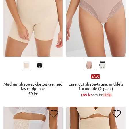
SALG
Medium shape sykkelbukse med
Lasercut shape-truse, middels
lav midje bak
formende (2-pack)
59 kr
189 kr
-17%
229 kr