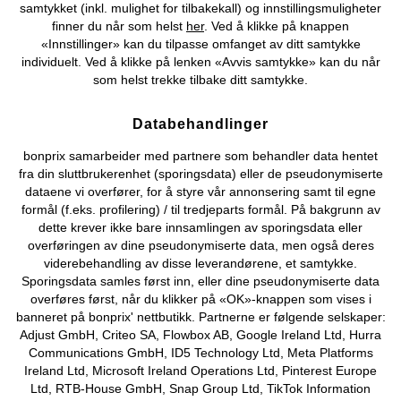
samtykket (inkl. mulighet for tilbakekall) og innstillingsmuligheter
finner du når som helst
her
. Ved å klikke på knappen
«Innstillinger» kan du tilpasse omfanget av ditt samtykke
Du kan også finne oss på
individuelt. Ved å klikke på lenken «Avvis samtykke» kan du når
som helst trekke tilbake ditt samtykke.
Databehandlinger
Kjøpsvilkår
Personopplysninger
Cookie-innstillinger
bonprix samarbeider med partnere som behandler data hentet
fra din sluttbrukerenhet (sporingsdata) eller de pseudonymiserte
Om Oss
Angre kjøp
dataene vi overfører, for å styre vår annonsering samt til egne
formål (f.eks. profilering) / til tredjeparts formål. På bakgrunn av
©
2026 bonprix.
dette krever ikke bare innsamlingen av sporingsdata eller
overføringen av dine pseudonymiserte data, men også deres
viderebehandling av disse leverandørene, et samtykke.
Sporingsdata samles først inn, eller dine pseudonymiserte data
overføres først, når du klikker på «OK»-knappen som vises i
banneret på bonprix' nettbutikk. Partnerne er følgende selskaper:
Adjust GmbH, Criteo SA, Flowbox AB, Google Ireland Ltd, Hurra
Communications GmbH, ID5 Technology Ltd, Meta Platforms
Ireland Ltd, Microsoft Ireland Operations Ltd, Pinterest Europe
Ltd, RTB-House GmbH, Snap Group Ltd, TikTok Information