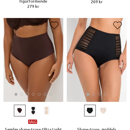
figurformende
269 kr
279 kr
SALG
Sømløs shape-truse Ultra Light
Shape-truse, middels