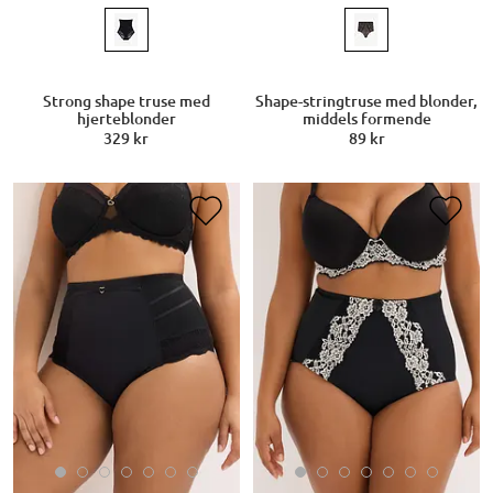
Strong shape truse med
Shape-stringtruse med blonder,
hjerteblonder
middels formende
329 kr
89 kr