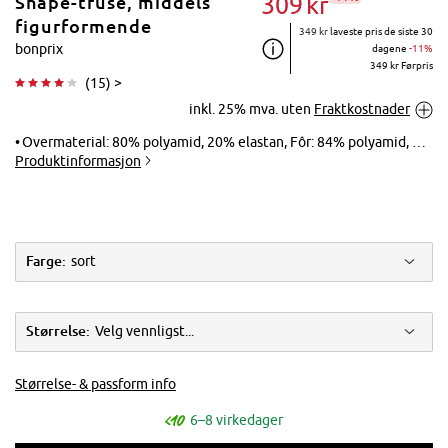
309
kr
Shape-truse, middels
figurformende
349 kr
laveste pris de siste 30
bonprix
dagene
-11%
349 kr Førpris
(
15
) >
Trykk for å
inkl. 25% mva. uten
Fraktkostnader
forstørre
Overmaterial: 80% polyamid, 20% elastan, Fôr: 84% polyamid, 16% elastan, Nettfôring: 73% polyamid, 27% elastan
Produktinformasjon
Farge:
sort
Størrelse:
Velg vennligst...
Størrelse- & passform info
6–8 virkedager