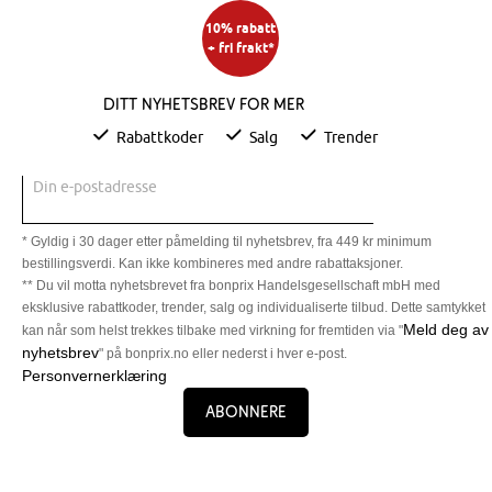
10% rabatt
+ fri frakt*
Ditt nyhetsbrev for mer
Rabattkoder
Salg
Trender
Din e-postadresse
* Gyldig i 30 dager etter påmelding til nyhetsbrev, fra 449 kr minimum
bestillingsverdi. Kan ikke kombineres med andre rabattaksjoner.
** Du vil motta nyhetsbrevet fra bonprix Handelsgesellschaft mbH med
eksklusive rabattkoder, trender, salg og individualiserte tilbud. Dette samtykket
Meld deg av
kan når som helst trekkes tilbake med virkning for fremtiden via "
nyhetsbrev
" på bonprix.no eller nederst i hver e-post.
Personvernerklæring
Abonnere