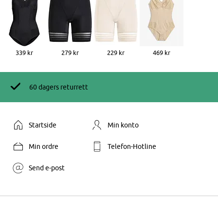
339 kr
279 kr
229 kr
469 kr
60 dagers returrett
Startside
Min konto
Min ordre
Telefon-Hotline
Send e-post