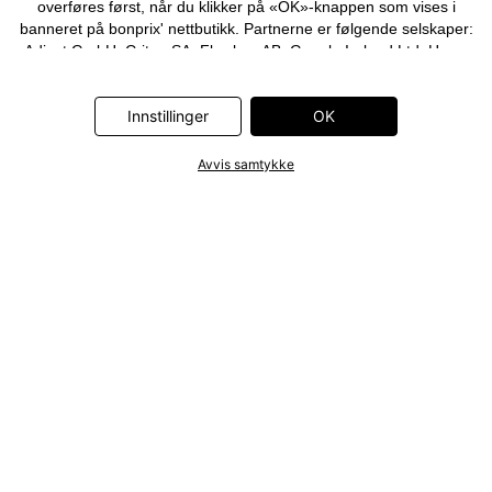
overføres først, når du klikker på «OK»-knappen som vises i
banneret på bonprix' nettbutikk. Partnerne er følgende selskaper:
Adjust GmbH, Criteo SA, Flowbox AB, Google Ireland Ltd, Hurra
Communications GmbH, ID5 Technology Ltd, Meta Platforms
Ireland Ltd, Microsoft Ireland Operations Ltd, Pinterest Europe
Innstillinger
OK
Ltd, RTB-House GmbH, Snap Group Ltd, TikTok Information
Technologies UK Ltd. Ytterligere informasjon om
databehandlingene utført av disse partnerne finner du i
Avvis samtykke
personvernerklæringen
. Informasjonen er også tilgjengelig via en
lenke i banneret.