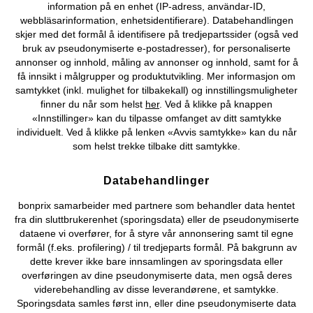
Du kan også finne oss på
information på en enhet (IP-adress, användar-ID,
webbläsarinformation, enhetsidentifierare). Databehandlingen
skjer med det formål å identifisere på tredjepartssider (også ved
bruk av pseudonymiserte e-postadresser), for personaliserte
annonser og innhold, måling av annonser og innhold, samt for å
Kjøpsvilkår
Personopplysninger
Cookie-innstillinger
få innsikt i målgrupper og produktutvikling. Mer informasjon om
samtykket (inkl. mulighet for tilbakekall) og innstillingsmuligheter
Om Oss
Angre kjøp
finner du når som helst
her
. Ved å klikke på knappen
«Innstillinger» kan du tilpasse omfanget av ditt samtykke
©
2026 bonprix.
individuelt. Ved å klikke på lenken «Avvis samtykke» kan du når
som helst trekke tilbake ditt samtykke.
Databehandlinger
bonprix samarbeider med partnere som behandler data hentet
fra din sluttbrukerenhet (sporingsdata) eller de pseudonymiserte
dataene vi overfører, for å styre vår annonsering samt til egne
formål (f.eks. profilering) / til tredjeparts formål. På bakgrunn av
dette krever ikke bare innsamlingen av sporingsdata eller
overføringen av dine pseudonymiserte data, men også deres
viderebehandling av disse leverandørene, et samtykke.
Sporingsdata samles først inn, eller dine pseudonymiserte data