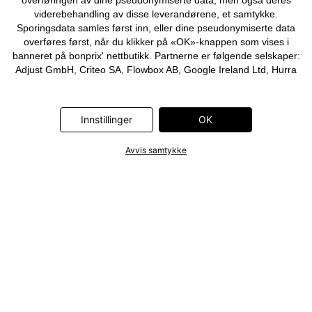
overføringen av dine pseudonymiserte data, men også deres
viderebehandling av disse leverandørene, et samtykke.
Sporingsdata samles først inn, eller dine pseudonymiserte data
overføres først, når du klikker på «OK»-knappen som vises i
banneret på bonprix' nettbutikk. Partnerne er følgende selskaper:
Adjust GmbH, Criteo SA, Flowbox AB, Google Ireland Ltd, Hurra
Communications GmbH, ID5 Technology Ltd, Meta Platforms
Ireland Ltd, Microsoft Ireland Operations Ltd, Pinterest Europe
Ltd, RTB-House GmbH, Snap Group Ltd, TikTok Information
Innstillinger
OK
Technologies UK Ltd. Ytterligere informasjon om
databehandlingene utført av disse partnerne finner du i
Avvis samtykke
personvernerklæringen
. Informasjonen er også tilgjengelig via en
lenke i banneret.