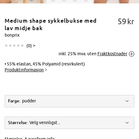
59
kr
Medium shape sykkelbukse med
lav midje bak
bonprix
(
0
) >
Trykk for å
inkl. 25% mva. uten
Fraktkostnader
forstørre
55% elastan, 45% Polyamid (resirkulert)
Produktinformasjon
Farge:
pudder
Størrelse:
Velg vennligst...
Størrelse- & passform info