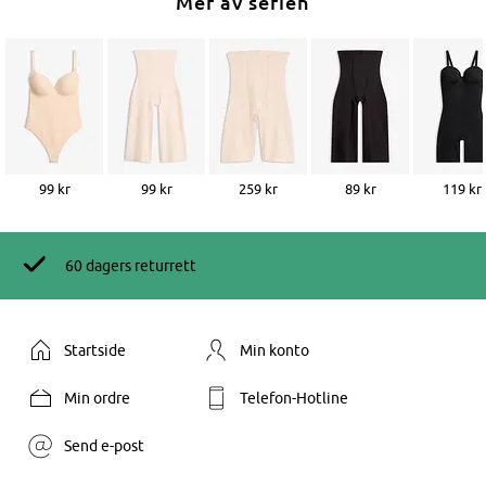
Mer av serien
99 kr
99 kr
259 kr
89 kr
119 kr
60 dagers returrett
Startside
Min konto
Min ordre
Telefon-Hotline
Send e-post