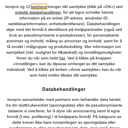
Topkategorier / Sesongvarer
bonprix og 12
partnere
trenger ditt samtykke (klikk på «OK») ved
enkelte databehandlinger
, för att lagra och/eller hämta
information på en enhet (IP-adress, användar-ID,
Du kan også finne oss på
webbläsarinformation, enhetsidentifierare). Databehandlingen
skjer med det formål å identifisere på tredjepartssider (også ved
bruk av pseudonymiserte e-postadresser), for personaliserte
annonser og innhold, måling av annonser og innhold, samt for å
få innsikt i målgrupper og produktutvikling. Mer informasjon om
Kjøpsvilkår
Personopplysninger
Cookie-innstillinger
samtykket (inkl. mulighet for tilbakekall) og innstillingsmuligheter
finner du når som helst
her
. Ved å klikke på knappen
Om Oss
Angre kjøp
«Innstillinger» kan du tilpasse omfanget av ditt samtykke
individuelt. Ved å klikke på lenken «Avvis samtykke» kan du når
©
2026 bonprix.
som helst trekke tilbake ditt samtykke.
Databehandlinger
bonprix samarbeider med partnere som behandler data hentet
fra din sluttbrukerenhet (sporingsdata) eller de pseudonymiserte
dataene vi overfører, for å styre vår annonsering samt til egne
formål (f.eks. profilering) / til tredjeparts formål. På bakgrunn av
dette krever ikke bare innsamlingen av sporingsdata eller