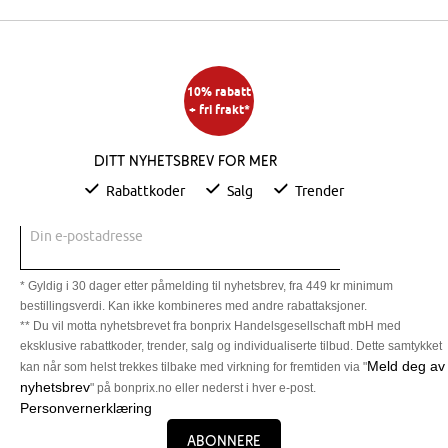
10% rabatt
+ fri frakt*
Ditt nyhetsbrev for mer
Rabattkoder
Salg
Trender
Din e-postadresse
* Gyldig i 30 dager etter påmelding til nyhetsbrev, fra 449 kr minimum
bestillingsverdi. Kan ikke kombineres med andre rabattaksjoner.
** Du vil motta nyhetsbrevet fra bonprix Handelsgesellschaft mbH med
eksklusive rabattkoder, trender, salg og individualiserte tilbud. Dette samtykket
Meld deg av
kan når som helst trekkes tilbake med virkning for fremtiden via "
nyhetsbrev
" på bonprix.no eller nederst i hver e-post.
Personvernerklæring
Abonnere