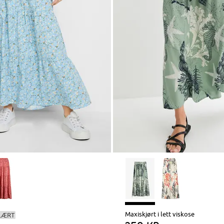
Maxiskjørt i lett viskose
LÆRT