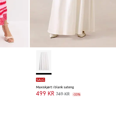
l
SALG
Maxiskjørt i blank sateng
499 kr
749 kr
-33%