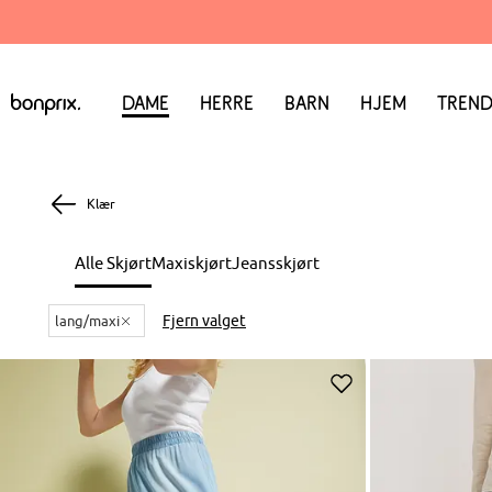
Dame
Herre
Barn
Hjem
Trend
Klær
Alle Skjørt
Maxiskjørt
Jeansskjørt
lang/maxi
Fjern valget