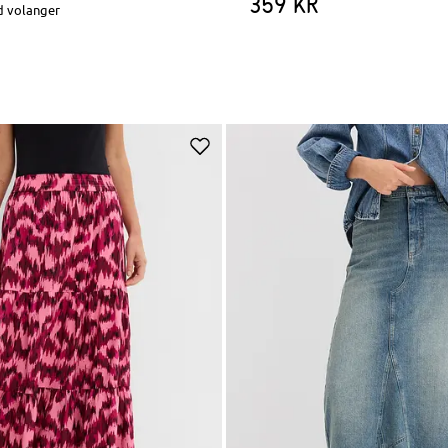
359 kr
d volanger