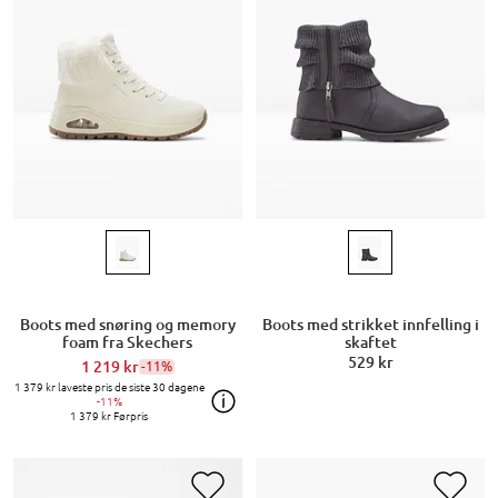
Boots med snøring og memory
Boots med strikket innfelling i
foam fra Skechers
skaftet
529 kr
1 219 kr
-11%
1 379 kr
laveste pris de siste 30 dagene
-11%
1 379 kr
Førpris