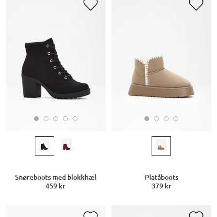
Snøreboots med blokkhæl
Platåboots
459 kr
379 kr