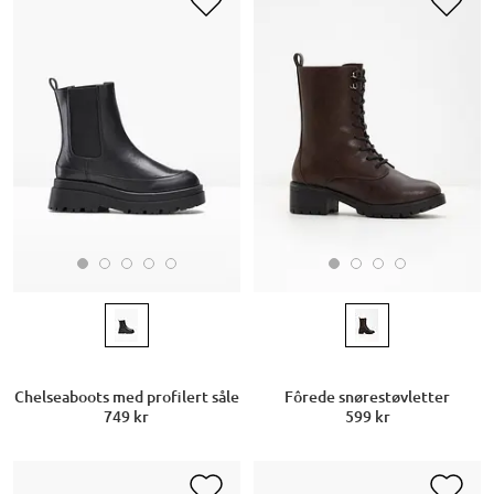
Chelseaboots med profilert såle
Fôrede snørestøvletter
749 kr
599 kr