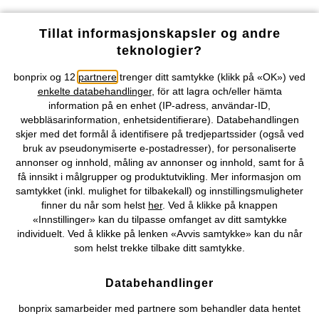
Våre betalingsalternativer
Tillat informasjonskapsler og andre
teknologier?
Vår service
bonprix og 12
partnere
trenger ditt samtykke (klikk på «OK») ved
enkelte databehandlinger
, för att lagra och/eller hämta
Vårt tilbud
information på en enhet (IP-adress, användar-ID,
webbläsarinformation, enhetsidentifierare). Databehandlingen
skjer med det formål å identifisere på tredjepartssider (også ved
Selskapet
bruk av pseudonymiserte e-postadresser), for personaliserte
annonser og innhold, måling av annonser og innhold, samt for å
få innsikt i målgrupper og produktutvikling. Mer informasjon om
Topkategorier / Sesongvarer
samtykket (inkl. mulighet for tilbakekall) og innstillingsmuligheter
finner du når som helst
her
. Ved å klikke på knappen
«Innstillinger» kan du tilpasse omfanget av ditt samtykke
Du kan også finne oss på
individuelt. Ved å klikke på lenken «Avvis samtykke» kan du når
som helst trekke tilbake ditt samtykke.
Databehandlinger
Kjøpsvilkår
Personopplysninger
Cookie-innstillinger
bonprix samarbeider med partnere som behandler data hentet