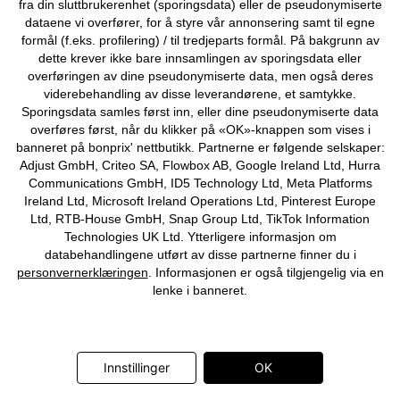
fra din sluttbrukerenhet (sporingsdata) eller de pseudonymiserte
Om Oss
Angre kjøp
dataene vi overfører, for å styre vår annonsering samt til egne
formål (f.eks. profilering) / til tredjeparts formål. På bakgrunn av
©
2026 bonprix.
dette krever ikke bare innsamlingen av sporingsdata eller
overføringen av dine pseudonymiserte data, men også deres
viderebehandling av disse leverandørene, et samtykke.
Sporingsdata samles først inn, eller dine pseudonymiserte data
overføres først, når du klikker på «OK»-knappen som vises i
banneret på bonprix' nettbutikk. Partnerne er følgende selskaper:
Adjust GmbH, Criteo SA, Flowbox AB, Google Ireland Ltd, Hurra
Communications GmbH, ID5 Technology Ltd, Meta Platforms
Ireland Ltd, Microsoft Ireland Operations Ltd, Pinterest Europe
Ltd, RTB-House GmbH, Snap Group Ltd, TikTok Information
Technologies UK Ltd. Ytterligere informasjon om
databehandlingene utført av disse partnerne finner du i
personvernerklæringen
. Informasjonen er også tilgjengelig via en
lenke i banneret.
Innstillinger
OK