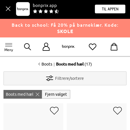
bonprix app
til appen
Back to school: Få 20% på barneklær. Kode:
SKOLE
Meny
<
|
Boots
Boots med hæl
(17)
Filtrere/sortere
Boots med hæl
Fjern valget