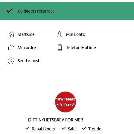
60 dagers returrett
Startside
Min konto
Min ordre
Telefon-Hotline
Send e-post
10% rabatt
+ fri frakt*
Ditt nyhetsbrev for mer
Rabattkoder
Salg
Trender