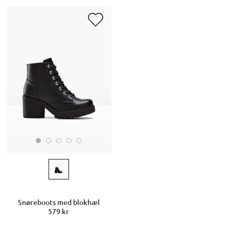
Snøreboots med blokhæl
579 kr