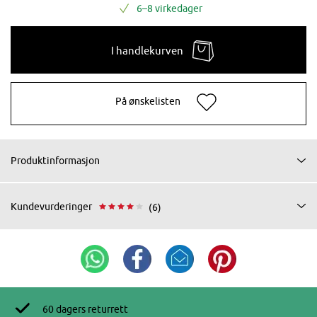
6–8 virkedager
I handlekurven
På ønskelisten
Produktinformasjon
Kundevurderinger
(6)
60 dagers returrett