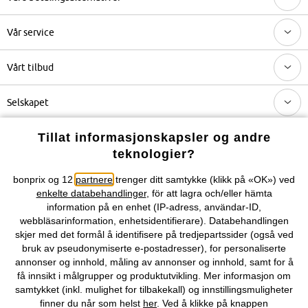
Vår service
Vårt tilbud
Selskapet
Tillat informasjonskapsler og andre
Topkategorier / Sesongvarer
teknologier?
bonprix og 12
partnere
trenger ditt samtykke (klikk på «OK») ved
Du kan også finne oss på
enkelte databehandlinger
, för att lagra och/eller hämta
information på en enhet (IP-adress, användar-ID,
webbläsarinformation, enhetsidentifierare). Databehandlingen
skjer med det formål å identifisere på tredjepartssider (også ved
bruk av pseudonymiserte e-postadresser), for personaliserte
Kjøpsvilkår
Personopplysninger
Cookie-innstillinger
annonser og innhold, måling av annonser og innhold, samt for å
få innsikt i målgrupper og produktutvikling. Mer informasjon om
Om Oss
Angre kjøp
samtykket (inkl. mulighet for tilbakekall) og innstillingsmuligheter
finner du når som helst
her
. Ved å klikke på knappen
©
2026 bonprix.