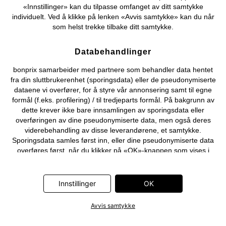
«Innstillinger» kan du tilpasse omfanget av ditt samtykke
individuelt. Ved å klikke på lenken «Avvis samtykke» kan du når
som helst trekke tilbake ditt samtykke.
Databehandlinger
bonprix samarbeider med partnere som behandler data hentet
fra din sluttbrukerenhet (sporingsdata) eller de pseudonymiserte
dataene vi overfører, for å styre vår annonsering samt til egne
formål (f.eks. profilering) / til tredjeparts formål. På bakgrunn av
dette krever ikke bare innsamlingen av sporingsdata eller
overføringen av dine pseudonymiserte data, men også deres
viderebehandling av disse leverandørene, et samtykke.
Sporingsdata samles først inn, eller dine pseudonymiserte data
overføres først, når du klikker på «OK»-knappen som vises i
banneret på bonprix' nettbutikk. Partnerne er følgende selskaper:
Adjust GmbH, Criteo SA, Flowbox AB, Google Ireland Ltd, Hurra
Communications GmbH, ID5 Technology Ltd, Meta Platforms
Innstillinger
OK
Ireland Ltd, Microsoft Ireland Operations Ltd, Pinterest Europe
Ltd, RTB-House GmbH, Snap Group Ltd, TikTok Information
Avvis samtykke
Technologies UK Ltd. Ytterligere informasjon om
databehandlingene utført av disse partnerne finner du i