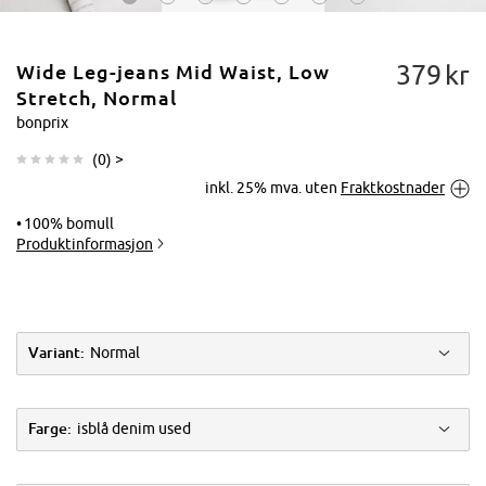
379
kr
Wide Leg-jeans Mid Waist, Low
Stretch, Normal
bonprix
(
0
) >
Trykk for å
inkl. 25% mva. uten
Fraktkostnader
forstørre
100% bomull
Produktinformasjon
Variant:
Normal
Farge:
isblå denim used