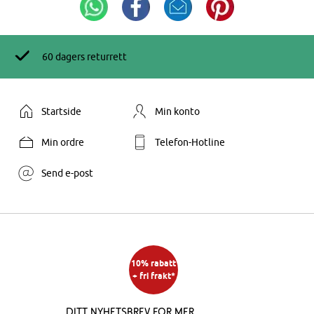
60 dagers returrett
Startside
Min konto
Min ordre
Telefon-Hotline
Send e-post
10% rabatt
+ fri frakt*
Ditt nyhetsbrev for mer