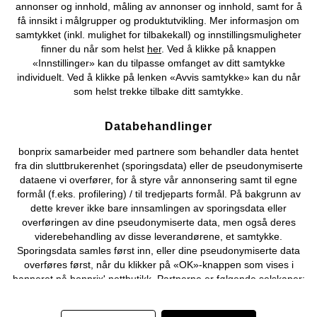
Kjøpsvilkår
Personopplysninger
Cookie-innstillinger
annonser og innhold, måling av annonser og innhold, samt for å
få innsikt i målgrupper og produktutvikling. Mer informasjon om
samtykket (inkl. mulighet for tilbakekall) og innstillingsmuligheter
Om Oss
Angre kjøp
finner du når som helst
her
. Ved å klikke på knappen
«Innstillinger» kan du tilpasse omfanget av ditt samtykke
©
2026 bonprix.
individuelt. Ved å klikke på lenken «Avvis samtykke» kan du når
som helst trekke tilbake ditt samtykke.
Databehandlinger
bonprix samarbeider med partnere som behandler data hentet
fra din sluttbrukerenhet (sporingsdata) eller de pseudonymiserte
dataene vi overfører, for å styre vår annonsering samt til egne
formål (f.eks. profilering) / til tredjeparts formål. På bakgrunn av
dette krever ikke bare innsamlingen av sporingsdata eller
overføringen av dine pseudonymiserte data, men også deres
viderebehandling av disse leverandørene, et samtykke.
Sporingsdata samles først inn, eller dine pseudonymiserte data
overføres først, når du klikker på «OK»-knappen som vises i
banneret på bonprix' nettbutikk. Partnerne er følgende selskaper:
Adjust GmbH, Criteo SA, Flowbox AB, Google Ireland Ltd, Hurra
Communications GmbH, ID5 Technology Ltd, Meta Platforms