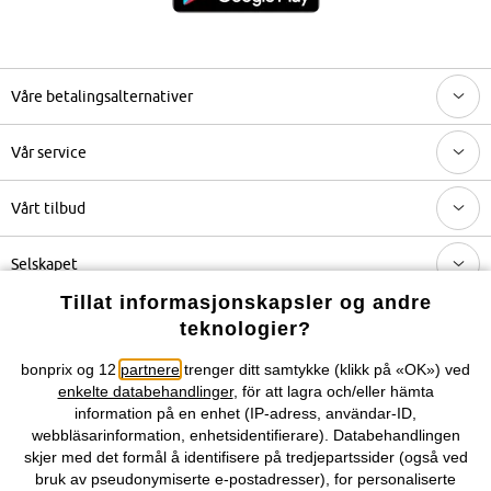
Våre betalingsalternativer
Vår service
Vårt tilbud
Selskapet
Tillat informasjonskapsler og andre
Topkategorier / Sesongvarer
teknologier?
bonprix og 12
partnere
trenger ditt samtykke (klikk på «OK») ved
Du kan også finne oss på
enkelte databehandlinger
, för att lagra och/eller hämta
information på en enhet (IP-adress, användar-ID,
webbläsarinformation, enhetsidentifierare). Databehandlingen
skjer med det formål å identifisere på tredjepartssider (også ved
bruk av pseudonymiserte e-postadresser), for personaliserte