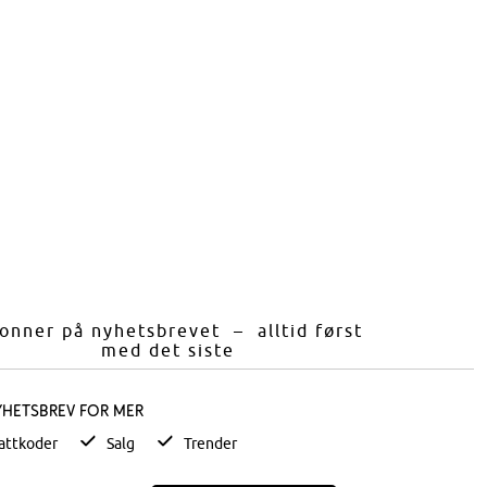
onner på nyhetsbrevet – alltid først
med det siste
yhetsbrev for mer
attkoder
Salg
Trender