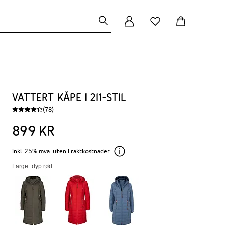
Vattert kåpe i 2i1-stil
(78)
899
kr
inkl. 25% mva. uten
Fraktkostnader
Farge: dyp rød