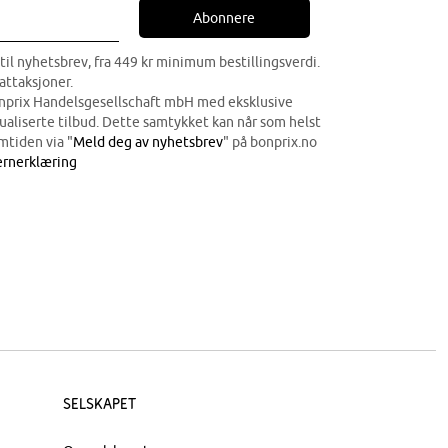
Abonnere
til nyhetsbrev, fra 449 kr minimum bestillingsverdi.
attaksjoner.
onprix Handelsgesellschaft mbH med eksklusive
dualiserte tilbud. Dette samtykket kan når som helst
mtiden via "
Meld deg av nyhetsbrev
" på bonprix.no
rnerklæring
Selskapet