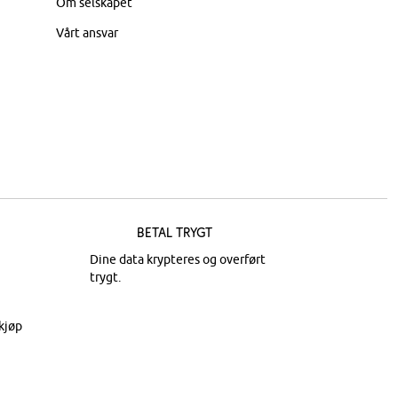
Om selskapet
Vårt ansvar
Betal trygt
Dine data krypteres og overført
trygt.
kjøp