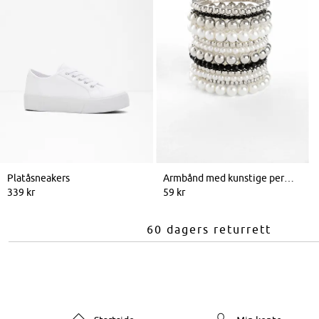
Platåsneakers
Armbånd med kunstige perler (12-pack)
339 kr
59 kr
60 dagers returrett