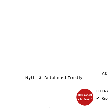
Ab
Nytt nå: Betal med Trustly
Ditt n
10% rabatt
Rab
+ fri frakt*