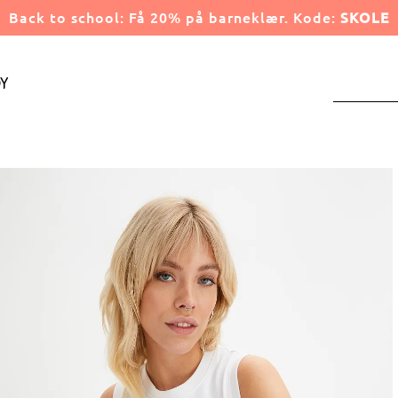
Back to school: Få 20% på barneklær. Kode:
SKOLE
y