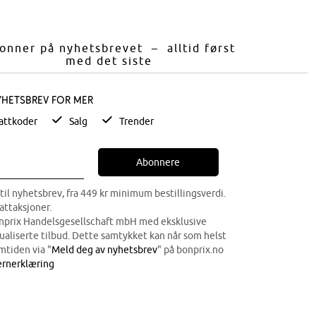
onner på nyhetsbrevet – alltid først
med det siste
yhetsbrev for mer
attkoder
Salg
Trender
Abonnere
til nyhetsbrev, fra 449 kr minimum bestillingsverdi.
attaksjoner.
onprix Handelsgesellschaft mbH med eksklusive
dualiserte tilbud. Dette samtykket kan når som helst
mtiden via "
Meld deg av nyhetsbrev
" på bonprix.no
rnerklæring