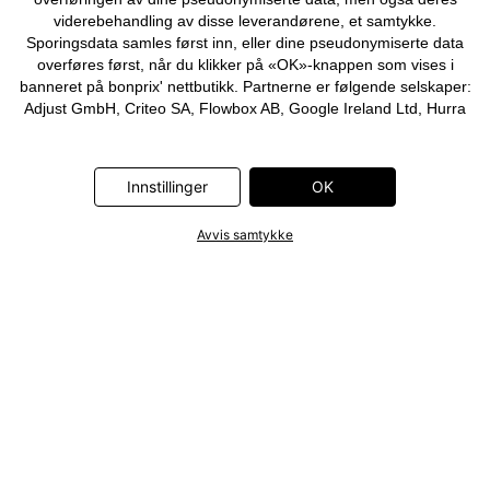
viderebehandling av disse leverandørene, et samtykke.
Sporingsdata samles først inn, eller dine pseudonymiserte data
overføres først, når du klikker på «OK»-knappen som vises i
banneret på bonprix' nettbutikk. Partnerne er følgende selskaper:
Adjust GmbH, Criteo SA, Flowbox AB, Google Ireland Ltd, Hurra
Communications GmbH, ID5 Technology Ltd, Meta Platforms
Ireland Ltd, Microsoft Ireland Operations Ltd, Pinterest Europe
Ltd, RTB-House GmbH, Snap Group Ltd, TikTok Information
Innstillinger
OK
Technologies UK Ltd. Ytterligere informasjon om
databehandlingene utført av disse partnerne finner du i
Avvis samtykke
personvernerklæringen
. Informasjonen er også tilgjengelig via en
lenke i banneret.