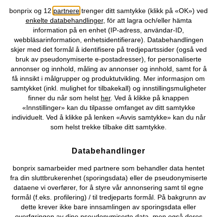
Topkategorier / Sesongvarer
bonprix og 12
partnere
trenger ditt samtykke (klikk på «OK») ved
enkelte databehandlinger
, för att lagra och/eller hämta
information på en enhet (IP-adress, användar-ID,
Du kan også finne oss på
webbläsarinformation, enhetsidentifierare). Databehandlingen
skjer med det formål å identifisere på tredjepartssider (også ved
bruk av pseudonymiserte e-postadresser), for personaliserte
annonser og innhold, måling av annonser og innhold, samt for å
få innsikt i målgrupper og produktutvikling. Mer informasjon om
Kjøpsvilkår
Personopplysninger
Cookie-innstillinger
samtykket (inkl. mulighet for tilbakekall) og innstillingsmuligheter
finner du når som helst
her
. Ved å klikke på knappen
Om Oss
Angre kjøp
«Innstillinger» kan du tilpasse omfanget av ditt samtykke
individuelt. Ved å klikke på lenken «Avvis samtykke» kan du når
©
2026 bonprix.
som helst trekke tilbake ditt samtykke.
Databehandlinger
bonprix samarbeider med partnere som behandler data hentet
fra din sluttbrukerenhet (sporingsdata) eller de pseudonymiserte
dataene vi overfører, for å styre vår annonsering samt til egne
formål (f.eks. profilering) / til tredjeparts formål. På bakgrunn av
dette krever ikke bare innsamlingen av sporingsdata eller
overføringen av dine pseudonymiserte data, men også deres