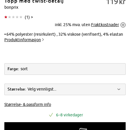
119
kr
Topp med twist-detalj
bonprix
(
1
) >
inkl. 25% mva. uten
Fraktkostnader
Trykk for å
forstørre
64% polyester (resirkulert) , 32% viskose (verifisert), 4% elastan
Produktinformasjon
Farge:
sort
Størrelse:
Velg vennligst...
Størrelse- & passform info
6–8 virkedager