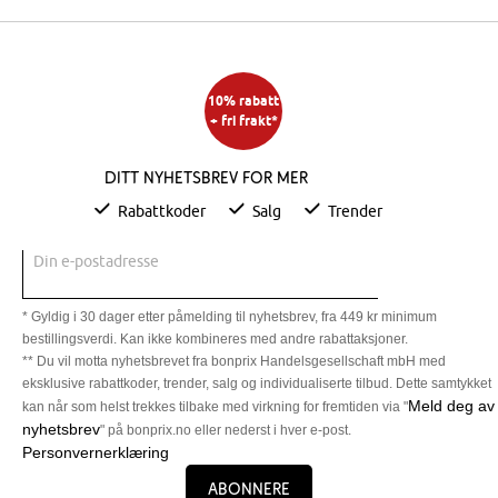
10% rabatt
+ fri frakt*
Ditt nyhetsbrev for mer
Rabattkoder
Salg
Trender
Din e-postadresse
* Gyldig i 30 dager etter påmelding til nyhetsbrev, fra 449 kr minimum
bestillingsverdi. Kan ikke kombineres med andre rabattaksjoner.
** Du vil motta nyhetsbrevet fra bonprix Handelsgesellschaft mbH med
eksklusive rabattkoder, trender, salg og individualiserte tilbud. Dette samtykket
Meld deg av
kan når som helst trekkes tilbake med virkning for fremtiden via "
nyhetsbrev
" på bonprix.no eller nederst i hver e-post.
Personvernerklæring
Abonnere