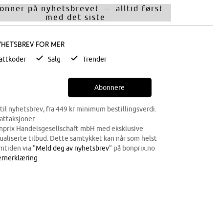
onner på nyhetsbrevet – alltid først
med det siste
yhetsbrev for mer
attkoder
Salg
Trender
Abonnere
til nyhetsbrev, fra 449 kr minimum bestillingsverdi.
attaksjoner.
onprix Handelsgesellschaft mbH med eksklusive
dualiserte tilbud. Dette samtykket kan når som helst
mtiden via "
Meld deg av nyhetsbrev
" på bonprix.no
rnerklæring