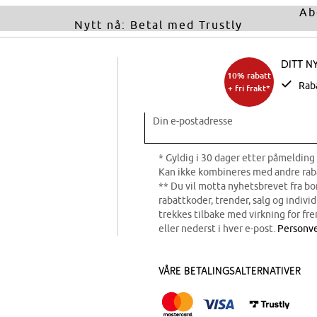
Ab
Nytt nå: Betal med Trustly
Ditt n
10% rabatt
Rab
+ fri frakt*
Din e-postadresse
* Gyldig i 30 dager etter påmelding 
Kan ikke kombineres med andre rab
** Du vil motta nyhetsbrevet fra b
rabattkoder, trender, salg og indivi
trekkes tilbake med virkning for fre
eller nederst i hver e-post.
Personve
Våre betalingsalternativer