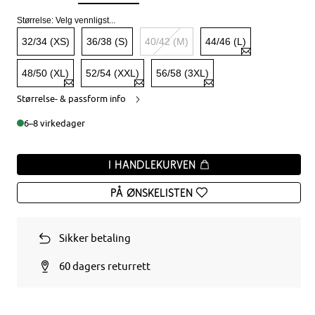
Størrelse:
Velg vennligst...
32/34 (XS)
36/38 (S)
40/42 (M)
44/46 (L)
48/50 (XL)
52/54 (XXL)
56/58 (3XL)
Størrelse- & passform info
6–8 virkedager
I handlekurven
På ønskelisten
Sikker betaling
60 dagers returrett