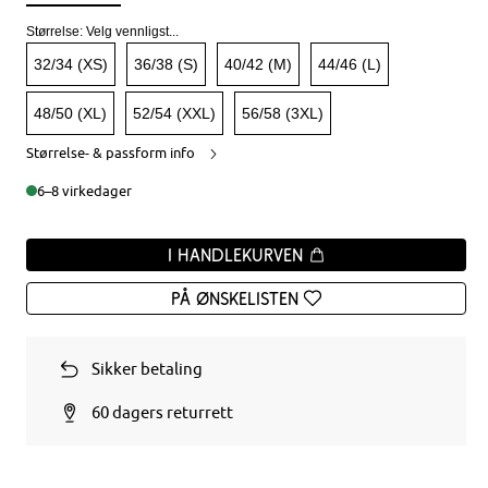
Størrelse:
Velg vennligst...
32/34 (XS)
36/38 (S)
40/42 (M)
44/46 (L)
48/50 (XL)
52/54 (XXL)
56/58 (3XL)
Størrelse- & passform info
6–8 virkedager
I handlekurven
På ønskelisten
Sikker betaling
60 dagers returrett