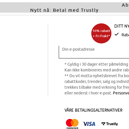
Ab
Nytt nå: Betal med Trustly
Ditt n
10% rabatt
Rab
+ fri frakt*
Din e-postadresse
* Gyldig i 30 dager etter påmelding 
Kan ikke kombineres med andre rab
** Du vil motta nyhetsbrevet fra b
rabattkoder, trender, salg og indivi
trekkes tilbake med virkning for fre
eller nederst i hver e-post.
Personve
Våre betalingsalternativer