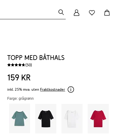
Topp med båthals
(50)
159
kr
inkl. 25% mva. uten
Fraktkostnader
Farge: grågrønn