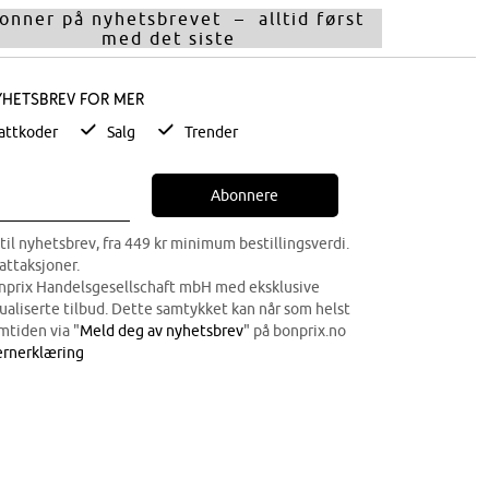
onner på nyhetsbrevet – alltid først
med det siste
yhetsbrev for mer
attkoder
Salg
Trender
Abonnere
til nyhetsbrev, fra 449 kr minimum bestillingsverdi.
attaksjoner.
onprix Handelsgesellschaft mbH med eksklusive
dualiserte tilbud. Dette samtykket kan når som helst
mtiden via "
Meld deg av nyhetsbrev
" på bonprix.no
rnerklæring