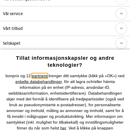
Vår service
Vårt tilbud
Selskapet
Tillat informasjonskapsler og andre
Topkategorier / Sesongvarer
teknologier?
bonprix og 12
partnere
trenger ditt samtykke (klikk på «OK») ved
Du kan også finne oss på
enkelte databehandlinger
, för att lagra och/eller hämta
information på en enhet (IP-adress, användar-ID,
webbläsarinformation, enhetsidentifierare). Databehandlingen
skjer med det formål å identifisere på tredjepartssider (også ved
bruk av pseudonymiserte e-postadresser), for personaliserte
Kjøpsvilkår
Personopplysninger
Cookie-innstillinger
annonser og innhold, måling av annonser og innhold, samt for å
få innsikt i målgrupper og produktutvikling. Mer informasjon om
Om Oss
Angre kjøp
samtykket (inkl. mulighet for tilbakekall) og innstillingsmuligheter
finner du når som helst
her
. Ved å klikke på knappen
©
2026 bonprix.