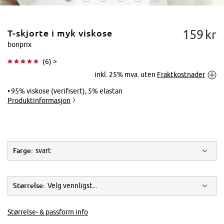
159
kr
T-skjorte i myk viskose
bonprix
(
6
) >
inkl. 25% mva. uten
Fraktkostnader
Trykk for å
forstørre
95% viskose (verifisert), 5% elastan
Produktinformasjon
Farge:
svart
Størrelse:
Velg vennligst...
Størrelse- & passform info