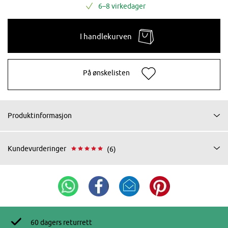
6–8 virkedager
I handlekurven
På ønskelisten
Produktinformasjon
Kundevurderinger
(6)
60 dagers returrett