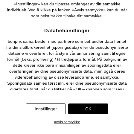
«Innstillinger» kan du tilpasse omfanget av ditt samtykke
individuelt. Ved å klikke på lenken «Avvis samtykke» kan du når
som helst trekke tilbake ditt samtykke.
Databehandlinger
bonprix samarbeider med partnere som behandler data hentet
fra din sluttbrukerenhet (sporingsdata) eller de pseudonymiserte
dataene vi overfører, for å styre vår annonsering samt til egne
formål (f.eks. profilering) / til tredjeparts formål. På bakgrunn av
dette krever ikke bare innsamlingen av sporingsdata eller
overføringen av dine pseudonymiserte data, men også deres
viderebehandling av disse leverandørene, et samtykke.
Sporingsdata samles først inn, eller dine pseudonymiserte data
overføres først, når du klikker på «OK»-knappen som vises i
banneret på bonprix' nettbutikk. Partnerne er følgende selskaper:
Adjust GmbH, Criteo SA, Flowbox AB, Google Ireland Ltd, Hurra
Communications GmbH, ID5 Technology Ltd, Meta Platforms
Innstillinger
OK
Ireland Ltd, Microsoft Ireland Operations Ltd, Pinterest Europe
Ltd, RTB-House GmbH, Snap Group Ltd, TikTok Information
Avvis samtykke
Technologies UK Ltd. Ytterligere informasjon om
databehandlingene utført av disse partnerne finner du i