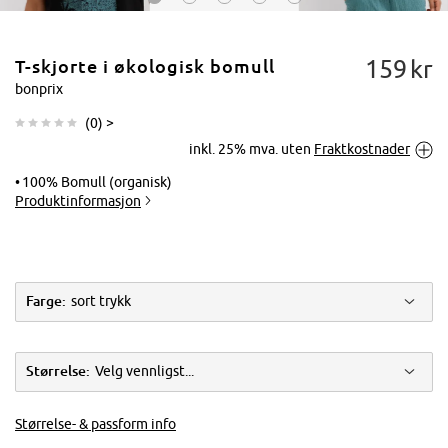
159
kr
T-skjorte i økologisk bomull
bonprix
(
0
) >
inkl. 25% mva. uten
Fraktkostnader
Trykk for å
forstørre
100% Bomull (organisk)
Produktinformasjon
Farge:
sort trykk
Størrelse:
Velg vennligst...
Størrelse- & passform info