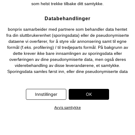
som helst trekke tilbake ditt samtykke.
Databehandlinger
bonprix samarbeider med partnere som behandler data hentet
fra din sluttbrukerenhet (sporingsdata) eller de pseudonymiserte
dataene vi overfører, for å styre vår annonsering samt til egne
formål (f.eks. profilering) / til tredjeparts formål. På bakgrunn av
dette krever ikke bare innsamlingen av sporingsdata eller
overføringen av dine pseudonymiserte data, men også deres
viderebehandling av disse leverandørene, et samtykke.
Sporingsdata samles først inn, eller dine pseudonymiserte data
overføres først, når du klikker på «OK»-knappen som vises i
banneret på bonprix' nettbutikk. Partnerne er følgende selskaper:
Adjust GmbH, Criteo SA, Flowbox AB, Google Ireland Ltd, Hurra
Innstillinger
OK
Communications GmbH, ID5 Technology Ltd, Meta Platforms
Ireland Ltd, Microsoft Ireland Operations Ltd, Pinterest Europe
Ltd, RTB-House GmbH, Snap Group Ltd, TikTok Information
Avvis samtykke
Technologies UK Ltd. Ytterligere informasjon om
databehandlingene utført av disse partnerne finner du i
personvernerklæringen
. Informasjonen er også tilgjengelig via en
lenke i banneret.