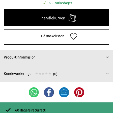
6–8 virkedager
I handlekurven
På ønskelisten
Produktinformasjon
Kundevurderinger
(0)
60 dagers returrett