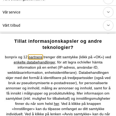
Vår service
Vårt tilbud
Selskapet
Tillat informasjonskapsler og andre
teknologier?
Du kan også finne oss på
bonprix og 12
partnere
trenger ditt samtykke (klikk på «OK») ved
enkelte databehandlinger
, för att lagra och/eller hämta
information på en enhet (IP-adress, användar-ID,
webbläsarinformation, enhetsidentifierare). Databehandlingen
skjer med det formål å identifisere på tredjepartssider (også ved
Kjøpsvilkår
Personopplysninger
Cookie-innstillinger
bruk av pseudonymiserte e-postadresser), for personaliserte
annonser og innhold, måling av annonser og innhold, samt for å
Om Oss
Angre kjøp
få innsikt i målgrupper og produktutvikling. Mer informasjon om
samtykket (inkl. mulighet for tilbakekall) og innstillingsmuligheter
©
2026 bonprix.
finner du når som helst
her
. Ved å klikke på knappen
«Innstillinger» kan du tilpasse omfanget av ditt samtykke
individuelt. Ved å klikke på lenken «Avvis samtykke» kan du når