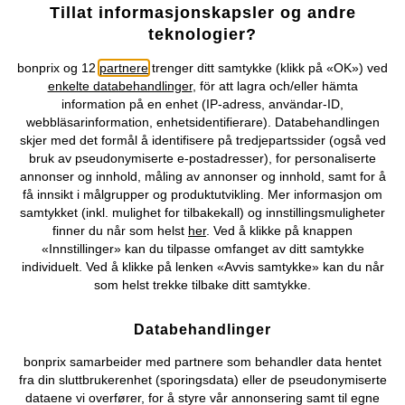
Tillat informasjonskapsler og andre
Selskapet
teknologier?
Topkategorier / Sesongvarer
bonprix og 12
partnere
trenger ditt samtykke (klikk på «OK») ved
enkelte databehandlinger
, för att lagra och/eller hämta
information på en enhet (IP-adress, användar-ID,
Du kan også finne oss på
webbläsarinformation, enhetsidentifierare). Databehandlingen
skjer med det formål å identifisere på tredjepartssider (også ved
bruk av pseudonymiserte e-postadresser), for personaliserte
annonser og innhold, måling av annonser og innhold, samt for å
få innsikt i målgrupper og produktutvikling. Mer informasjon om
Kjøpsvilkår
Personopplysninger
Cookie-innstillinger
samtykket (inkl. mulighet for tilbakekall) og innstillingsmuligheter
finner du når som helst
her
. Ved å klikke på knappen
«Innstillinger» kan du tilpasse omfanget av ditt samtykke
Om Oss
Angre kjøp
individuelt. Ved å klikke på lenken «Avvis samtykke» kan du når
som helst trekke tilbake ditt samtykke.
©
2026 bonprix.
Databehandlinger
bonprix samarbeider med partnere som behandler data hentet
fra din sluttbrukerenhet (sporingsdata) eller de pseudonymiserte
dataene vi overfører, for å styre vår annonsering samt til egne