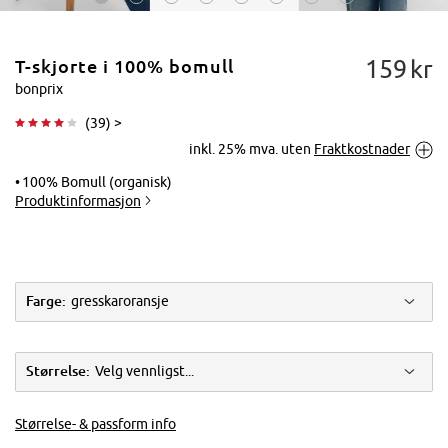
159
kr
T-skjorte i 100% bomull
bonprix
(
39
) >
inkl. 25% mva. uten
Fraktkostnader
Trykk for å
forstørre
100% Bomull (organisk)
Produktinformasjon
Farge:
gresskaroransje
Størrelse:
Velg vennligst...
Størrelse- & passform info