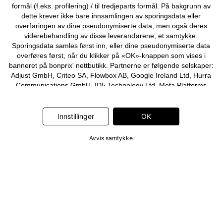
formål (f.eks. profilering) / til tredjeparts formål. På bakgrunn av
dette krever ikke bare innsamlingen av sporingsdata eller
overføringen av dine pseudonymiserte data, men også deres
viderebehandling av disse leverandørene, et samtykke.
Sporingsdata samles først inn, eller dine pseudonymiserte data
overføres først, når du klikker på «OK»-knappen som vises i
banneret på bonprix' nettbutikk. Partnerne er følgende selskaper:
Adjust GmbH, Criteo SA, Flowbox AB, Google Ireland Ltd, Hurra
Communications GmbH, ID5 Technology Ltd, Meta Platforms
Ireland Ltd, Microsoft Ireland Operations Ltd, Pinterest Europe
Ltd, RTB-House GmbH, Snap Group Ltd, TikTok Information
Technologies UK Ltd. Ytterligere informasjon om
Innstillinger
OK
databehandlingene utført av disse partnerne finner du i
personvernerklæringen
. Informasjonen er også tilgjengelig via en
Avvis samtykke
lenke i banneret.