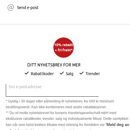
Send e-post
10% rabatt
+ fri frakt*
Ditt nyhetsbrev for mer
Rabattkoder
Salg
Trender
Din e-postadresse
* Gyldig i 30 dager etter påmelding til nyhetsbrev, fra 449 kr minimum
bestillingsverdi. Kan ikke kombineres med andre rabattaksjoner.
** Du vil motta nyhetsbrevet fra bonprix Handelsgesellschaft mbH med
eksklusive rabattkoder, trender, salg og individualiserte tilbud. Dette samtykket
Meld deg av
kan når som helst trekkes tilbake med virkning for fremtiden via "