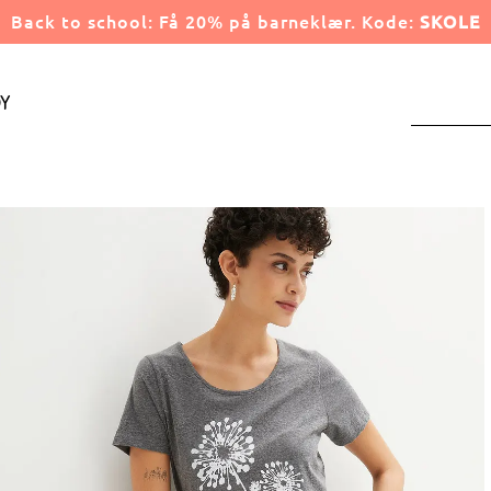
Back to school: Få 20% på barneklær. Kode:
SKOLE
y