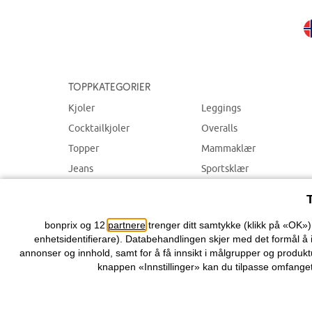
Toppkategorier
Kjoler
Leggings
Cocktailkjoler
Overalls
Topper
Mammaklær
Jeans
Sportsklær
Bukser
Badetøy
Smykker
bonprix og 12
partnere
trenger ditt samtykke (klikk på «OK»
enhetsidentifierare). Databehandlingen skjer med det formål å 
annonser og innhold, samt for å få innsikt i målgrupper og produktu
knappen «Innstillinger» kan du tilpasse omfanget