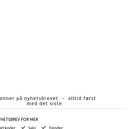
onner på nyhetsbrevet – alltid først
med det siste
yhetsbrev for mer
attkoder
Salg
Trender