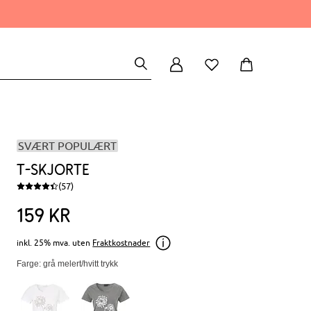
SVÆRT POPULÆRT
T-skjorte
(57)
159
kr
inkl. 25% mva. uten
Fraktkostnader
Farge: grå melert/hvitt trykk