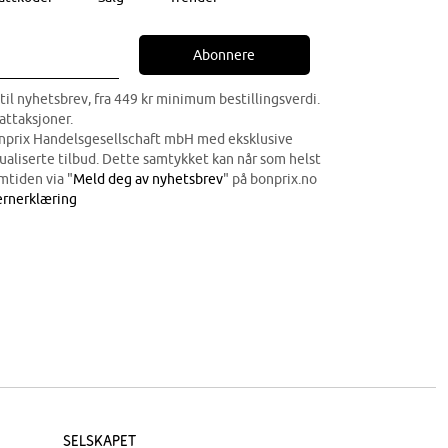
Abonnere
til nyhetsbrev, fra 449 kr minimum bestillingsverdi.
attaksjoner.
onprix Handelsgesellschaft mbH med eksklusive
dualiserte tilbud. Dette samtykket kan når som helst
mtiden via "
Meld deg av nyhetsbrev
" på bonprix.no
rnerklæring
Selskapet