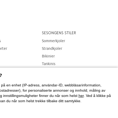
Sesongens stiler
s
Sommerkjoler
orter
Strandkjoler
Bikinier
Tankinis
Strandplagg
?
on på en enhet (IP-adress, användar-ID, webbläsarinformation,
ostadresser), for personaliserte annonser og innhold, måling av
g innstillingsmuligheter finner du når som helst
her
. Ved å klikke på
an du når som helst trekke tilbake ditt samtykke.