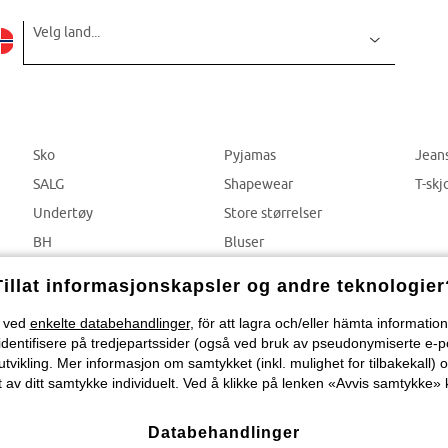
Velg land...
Sko
Pyjamas
Jean
SALG
Shapewear
T-skj
Undertøy
Store størrelser
BH
Bluser
Truser
Bukser
Tillat informasjonskapsler og andre teknologier
) ved
enkelte databehandlinger
, för att lagra och/eller hämta informati
identifisere på tredjepartssider (også ved bruk av pseudonymiserte e-p
tvikling. Mer informasjon om samtykket (inkl. mulighet for tilbakekall) o
 av ditt samtykke individuelt. Ved å klikke på lenken «Avvis samtykke» k
Databehandlinger