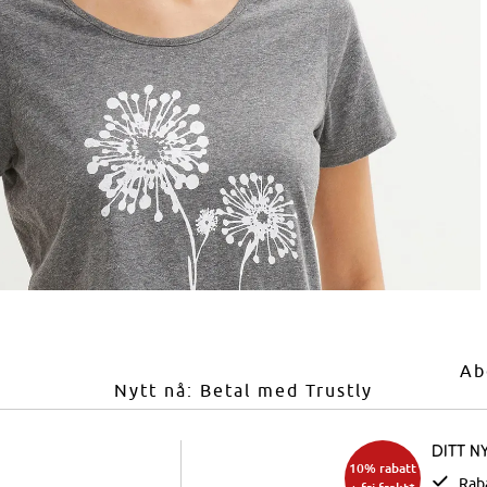
Ab
Nytt nå: Betal med Trustly
Ditt n
10% rabatt
Rab