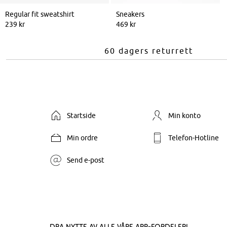
Regular fit sweatshirt
Sneakers
239 kr
469 kr
60 dagers returrett
Startside
Min konto
Min ordre
Telefon-Hotline
Send e-post
Dra nytte av alle våre app-fordeler!