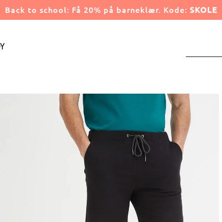
Back to school: Få 20% på barneklær. Kode:
SKOLE
y