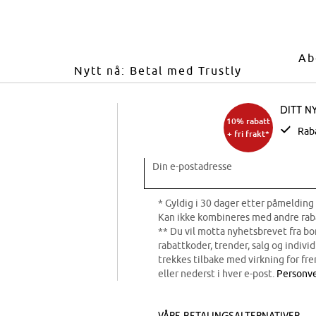
Ab
Nytt nå: Betal med Trustly
Ditt n
10% rabatt
Rab
+ fri frakt*
Din e-postadresse
* Gyldig i 30 dager etter påmelding 
Kan ikke kombineres med andre rab
** Du vil motta nyhetsbrevet fra b
rabattkoder, trender, salg og indivi
trekkes tilbake med virkning for fre
eller nederst i hver e-post.
Personve
Våre betalingsalternativer