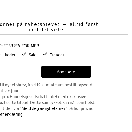
onner på nyhetsbrevet – alltid først
med det siste
yhetsbrev for mer
attkoder
Salg
Trender
Abonnere
til nyhetsbrev, fra 449 kr minimum bestillingsverdi.
attaksjoner.
onprix Handelsgesellschaft mbH med eksklusive
dualiserte tilbud. Dette samtykket kan når som helst
mtiden via "
Meld deg av nyhetsbrev
" på bonprix.no
rnerklæring