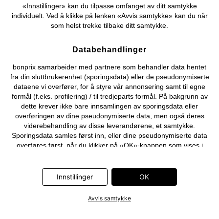
«Innstillinger» kan du tilpasse omfanget av ditt samtykke
individuelt. Ved å klikke på lenken «Avvis samtykke» kan du når
som helst trekke tilbake ditt samtykke.
Databehandlinger
bonprix samarbeider med partnere som behandler data hentet
fra din sluttbrukerenhet (sporingsdata) eller de pseudonymiserte
dataene vi overfører, for å styre vår annonsering samt til egne
formål (f.eks. profilering) / til tredjeparts formål. På bakgrunn av
dette krever ikke bare innsamlingen av sporingsdata eller
overføringen av dine pseudonymiserte data, men også deres
viderebehandling av disse leverandørene, et samtykke.
Sporingsdata samles først inn, eller dine pseudonymiserte data
overføres først, når du klikker på «OK»-knappen som vises i
banneret på bonprix' nettbutikk. Partnerne er følgende selskaper:
Adjust GmbH, Criteo SA, Flowbox AB, Google Ireland Ltd, Hurra
Communications GmbH, ID5 Technology Ltd, Meta Platforms
Innstillinger
OK
Ireland Ltd, Microsoft Ireland Operations Ltd, Pinterest Europe
Ltd, RTB-House GmbH, Snap Group Ltd, TikTok Information
Avvis samtykke
Technologies UK Ltd. Ytterligere informasjon om
databehandlingene utført av disse partnerne finner du i