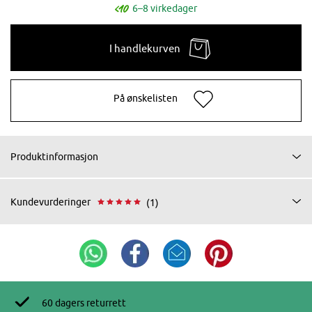
6–8 virkedager
I handlekurven
På ønskelisten
Produktinformasjon
Kundevurderinger
(1)
60 dagers returrett