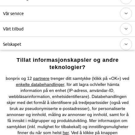
Vår service
Vårt tilbud
Selskapet
Tillat informasjonskapsler og andre
Topkategorier / Sesongvarer
teknologier?
bonprix og 12
partnere
trenger ditt samtykke (klikk på «OK») ved
Du kan også finne oss på
enkelte databehandlinger
, för att lagra och/eller hämta
information på en enhet (IP-adress, användar-ID,
webbläsarinformation, enhetsidentifierare). Databehandlingen
skjer med det formål å identifisere på tredjepartssider (også ved
Kjøpsvilkår
Personopplysninger
Cookie-innstillinger
bruk av pseudonymiserte e-postadresser), for personaliserte
annonser og innhold, måling av annonser og innhold, samt for å
få innsikt i målgrupper og produktutvikling. Mer informasjon om
Om Oss
Angre kjøp
samtykket (inkl. mulighet for tilbakekall) og innstillingsmuligheter
finner du når som helst
her
. Ved å klikke på knappen
©
2026 bonprix.