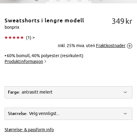
349
kr
Sweatshorts i lengre modell
bonprix
(
1
) >
inkl. 25% mva. uten
Fraktkostnader
Trykk for å
forstørre
60% bomull, 40% polyester (resirkulert)
Produktinformasjon
Farge:
antrasitt melert
Størrelse:
Velg vennligst...
Størrelse- & passform info