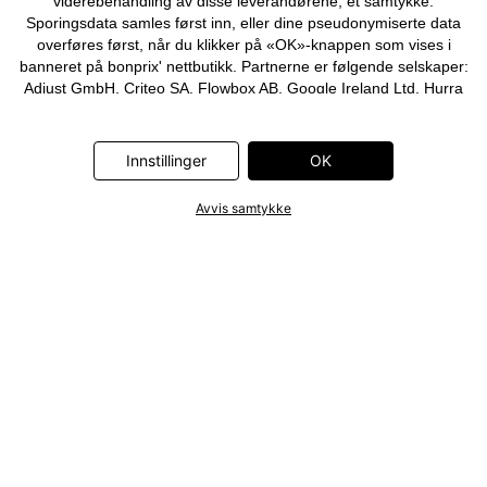
viderebehandling av disse leverandørene, et samtykke.
Sporingsdata samles først inn, eller dine pseudonymiserte data
overføres først, når du klikker på «OK»-knappen som vises i
banneret på bonprix' nettbutikk. Partnerne er følgende selskaper:
Adjust GmbH, Criteo SA, Flowbox AB, Google Ireland Ltd, Hurra
Communications GmbH, ID5 Technology Ltd, Meta Platforms
Ireland Ltd, Microsoft Ireland Operations Ltd, Pinterest Europe
Ltd, RTB-House GmbH, Snap Group Ltd, TikTok Information
Innstillinger
OK
Technologies UK Ltd. Ytterligere informasjon om
databehandlingene utført av disse partnerne finner du i
Avvis samtykke
personvernerklæringen
. Informasjonen er også tilgjengelig via en
lenke i banneret.