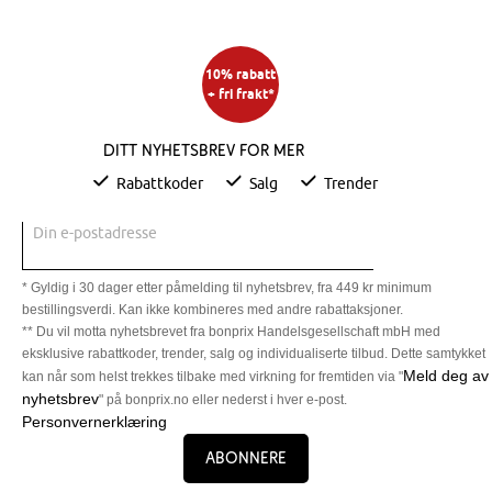
10% rabatt
+ fri frakt*
Ditt nyhetsbrev for mer
Rabattkoder
Salg
Trender
Din e-postadresse
* Gyldig i 30 dager etter påmelding til nyhetsbrev, fra 449 kr minimum
bestillingsverdi. Kan ikke kombineres med andre rabattaksjoner.
** Du vil motta nyhetsbrevet fra bonprix Handelsgesellschaft mbH med
eksklusive rabattkoder, trender, salg og individualiserte tilbud. Dette samtykket
Meld deg av
kan når som helst trekkes tilbake med virkning for fremtiden via "
nyhetsbrev
" på bonprix.no eller nederst i hver e-post.
Personvernerklæring
Abonnere