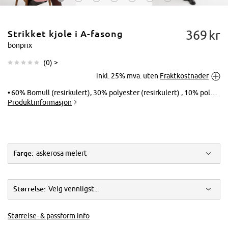
369
kr
Strikket kjole i A-fasong
bonprix
(
0
) >
inkl. 25% mva. uten
Fraktkostnader
Trykk for å
forstørre
60% Bomull (resirkulert), 30% polyester (resirkulert) , 10% polyamid
Produktinformasjon
Farge:
askerosa melert
Størrelse:
Velg vennligst...
Størrelse- & passform info