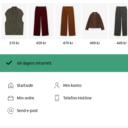
319 kr
459 kr
479 kr
499 kr
449 kr
60 dagers returrett
Startside
Min konto
Min ordre
Telefon-Hotline
Send e-post