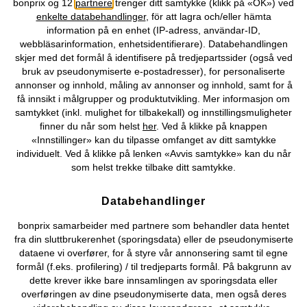
bonprix og 12
partnere
trenger ditt samtykke (klikk på «OK») ved
enkelte databehandlinger
, för att lagra och/eller hämta
information på en enhet (IP-adress, användar-ID,
Du kan også finne oss på
webbläsarinformation, enhetsidentifierare). Databehandlingen
skjer med det formål å identifisere på tredjepartssider (også ved
bruk av pseudonymiserte e-postadresser), for personaliserte
annonser og innhold, måling av annonser og innhold, samt for å
få innsikt i målgrupper og produktutvikling. Mer informasjon om
Kjøpsvilkår
Personopplysninger
Cookie-innstillinger
samtykket (inkl. mulighet for tilbakekall) og innstillingsmuligheter
finner du når som helst
her
. Ved å klikke på knappen
Om Oss
Angre kjøp
«Innstillinger» kan du tilpasse omfanget av ditt samtykke
individuelt. Ved å klikke på lenken «Avvis samtykke» kan du når
©
2026 bonprix.
som helst trekke tilbake ditt samtykke.
Databehandlinger
bonprix samarbeider med partnere som behandler data hentet
fra din sluttbrukerenhet (sporingsdata) eller de pseudonymiserte
dataene vi overfører, for å styre vår annonsering samt til egne
formål (f.eks. profilering) / til tredjeparts formål. På bakgrunn av
dette krever ikke bare innsamlingen av sporingsdata eller
overføringen av dine pseudonymiserte data, men også deres