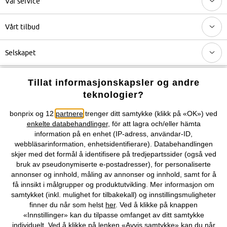
Vår service
Vårt tilbud
Selskapet
Topkategorier / Sesongvarer
Tillat informasjonskapsler og andre
teknologier?
Du kan også finne oss på
bonprix og 12
partnere
trenger ditt samtykke (klikk på «OK») ved
enkelte databehandlinger
, för att lagra och/eller hämta
information på en enhet (IP-adress, användar-ID,
webbläsarinformation, enhetsidentifierare). Databehandlingen
skjer med det formål å identifisere på tredjepartssider (også ved
Kjøpsvilkår
Personopplysninger
Cookie-innstillinger
bruk av pseudonymiserte e-postadresser), for personaliserte
annonser og innhold, måling av annonser og innhold, samt for å
Om Oss
Angre kjøp
få innsikt i målgrupper og produktutvikling. Mer informasjon om
samtykket (inkl. mulighet for tilbakekall) og innstillingsmuligheter
©
2026 bonprix.
finner du når som helst
her
. Ved å klikke på knappen
«Innstillinger» kan du tilpasse omfanget av ditt samtykke
individuelt. Ved å klikke på lenken «Avvis samtykke» kan du når