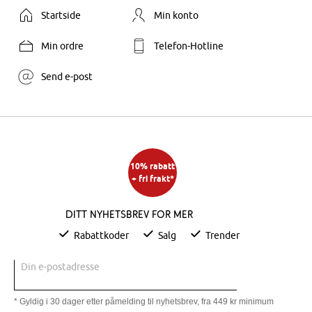
Startside
Min konto
Min ordre
Telefon-Hotline
Send e-post
10% rabatt
+ fri frakt*
Ditt nyhetsbrev for mer
Rabattkoder
Salg
Trender
Din e-postadresse
* Gyldig i 30 dager etter påmelding til nyhetsbrev, fra 449 kr minimum