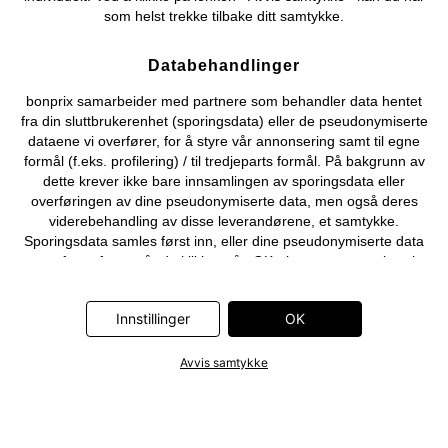
som helst trekke tilbake ditt samtykke.
Databehandlinger
bonprix samarbeider med partnere som behandler data hentet
fra din sluttbrukerenhet (sporingsdata) eller de pseudonymiserte
dataene vi overfører, for å styre vår annonsering samt til egne
formål (f.eks. profilering) / til tredjeparts formål. På bakgrunn av
dette krever ikke bare innsamlingen av sporingsdata eller
overføringen av dine pseudonymiserte data, men også deres
viderebehandling av disse leverandørene, et samtykke.
Sporingsdata samles først inn, eller dine pseudonymiserte data
overføres først, når du klikker på «OK»-knappen som vises i
banneret på bonprix' nettbutikk. Partnerne er følgende selskaper:
Adjust GmbH, Criteo SA, Flowbox AB, Google Ireland Ltd, Hurra
Innstillinger
OK
Communications GmbH, ID5 Technology Ltd, Meta Platforms
Ireland Ltd, Microsoft Ireland Operations Ltd, Pinterest Europe
Ltd, RTB-House GmbH, Snap Group Ltd, TikTok Information
Avvis samtykke
Technologies UK Ltd. Ytterligere informasjon om
databehandlingene utført av disse partnerne finner du i
personvernerklæringen
. Informasjonen er også tilgjengelig via en
lenke i banneret.