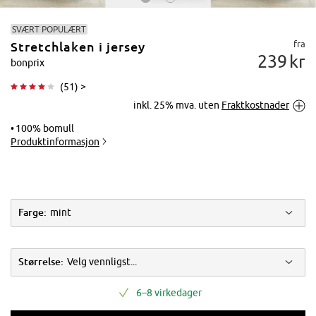
SVÆRT POPULÆRT
fra
Stretchlaken i jersey
239
kr
bonprix
(
51
) >
inkl. 25% mva. uten
Fraktkostnader
Trykk for å
forstørre
100% bomull
Produktinformasjon
Farge:
mint
Størrelse:
Velg vennligst...
6–8 virkedager