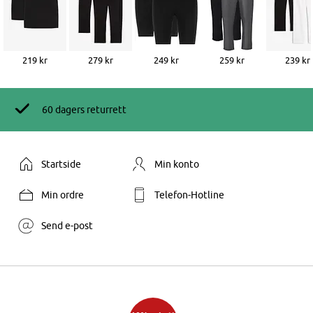
219 kr
279 kr
249 kr
259 kr
239 kr
60 dagers returrett
Startside
Min konto
Min ordre
Telefon-Hotline
Send e-post