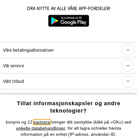
Dra nytte av alle våre app-fordeler!
Våre betalingsalternativer
Vår service
Vårt tilbud
Selskapet
Tillat informasjonskapsler og andre
teknologier?
Topkategorier / Sesongvarer
bonprix og 12
partnere
trenger ditt samtykke (klikk på «OK») ved
enkelte databehandlinger
, för att lagra och/eller hämta
Du kan også finne oss på
information på en enhet (IP-adress, användar-ID,