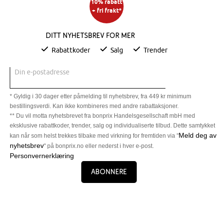
10% rabatt
+ fri frakt*
Ditt nyhetsbrev for mer
Rabattkoder
Salg
Trender
Din e-postadresse
* Gyldig i 30 dager etter påmelding til nyhetsbrev, fra 449 kr minimum
bestillingsverdi. Kan ikke kombineres med andre rabattaksjoner.
** Du vil motta nyhetsbrevet fra bonprix Handelsgesellschaft mbH med
eksklusive rabattkoder, trender, salg og individualiserte tilbud. Dette samtykket
Meld deg av
kan når som helst trekkes tilbake med virkning for fremtiden via "
nyhetsbrev
" på bonprix.no eller nederst i hver e-post.
Personvernerklæring
Abonnere