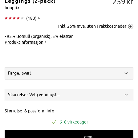
259
kr
Leggings (2-pack)
bonprix
(
183
) >
inkl. 25% mva. uten
Fraktkostnader
Trykk for å
forstørre
95% Bomull (organisk), 5% elastan
Produktinformasjon
Farge:
svart
Størrelse:
Velg vennligst...
Størrelse- & passform info
6–8 virkedager