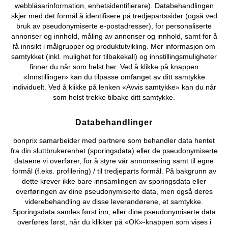
webbläsarinformation, enhetsidentifierare). Databehandlingen
skjer med det formål å identifisere på tredjepartssider (også ved
bruk av pseudonymiserte e-postadresser), for personaliserte
annonser og innhold, måling av annonser og innhold, samt for å
Kjøpsvilkår
Personopplysninger
Cookie-innstillinger
få innsikt i målgrupper og produktutvikling. Mer informasjon om
samtykket (inkl. mulighet for tilbakekall) og innstillingsmuligheter
Om Oss
Angre kjøp
finner du når som helst
her
. Ved å klikke på knappen
«Innstillinger» kan du tilpasse omfanget av ditt samtykke
©
2026 bonprix.
individuelt. Ved å klikke på lenken «Avvis samtykke» kan du når
som helst trekke tilbake ditt samtykke.
Databehandlinger
bonprix samarbeider med partnere som behandler data hentet
fra din sluttbrukerenhet (sporingsdata) eller de pseudonymiserte
dataene vi overfører, for å styre vår annonsering samt til egne
formål (f.eks. profilering) / til tredjeparts formål. På bakgrunn av
dette krever ikke bare innsamlingen av sporingsdata eller
overføringen av dine pseudonymiserte data, men også deres
viderebehandling av disse leverandørene, et samtykke.
Sporingsdata samles først inn, eller dine pseudonymiserte data
overføres først, når du klikker på «OK»-knappen som vises i