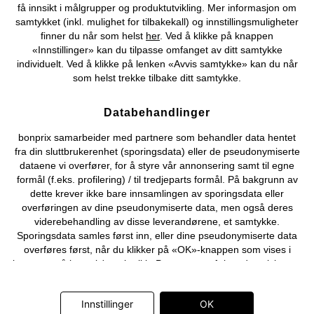
få innsikt i målgrupper og produktutvikling. Mer informasjon om
Om Oss
Angre kjøp
samtykket (inkl. mulighet for tilbakekall) og innstillingsmuligheter
finner du når som helst
her
. Ved å klikke på knappen
©
2026 bonprix.
«Innstillinger» kan du tilpasse omfanget av ditt samtykke
individuelt. Ved å klikke på lenken «Avvis samtykke» kan du når
som helst trekke tilbake ditt samtykke.
Databehandlinger
bonprix samarbeider med partnere som behandler data hentet
fra din sluttbrukerenhet (sporingsdata) eller de pseudonymiserte
dataene vi overfører, for å styre vår annonsering samt til egne
formål (f.eks. profilering) / til tredjeparts formål. På bakgrunn av
dette krever ikke bare innsamlingen av sporingsdata eller
overføringen av dine pseudonymiserte data, men også deres
viderebehandling av disse leverandørene, et samtykke.
Sporingsdata samles først inn, eller dine pseudonymiserte data
overføres først, når du klikker på «OK»-knappen som vises i
banneret på bonprix' nettbutikk. Partnerne er følgende selskaper:
Adjust GmbH, Criteo SA, Flowbox AB, Google Ireland Ltd, Hurra
Communications GmbH, ID5 Technology Ltd, Meta Platforms
Innstillinger
OK
Ireland Ltd, Microsoft Ireland Operations Ltd, Pinterest Europe