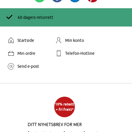
60 dagers returrett
Startside
Min konto
Min ordre
Telefon-Hotline
Send e-post
10% rabatt
+ fri frakt*
Ditt nyhetsbrev for mer