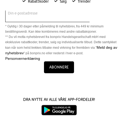
Rabattkoder
Salg
Trender
Din e-postadresse
* Gyldig i 30 dager etter påmelding til nyhetsbrev, fra 449 kr minimum
bestillingsverdi. Kan ikke kombineres med andre rabattaksjoner.
** Du vil motta nyhetsbrevet fra bonprix Handelsgesellschaft mbH med
eksklusive rabattkoder, trender, salg og individualiserte tilbud. Dette samtykket
Meld deg av
kan når som helst trekkes tilbake med virkning for fremtiden via "
nyhetsbrev
" på bonprix.no eller nederst i hver e-post.
Personvernerklæring
Abonnere
Dra nytte av alle våre app-fordeler!