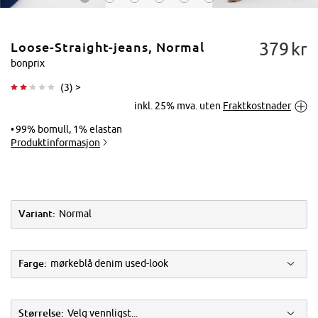
379
kr
Loose-Straight-jeans, Normal
bonprix
(
3
) >
inkl. 25% mva. uten
Fraktkostnader
Trykk for å
forstørre
99% bomull, 1% elastan
Produktinformasjon
Variant:
Normal
Farge:
mørkeblå denim used-look
Størrelse:
Velg vennligst...