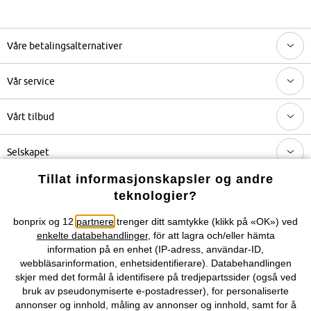
Våre betalingsalternativer
Vår service
Vårt tilbud
Selskapet
Tillat informasjonskapsler og andre
Topkategorier / Sesongvarer
teknologier?
bonprix og 12
partnere
trenger ditt samtykke (klikk på «OK») ved
Du kan også finne oss på
enkelte databehandlinger
, för att lagra och/eller hämta
information på en enhet (IP-adress, användar-ID,
webbläsarinformation, enhetsidentifierare). Databehandlingen
skjer med det formål å identifisere på tredjepartssider (også ved
bruk av pseudonymiserte e-postadresser), for personaliserte
Kjøpsvilkår
Personopplysninger
Cookie-innstillinger
annonser og innhold, måling av annonser og innhold, samt for å