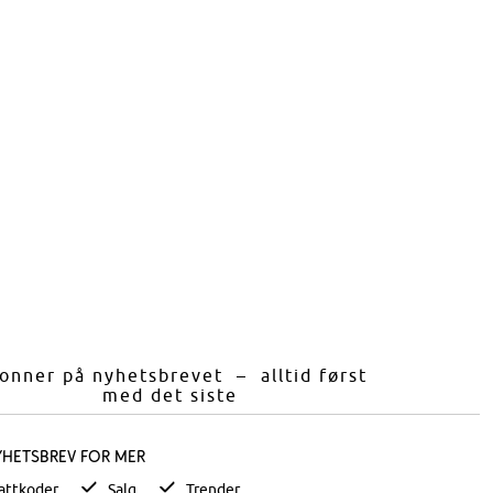
onner på nyhetsbrevet – alltid først
med det siste
yhetsbrev for mer
attkoder
Salg
Trender