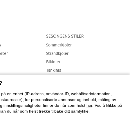
Sesongens stiler
s
Sommerkjoler
orter
Strandkjoler
Bikinier
Tankinis
Strandplagg
?
on på en enhet (IP-adress, användar-ID, webbläsarinformation,
ostadresser), for personaliserte annonser og innhold, måling av
g innstillingsmuligheter finner du når som helst
her
. Ved å klikke på
an du når som helst trekke tilbake ditt samtykke.