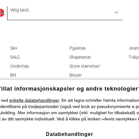
Velg land...
Sko
Pyjamas
Jean
SALG
Shapewear
T-skj
Undertøy
Store størrelser
BH
Bluser
Truser
Bukser
Tillat informasjonskapsler og andre teknologier
) ved
enkelte databehandlinger
, för att lagra och/eller hämta informati
identifisere på tredjepartssider (også ved bruk av pseudonymiserte e-p
tvikling. Mer informasjon om samtykket (inkl. mulighet for tilbakekall) o
 av ditt samtykke individuelt. Ved å klikke på lenken «Avvis samtykke» k
Databehandlinger