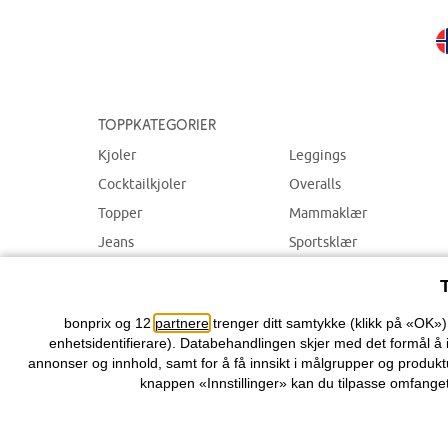
Toppkategorier
Kjoler
Leggings
Cocktailkjoler
Overalls
Topper
Mammaklær
Jeans
Sportsklær
Bukser
Badetøy
Smykker
bonprix og 12
partnere
trenger ditt samtykke (klikk på «OK»
enhetsidentifierare). Databehandlingen skjer med det formål å 
annonser og innhold, samt for å få innsikt i målgrupper og produktu
knappen «Innstillinger» kan du tilpasse omfanget