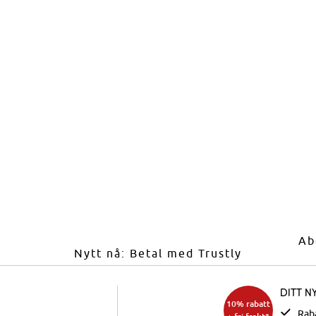
Ab
Nytt nå: Betal med Trustly
Ditt n
10% rabatt
Rab