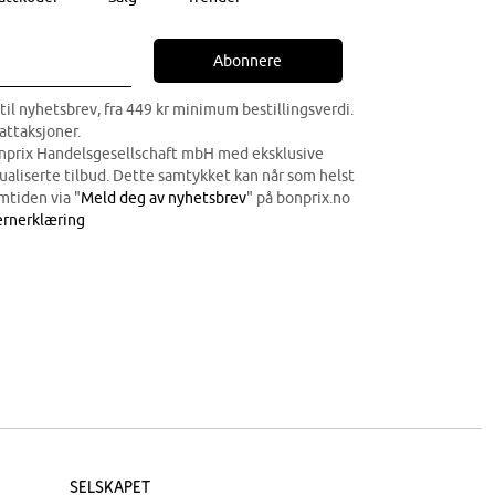
Abonnere
til nyhetsbrev, fra 449 kr minimum bestillingsverdi.
attaksjoner.
onprix Handelsgesellschaft mbH med eksklusive
dualiserte tilbud. Dette samtykket kan når som helst
mtiden via "
Meld deg av nyhetsbrev
" på bonprix.no
rnerklæring
Selskapet