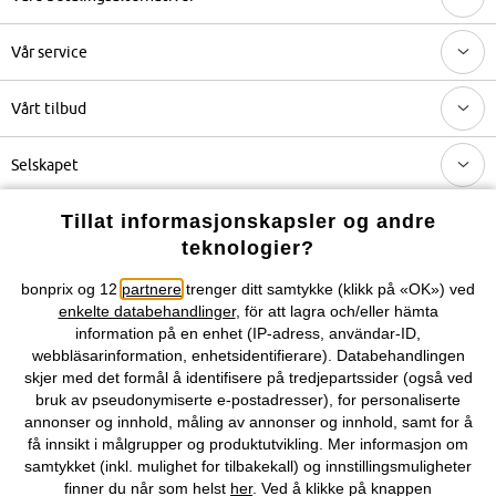
Vår service
Vårt tilbud
Selskapet
Tillat informasjonskapsler og andre
Topkategorier / Sesongvarer
teknologier?
bonprix og 12
partnere
trenger ditt samtykke (klikk på «OK») ved
Du kan også finne oss på
enkelte databehandlinger
, för att lagra och/eller hämta
information på en enhet (IP-adress, användar-ID,
webbläsarinformation, enhetsidentifierare). Databehandlingen
skjer med det formål å identifisere på tredjepartssider (også ved
bruk av pseudonymiserte e-postadresser), for personaliserte
Kjøpsvilkår
Personopplysninger
Cookie-innstillinger
annonser og innhold, måling av annonser og innhold, samt for å
få innsikt i målgrupper og produktutvikling. Mer informasjon om
Om Oss
Angre kjøp
samtykket (inkl. mulighet for tilbakekall) og innstillingsmuligheter
finner du når som helst
her
. Ved å klikke på knappen
©
2026 bonprix.