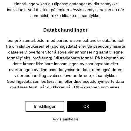
«Innstillinger» kan du tilpasse omfanget av ditt samtykke
individuelt. Ved å klikke på lenken «Avvis samtykke» kan du når
som helst trekke tilbake ditt samtykke.
Databehandlinger
bonprix samarbeider med partnere som behandler data hentet
fra din sluttbrukerenhet (sporingsdata) eller de pseudonymiserte
dataene vi overfører, for å styre vår annonsering samt til egne
formål (f.eks. profilering) / til tredjeparts formål. På bakgrunn av
dette krever ikke bare innsamlingen av sporingsdata eller
overføringen av dine pseudonymiserte data, men også deres
viderebehandling av disse leverandørene, et samtykke.
Sporingsdata samles først inn, eller dine pseudonymiserte data
overføres først, når du klikker på «OK»-knappen som vises i
banneret på bonprix' nettbutikk. Partnerne er følgende selskaper:
Adjust GmbH, Criteo SA, Flowbox AB, Google Ireland Ltd, Hurra
Communications GmbH, ID5 Technology Ltd, Meta Platforms
Innstillinger
OK
Ireland Ltd, Microsoft Ireland Operations Ltd, Pinterest Europe
Ltd, RTB-House GmbH, Snap Group Ltd, TikTok Information
Avvis samtykke
Technologies UK Ltd. Ytterligere informasjon om
databehandlingene utført av disse partnerne finner du i