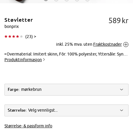
589
kr
Støvletter
bonprix
(
23
) >
inkl. 25% mva. uten
Fraktkostnader
Trykk for å
forstørre
Overmaterial: Imitert skinn, Fôr: 100% polyester, Yttersåle: Syntetisk, Innersåle: Imitert skinn
Produktinformasjon
Farge:
mørkebrun
Størrelse:
Velg vennligst...
Størrelse- & passform info