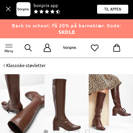
bonprix app
til appen
Back to school: Få 20% på barneklær. Kode:
SKOLE
Meny
<
Klassiske støvletter
<
>