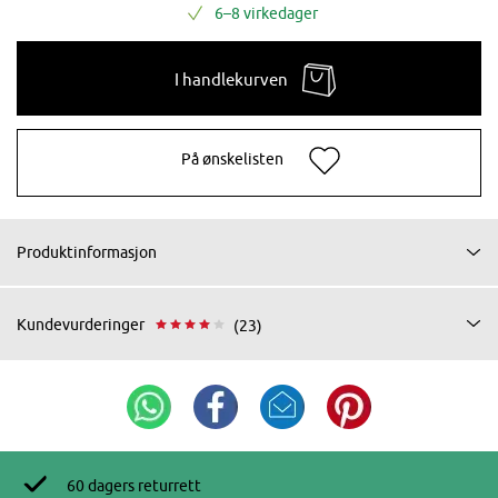
6–8 virkedager
I handlekurven
På ønskelisten
Produktinformasjon
Kundevurderinger
(23)
60 dagers returrett