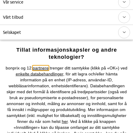
Vår service
Vårt tilbud
Selskapet
Topkategorier / Sesongvarer
Tillat informasjonskapsler og andre
teknologier?
Du kan også finne oss på
bonprix og 12
partnere
trenger ditt samtykke (klikk på «OK») ved
enkelte databehandlinger
, för att lagra och/eller hämta
information på en enhet (IP-adress, användar-ID,
webbläsarinformation, enhetsidentifierare). Databehandlingen
skjer med det formål å identifisere på tredjepartssider (også ved
Kjøpsvilkår
Personopplysninger
Cookie-innstillinger
bruk av pseudonymiserte e-postadresser), for personaliserte
annonser og innhold, måling av annonser og innhold, samt for å
Om Oss
Angre kjøp
få innsikt i målgrupper og produktutvikling. Mer informasjon om
samtykket (inkl. mulighet for tilbakekall) og innstillingsmuligheter
©
2026 bonprix.
finner du når som helst
her
. Ved å klikke på knappen
«Innstillinger» kan du tilpasse omfanget av ditt samtykke