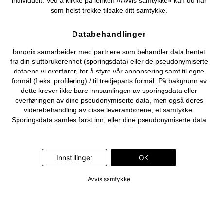
individuelt. Ved å klikke på lenken «Avvis samtykke» kan du når
som helst trekke tilbake ditt samtykke.
Databehandlinger
bonprix samarbeider med partnere som behandler data hentet
fra din sluttbrukerenhet (sporingsdata) eller de pseudonymiserte
dataene vi overfører, for å styre vår annonsering samt til egne
formål (f.eks. profilering) / til tredjeparts formål. På bakgrunn av
dette krever ikke bare innsamlingen av sporingsdata eller
overføringen av dine pseudonymiserte data, men også deres
viderebehandling av disse leverandørene, et samtykke.
Sporingsdata samles først inn, eller dine pseudonymiserte data
overføres først, når du klikker på «OK»-knappen som vises i
banneret på bonprix' nettbutikk. Partnerne er følgende selskaper:
Adjust GmbH, Criteo SA, Flowbox AB, Google Ireland Ltd, Hurra
Innstillinger
OK
Communications GmbH, ID5 Technology Ltd, Meta Platforms
Ireland Ltd, Microsoft Ireland Operations Ltd, Pinterest Europe
Ltd, RTB-House GmbH, Snap Group Ltd, TikTok Information
Avvis samtykke
Technologies UK Ltd. Ytterligere informasjon om
databehandlingene utført av disse partnerne finner du i
personvernerklæringen
. Informasjonen er også tilgjengelig via en
lenke i banneret.