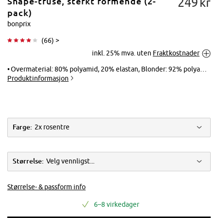
249
kr
Shape-truse, sterkt formende (2-
pack)
bonprix
(
66
) >
Trykk for å
inkl. 25% mva. uten
Fraktkostnader
forstørre
Overmaterial: 80% polyamid, 20% elastan, Blonder: 92% polyamid, 8% elastan, Nettfôring: 84% polyamid, 16% elastan
Produktinformasjon
Farge:
2x rosentre
Størrelse:
Velg vennligst...
Størrelse- & passform info
6–8 virkedager