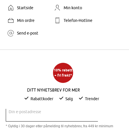
Startside
Min konto
Min ordre
Telefon-Hotline
Send e-post
10% rabatt
+ fri frakt*
Ditt nyhetsbrev for mer
Rabattkoder
Salg
Trender
Din e-postadresse
* Gyldig i 30 dager etter påmelding til nyhetsbrev, fra 449 kr minimum