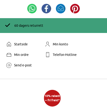
60 dagers returrett
Startside
Min konto
Min ordre
Telefon-Hotline
Send e-post
10% rabatt
+ fri frakt*