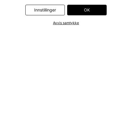
Communications GmbH, ID5 Technology Ltd, Meta Platforms
Ireland Ltd, Microsoft Ireland Operations Ltd, Pinterest Europe
Innstillinger
OK
Ltd, RTB-House GmbH, Snap Group Ltd, TikTok Information
Technologies UK Ltd. Ytterligere informasjon om
Avvis samtykke
databehandlingene utført av disse partnerne finner du i
personvernerklæringen
. Informasjonen er også tilgjengelig via en
lenke i banneret.