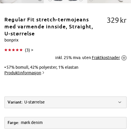
329
kr
Regular Fit stretch-termojeans
med varmende innside, Straight,
U-størrelse
bonprix
Trykk for å
(
3
) >
forstørre
inkl. 25% mva. uten
Fraktkostnader
57% bomull, 42% polyester, 1% elastan
Produktinformasjon
Variant:
U-størrelse
Farge:
mørk denim