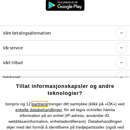
Våre betalingsalternativer
Vår service
Vårt tilbud
Selskapet
Tillat informasjonskapsler og andre
Topkategorier / Sesongvarer
teknologier?
bonprix og 12
partnere
trenger ditt samtykke (klikk på «OK») ved
enkelte databehandlinger
, för att lagra och/eller hämta
Du kan også finne oss på
information på en enhet (IP-adress, användar-ID,
webbläsarinformation, enhetsidentifierare). Databehandlingen
skjer med det formål å identifisere på tredjepartssider (også ved