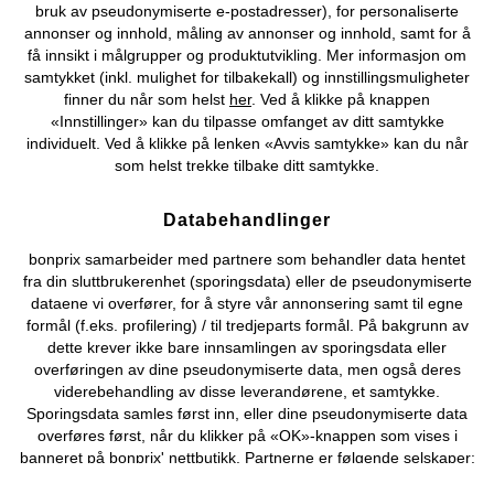
bruk av pseudonymiserte e-postadresser), for personaliserte
annonser og innhold, måling av annonser og innhold, samt for å
Kjøpsvilkår
Personopplysninger
Cookie-innstillinger
få innsikt i målgrupper og produktutvikling. Mer informasjon om
samtykket (inkl. mulighet for tilbakekall) og innstillingsmuligheter
Om Oss
Angre kjøp
finner du når som helst
her
. Ved å klikke på knappen
«Innstillinger» kan du tilpasse omfanget av ditt samtykke
©
2026 bonprix.
individuelt. Ved å klikke på lenken «Avvis samtykke» kan du når
som helst trekke tilbake ditt samtykke.
Databehandlinger
bonprix samarbeider med partnere som behandler data hentet
fra din sluttbrukerenhet (sporingsdata) eller de pseudonymiserte
dataene vi overfører, for å styre vår annonsering samt til egne
formål (f.eks. profilering) / til tredjeparts formål. På bakgrunn av
dette krever ikke bare innsamlingen av sporingsdata eller
overføringen av dine pseudonymiserte data, men også deres
viderebehandling av disse leverandørene, et samtykke.
Sporingsdata samles først inn, eller dine pseudonymiserte data
overføres først, når du klikker på «OK»-knappen som vises i
banneret på bonprix' nettbutikk. Partnerne er følgende selskaper:
Adjust GmbH, Criteo SA, Flowbox AB, Google Ireland Ltd, Hurra