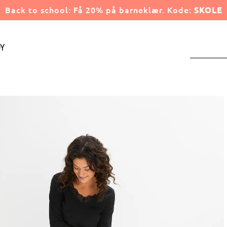
Back to school: Få 20% på barneklær. Kode:
SKOLE
y