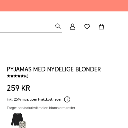
Pyjamas med nydelige blonder
(6)
259
kr
inkl. 25% mva. uten
Fraktkostnader
Farge: sort/naturhvit melert blomstermønster