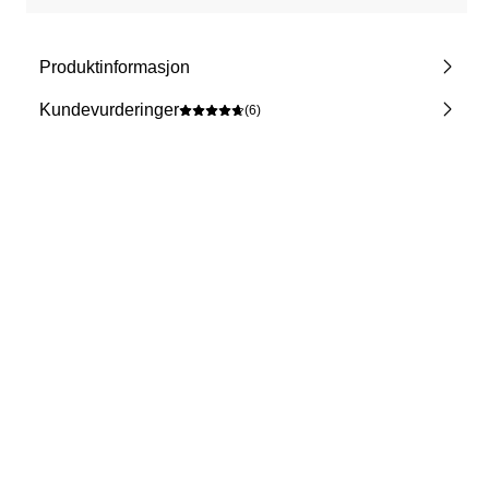
Produktinformasjon
Kundevurderinger
(6)