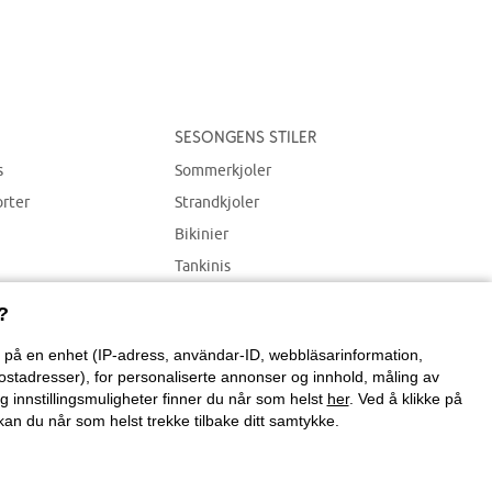
Sesongens stiler
s
Sommerkjoler
orter
Strandkjoler
Bikinier
Tankinis
Strandplagg
?
on på en enhet (IP-adress, användar-ID, webbläsarinformation,
ostadresser), for personaliserte annonser og innhold, måling av
g innstillingsmuligheter finner du når som helst
her
. Ved å klikke på
an du når som helst trekke tilbake ditt samtykke.