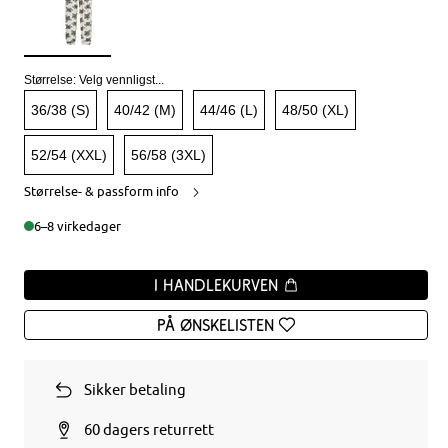
Størrelse:
Velg vennligst...
36/38 (S)
40/42 (M)
44/46 (L)
48/50 (XL)
52/54 (XXL)
56/58 (3XL)
Størrelse- & passform info
6–8 virkedager
I handlekurven
På ønskelisten
Sikker betaling
60 dagers returrett