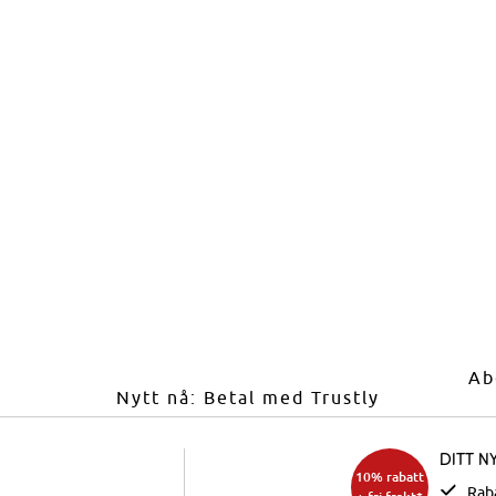
Ab
Nytt nå: Betal med Trustly
Ditt n
10% rabatt
Rab