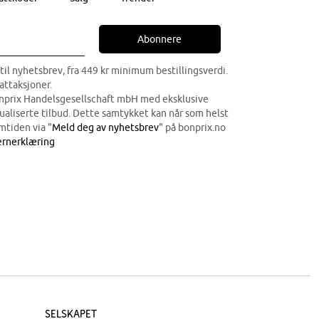
Abonnere
til nyhetsbrev, fra 449 kr minimum bestillingsverdi.
attaksjoner.
onprix Handelsgesellschaft mbH med eksklusive
dualiserte tilbud. Dette samtykket kan når som helst
mtiden via "
Meld deg av nyhetsbrev
" på bonprix.no
rnerklæring
Selskapet