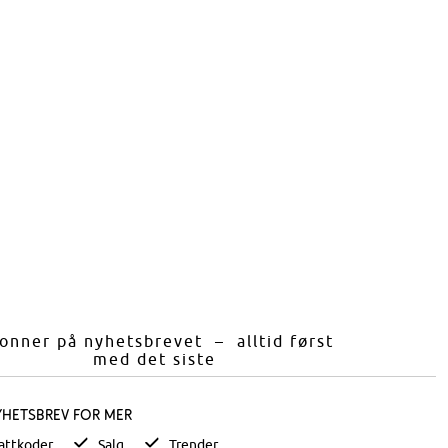
onner på nyhetsbrevet – alltid først
med det siste
yhetsbrev for mer
attkoder
Salg
Trender