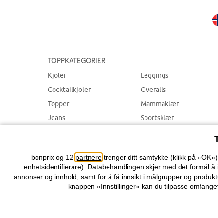
Toppkategorier
Kjoler
Leggings
Cocktailkjoler
Overalls
Topper
Mammaklær
Jeans
Sportsklær
Bukser
Badetøy
Smykker
bonprix og 12
partnere
trenger ditt samtykke (klikk på «OK»
enhetsidentifierare). Databehandlingen skjer med det formål å 
annonser og innhold, samt for å få innsikt i målgrupper og produktu
knappen «Innstillinger» kan du tilpasse omfanget