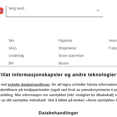
Velg land...
Sko
Pyjamas
Jean
SALG
Shapewear
T-skj
Undertøy
Store størrelser
BH
Bluser
Truser
Bukser
Tillat informasjonskapsler og andre teknologier
) ved
enkelte databehandlinger
, för att lagra och/eller hämta informati
identifisere på tredjepartssider (også ved bruk av pseudonymiserte e-p
tvikling. Mer informasjon om samtykket (inkl. mulighet for tilbakekall) o
 av ditt samtykke individuelt. Ved å klikke på lenken «Avvis samtykke» k
Databehandlinger