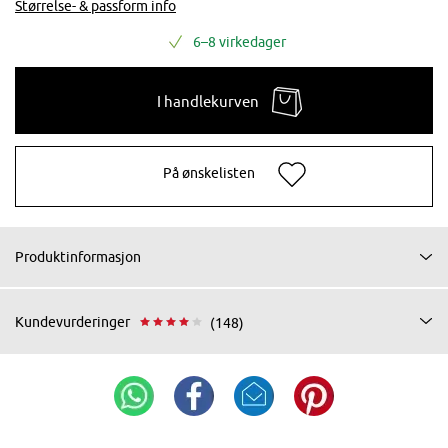
Størrelse- & passform info
6–8 virkedager
I handlekurven
På ønskelisten
Produktinformasjon
Kundevurderinger
(148)