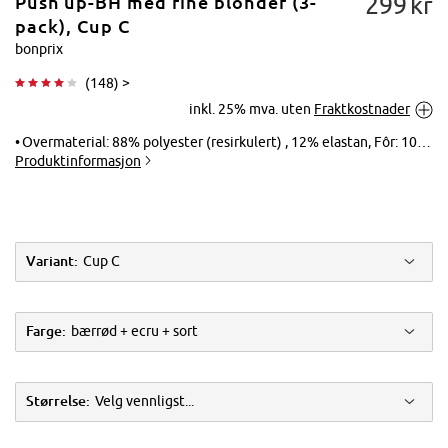
299
kr
Push up-BH med fine blonder (3-
pack), Cup C
bonprix
(
148
) >
Trykk for å
inkl. 25% mva. uten
Fraktkostnader
forstørre
Overmaterial: 88% polyester (resirkulert) , 12% elastan, Fôr: 100% bomull, Blonder: 90% polyamid, 10% elastan
Produktinformasjon
Variant:
Cup C
Farge:
bærrød + ecru + sort
Størrelse:
Velg vennligst...