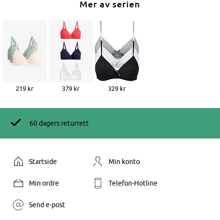
Mer av serien
219 kr
379 kr
329 kr
60 dagers returrett
Startside
Min konto
Min ordre
Telefon-Hotline
Send e-post