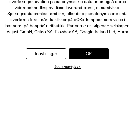
overføringen av dine pseudonymiserte data, men også deres
viderebehandling av disse leverandørene, et samtykke.
Sporingsdata samles først inn, eller dine pseudonymiserte data
overføres først, når du klikker på «OK»-knappen som vises i
banneret på bonprix' nettbutikk. Partnerne er følgende selskaper:
Adjust GmbH, Criteo SA, Flowbox AB, Google Ireland Ltd, Hurra
Communications GmbH, ID5 Technology Ltd, Meta Platforms
Ireland Ltd, Microsoft Ireland Operations Ltd, Pinterest Europe
Ltd, RTB-House GmbH, Snap Group Ltd, TikTok Information
Innstillinger
OK
Technologies UK Ltd. Ytterligere informasjon om
databehandlingene utført av disse partnerne finner du i
Avvis samtykke
personvernerklæringen
. Informasjonen er også tilgjengelig via en
lenke i banneret.