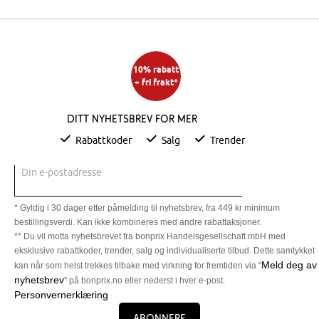
10% rabatt
+ fri frakt*
Ditt nyhetsbrev for mer
Rabattkoder
Salg
Trender
Din e-postadresse
* Gyldig i 30 dager etter påmelding til nyhetsbrev, fra 449 kr minimum
bestillingsverdi. Kan ikke kombineres med andre rabattaksjoner.
** Du vil motta nyhetsbrevet fra bonprix Handelsgesellschaft mbH med
eksklusive rabattkoder, trender, salg og individualiserte tilbud. Dette samtykket
Meld deg av
kan når som helst trekkes tilbake med virkning for fremtiden via "
nyhetsbrev
" på bonprix.no eller nederst i hver e-post.
Personvernerklæring
Abonnere