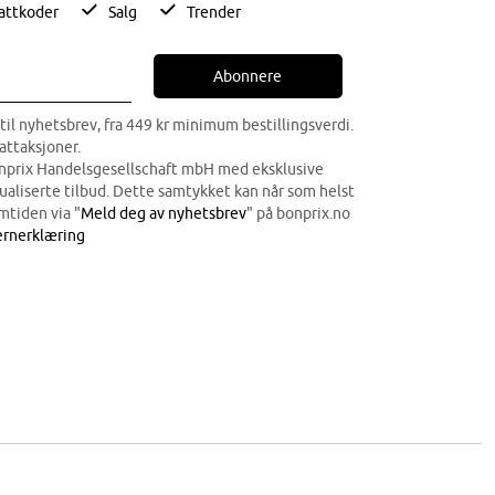
attkoder
Salg
Trender
Abonnere
til nyhetsbrev, fra 449 kr minimum bestillingsverdi.
attaksjoner.
onprix Handelsgesellschaft mbH med eksklusive
dualiserte tilbud. Dette samtykket kan når som helst
mtiden via "
Meld deg av nyhetsbrev
" på bonprix.no
rnerklæring