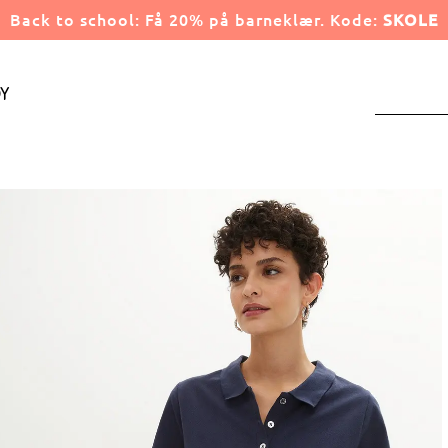
Back to school: Få 20% på barneklær. Kode:
SKOLE
y